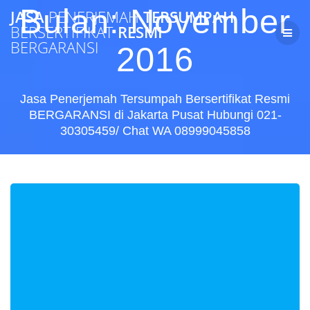
Skip
Bulan:
November
JASA
PENERJEMAH
TERSUMPAH
to
BERSERTIFIKAT
RESMI
content
BERGARANSI
2016
Jasa Penerjemah Tersumpah Bersertifikat Resmi
BERGARANSI di Jakarta Pusat Hubungi 021-
30305459/ Chat WA 08999045858