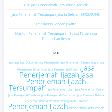
Cari Jasa Penerjemah Tersumpah Terbaik
Jasa Penerjemah Tersumpah Jakarta Selatan BERGARANSI
Translation Service Jakarta
Maskuri Penerjemah Tersumpah – Solusi Terpercaya
Terjemahan Resmi
TAG
Jasa Legalisasi Dokumen
Jasa Penerjemah
Jasa Penerjemah Bahasa Inggris
Jasa
Jasa
Penerjemah Bersertifikat
Jasa Penerjemah Di Jakarta
Penerjemah Ijazah
Jasa
Penerjemah Ijazah
Tersumpah
Jasa Penerjemah Lisan
Jasa Penerjemah Online
Jasa Penerjemah Terdekat
Jasa Penerjemah Tersumpah
Jasa Translate Bahasa
Penerjemah Bahasa Mandarin
Penerjemah Dokumen
Penerjemah Ijazah
Penerjemah Tersumpah