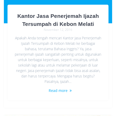
Kantor Jasa Penerjemah Ijazah
Tersumpah di Kebon Melati
November 12, 2016
Apakah Anda tengah mencari Kantor Jasa Penerjemah
Ijazah Tersumpah di Kebon Melati ke berbagai
bahasa, terutama Bahasa Inggris? Ya, jasa
penerjemah ijazah sangatlah penting untuk digunakan
untuk berbagai keperluan, seperti misalnya, untuk
sekolah lagi atau untuk melamar pekerjaan di luar
negeri. Jasa penerjemah ijazah tidak bisa asal-asalan,
dan harus terpercaya. Mengapa harus begitu?
Pasalnya, ijazah…
Read more