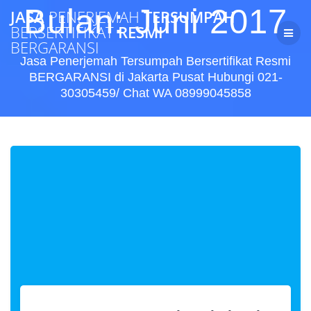
Skip
Bulan:
Juni 2017
JASA
PENERJEMAH
TERSUMPAH
to
BERSERTIFIKAT
RESMI
content
BERGARANSI
Jasa Penerjemah Tersumpah Bersertifikat Resmi
BERGARANSI di Jakarta Pusat Hubungi 021-
30305459/ Chat WA 08999045858