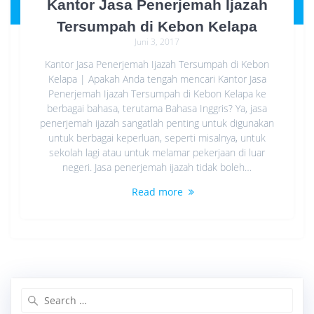
Kantor Jasa Penerjemah Ijazah
Tersumpah di Kebon Kelapa
Juni 3, 2017
Kantor Jasa Penerjemah Ijazah Tersumpah di Kebon
Kelapa | Apakah Anda tengah mencari Kantor Jasa
Penerjemah Ijazah Tersumpah di Kebon Kelapa ke
berbagai bahasa, terutama Bahasa Inggris? Ya, jasa
penerjemah ijazah sangatlah penting untuk digunakan
untuk berbagai keperluan, seperti misalnya, untuk
sekolah lagi atau untuk melamar pekerjaan di luar
negeri. Jasa penerjemah ijazah tidak boleh…
Read more
Search
for: