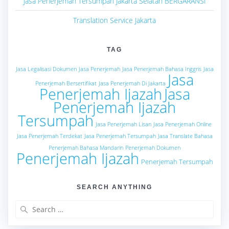
Jasa Penerjemah Tersumpah Jakarta Selatan BERGARANSI
Translation Service Jakarta
TAG
Jasa Legalisasi Dokumen
Jasa Penerjemah
Jasa Penerjemah Bahasa Inggris
Jasa
Jasa
Penerjemah Bersertifikat
Jasa Penerjemah Di Jakarta
Penerjemah Ijazah
Jasa
Penerjemah Ijazah
Tersumpah
Jasa Penerjemah Lisan
Jasa Penerjemah Online
Jasa Penerjemah Terdekat
Jasa Penerjemah Tersumpah
Jasa Translate Bahasa
Penerjemah Bahasa Mandarin
Penerjemah Dokumen
Penerjemah Ijazah
Penerjemah Tersumpah
SEARCH ANYTHING
Search
for: