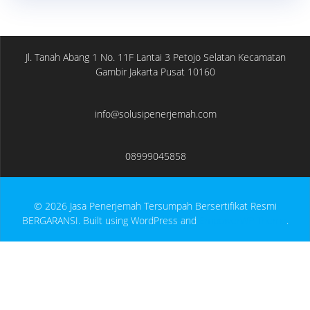
Jl. Tanah Abang 1 No. 11F Lantai 3 Petojo Selatan Kecamatan
Gambir Jakarta Pusat 10160
info@solusipenerjemah.com
08999045858
© 2026 Jasa Penerjemah Tersumpah Bersertifikat Resmi
BERGARANSI. Built using WordPress and
EmpowerWP Theme
.