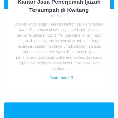
Kantor Jasa Penerjemah Ijazah
Tersumpah di Kwitang
Juli 19, 2017
Apakah Anda tengah mencari Kantor Jasa Penerjemah
Ijazah Tersumpah di Kwitang ke berbagai bahasa,
terutama Bahasa Inggris? Ya, jasa penerjemah ijazah
sangatlah penting untuk digunakan untuk berbagai
keperluan, seperti misalnya, untuk sekolah lagi atau
untuk melamar pekerjaan di luar negeri. Jasa
penerjemah ijazah tidak boleh asal-asalan, dan harus
terpercaya. Mengapa harus begitu? Pasalnya, ijazah
adalah…
Read more