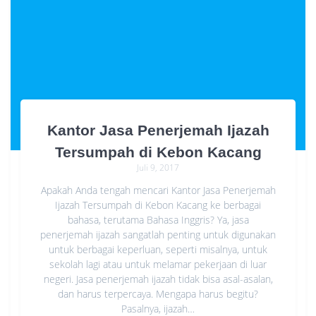
Kantor Jasa Penerjemah Ijazah
Tersumpah di Kebon Kacang
Juli 9, 2017
Apakah Anda tengah mencari Kantor Jasa Penerjemah
Ijazah Tersumpah di Kebon Kacang ke berbagai
bahasa, terutama Bahasa Inggris? Ya, jasa
penerjemah ijazah sangatlah penting untuk digunakan
untuk berbagai keperluan, seperti misalnya, untuk
sekolah lagi atau untuk melamar pekerjaan di luar
negeri. Jasa penerjemah ijazah tidak bisa asal-asalan,
dan harus terpercaya. Mengapa harus begitu?
Pasalnya, ijazah…