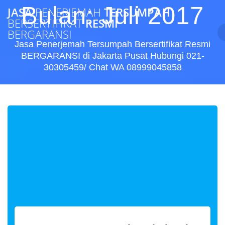
Skip
Bulan:
Juli 2017
JASA
PENERJEMAH
TERSUMPAH
to
BERSERTIFIKAT
RESMI
content
BERGARANSI
Jasa Penerjemah Tersumpah Bersertifikat Resmi
BERGARANSI di Jakarta Pusat Hubungi 021-
30305459/ Chat WA 08999045858