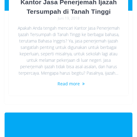
Kantor Jasa Penerjemah Ijazah
Tersumpah di Tanah Tinggi
Juni 19, 2018
Apakah Anda tengah mencari Kantor Jasa Penerjemah
Ijazah Tersumpah di Tanah Tinggi ke berbagai bahasa,
terutama Bahasa Inggris? Ya, jasa penerjemah ijazah
sangatlah penting untuk digunakan untuk berbagai
keperluan, seperti misalnya, untuk sekolah lagi atau
untuk melamar pekerjaan di luar negeri. Jasa
penerjemah ijazah tidak bisa asal-asalan, dan harus
terpercaya. Mengapa harus begitu? Pasalnya, ijazah…
Read more