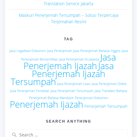
Translation Service Jakarta
Maskuri Penerjemah Tersumpah – Solusi Terpercaya
Terjemahan Resmi
TAG
Jasa Legalisasi Dokumen
Jasa Penerjemah
Jasa Penerjemah Bahasa Inggris
Jasa
Jasa
Penerjemah Bersertifikat
Jasa Penerjemah Di Jakarta
Penerjemah Ijazah
Jasa
Penerjemah Ijazah
Tersumpah
Jasa Penerjemah Lisan
Jasa Penerjemah Online
Jasa Penerjemah Terdekat
Jasa Penerjemah Tersumpah
Jasa Translate Bahasa
Penerjemah Bahasa Mandarin
Penerjemah Dokumen
Penerjemah Ijazah
Penerjemah Tersumpah
SEARCH ANYTHING
Search