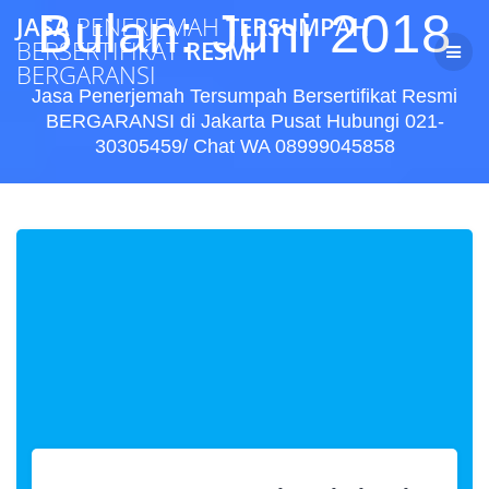
Skip
Bulan:
Juni 2018
JASA
PENERJEMAH
TERSUMPAH
to
BERSERTIFIKAT
RESMI
content
BERGARANSI
Jasa Penerjemah Tersumpah Bersertifikat Resmi
BERGARANSI di Jakarta Pusat Hubungi 021-
30305459/ Chat WA 08999045858