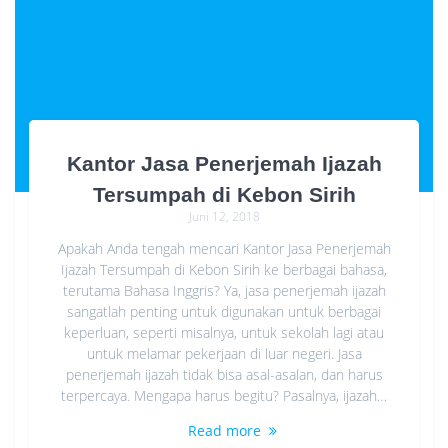
Kantor Jasa Penerjemah Ijazah
Tersumpah di Kebon Sirih
Juni 12, 2018
Apakah Anda tengah mencari Kantor Jasa Penerjemah
Ijazah Tersumpah di Kebon Sirih ke berbagai bahasa,
terutama Bahasa Inggris? Ya, jasa penerjemah ijazah
sangatlah penting untuk digunakan untuk berbagai
keperluan, seperti misalnya, untuk sekolah lagi atau
untuk melamar pekerjaan di luar negeri. Jasa
penerjemah ijazah tidak bisa asal-asalan, dan harus
terpercaya. Mengapa harus begitu? Pasalnya, ijazah…
Read more