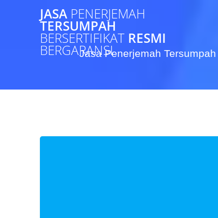
Skip
JASA
PENERJEMAH
to
TERSUMPAH
content
BERSERTIFIKAT
RESMI
BERGARANSI
Jasa Penerjemah Tersumpah 