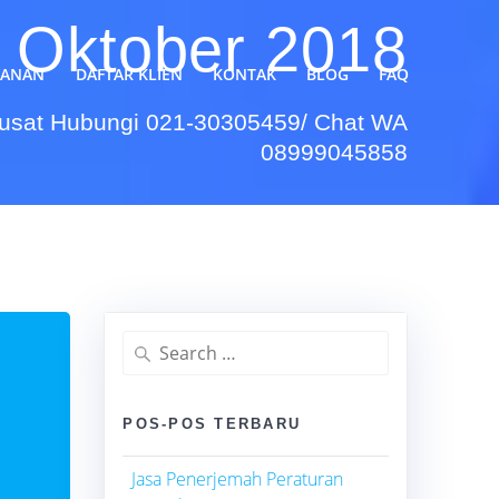
:
Oktober 2018
YANAN
DAFTAR KLIEN
KONTAK
BLOG
FAQ
Pusat Hubungi 021-30305459/ Chat WA
08999045858
Search
for:
POS-POS TERBARU
Jasa Penerjemah Peraturan