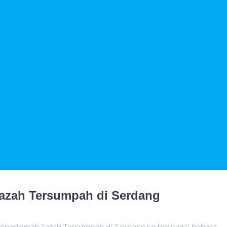
jazah Tersumpah di Serdang
Penerjemah Ijazah Tersumpah di Serdang ke berbagai bahasa,