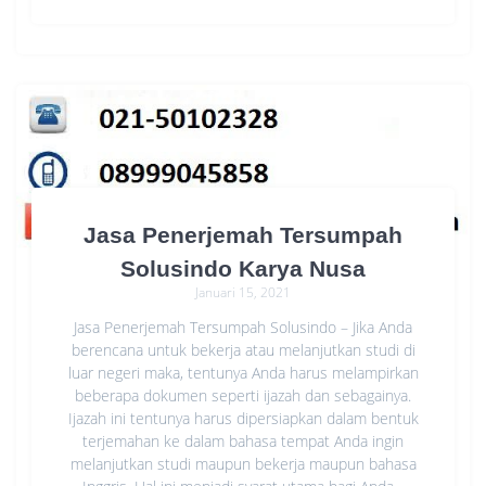
Jasa Penerjemah Tersumpah
Solusindo Karya Nusa
Januari 15, 2021
Jasa Penerjemah Tersumpah Solusindo – Jika Anda
berencana untuk bekerja atau melanjutkan studi di
luar negeri maka, tentunya Anda harus melampirkan
beberapa dokumen seperti ijazah dan sebagainya.
Ijazah ini tentunya harus dipersiapkan dalam bentuk
terjemahan ke dalam bahasa tempat Anda ingin
melanjutkan studi maupun bekerja maupun bahasa