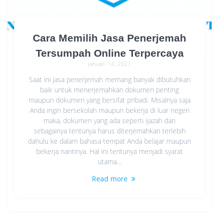
Cara Memilih Jasa Penerjemah
Tersumpah Online Terpercaya
Januari 14, 2021
Saat ini jasa penerjemah memang banyak dibutuhkan
baik untuk menerjemahkan dokumen penting
maupun dokumen yang bersifat pribadi. Misalnya saja
Anda ingin bersekolah maupun bekerja di luar negeri
maka, dokumen yang ada seperti ijazah dan
sebagainya tentunya harus diterjemahkan terlebih
dahulu ke dalam bahasa tempat Anda belajar maupun
bekerja nantinya. Hal ini tentunya menjadi syarat
utama…
Read more