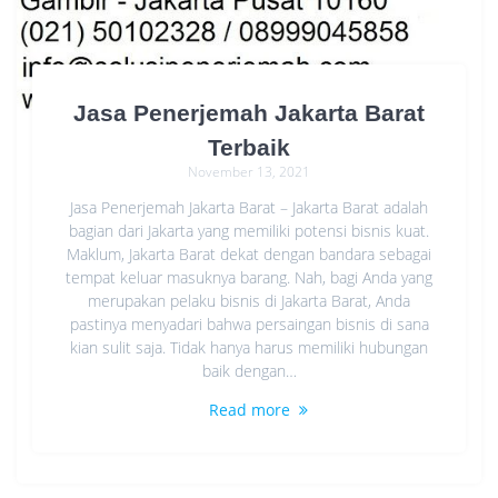
Jasa Penerjemah Jakarta Barat
Terbaik
November 13, 2021
Jasa Penerjemah Jakarta Barat – Jakarta Barat adalah
bagian dari Jakarta yang memiliki potensi bisnis kuat.
Maklum, Jakarta Barat dekat dengan bandara sebagai
tempat keluar masuknya barang. Nah, bagi Anda yang
merupakan pelaku bisnis di Jakarta Barat, Anda
pastinya menyadari bahwa persaingan bisnis di sana
kian sulit saja. Tidak hanya harus memiliki hubungan
baik dengan…
Read more