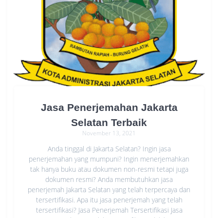
Jasa Penerjemahan Jakarta
Selatan Terbaik
November 13, 2021
Anda tinggal di Jakarta Selatan? Ingin jasa
penerjemahan yang mumpuni? Ingin menerjemahkan
tak hanya buku atau dokumen non-resmi tetapi juga
dokumen resmi? Anda membutuhkan jasa
penerjemah Jakarta Selatan yang telah terpercaya dan
tersertifikasi. Apa itu jasa penerjemah yang telah
tersertifikasi? Jasa Penerjemah Tersertifikasi Jasa