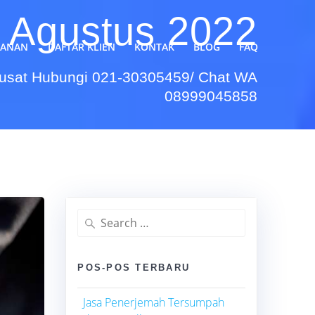
:
Agustus 2022
YANAN
DAFTAR KLIEN
KONTAK
BLOG
FAQ
Pusat Hubungi 021-30305459/ Chat WA
08999045858
Search
for:
POS-POS TERBARU
Jasa Penerjemah Tersumpah