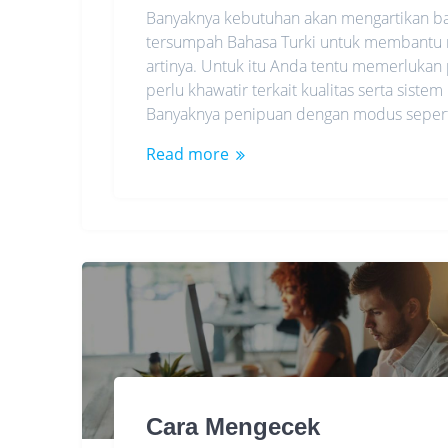
Banyaknya kebutuhan akan mengartikan b
tersumpah Bahasa Turki untuk membantu m
artinya. Untuk itu Anda tentu memerlukan
perlu khawatir terkait kualitas serta sist
Banyaknya penipuan dengan modus sepert
Read more
Cara Mengecek