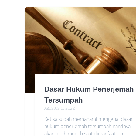
Dasar Hukum Penerjemah
Tersumpah
Agustus 5, 2022
Ketika sudah memahami mengenai dasar
hukum penerjemah tersumpah nantinya
akan lebih mudah saat dimanfaatkan.