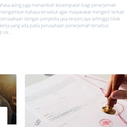
ahasa asing juga menambah kesempatan bagi penerjemah
engartikan bahasa tersebut agar masyarakat mengerti terkait
 perusahaan dengan penyedia jasa terpercaya sehingga tidak
em kerja yang ada pada perusahaan penerjemah tersebut.
i ini…