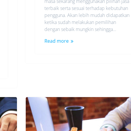
masa sekarang menggunakan pilihan jasa
terbaik serta sesuai terhadap kebutuhan
pengguna. Akan lebih mudah didapatkan
ketika sudah melakukan pemilihan
dengan sebaik mungkin sehingga…
Read more