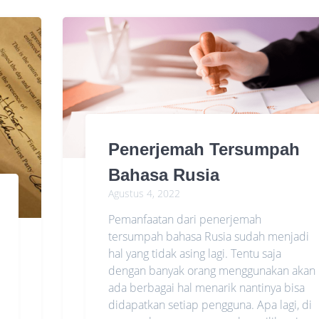
Penerjemah Tersumpah
Bahasa Rusia
Agustus 4, 2022
Pemanfaatan dari penerjemah
tersumpah bahasa Rusia sudah menjadi
hal yang tidak asing lagi. Tentu saja
dengan banyak orang menggunakan akan
ada berbagai hal menarik nantinya bisa
didapatkan setiap pengguna. Apa lagi, di