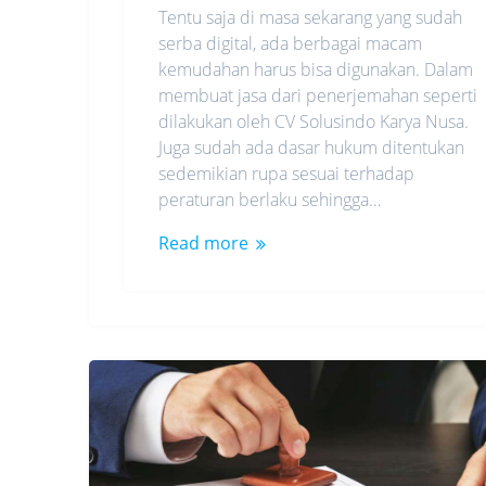
Tentu saja di masa sekarang yang sudah
serba digital, ada berbagai macam
kemudahan harus bisa digunakan. Dalam
membuat jasa dari penerjemahan seperti
dilakukan oleh CV Solusindo Karya Nusa.
Juga sudah ada dasar hukum ditentukan
sedemikian rupa sesuai terhadap
peraturan berlaku sehingga…
Read more