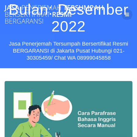
Skip
Bulan:
Desember
JASA
PENERJEMAH
TERSUMPAH
to
BERSERTIFIKAT
RESMI
content
BERGARANSI
2022
Jasa Penerjemah Tersumpah Bersertifikat Resmi
BERGARANSI di Jakarta Pusat Hubungi 021-
30305459/ Chat WA 08999045858