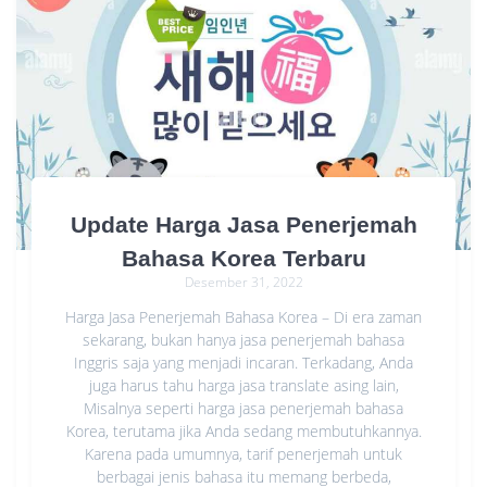
Update Harga Jasa Penerjemah
Bahasa Korea Terbaru
Desember 31, 2022
Harga Jasa Penerjemah Bahasa Korea – Di era zaman
sekarang, bukan hanya jasa penerjemah bahasa
Inggris saja yang menjadi incaran. Terkadang, Anda
juga harus tahu harga jasa translate asing lain,
Misalnya seperti harga jasa penerjemah bahasa
Korea, terutama jika Anda sedang membutuhkannya.
Karena pada umumnya, tarif penerjemah untuk
berbagai jenis bahasa itu memang berbeda,