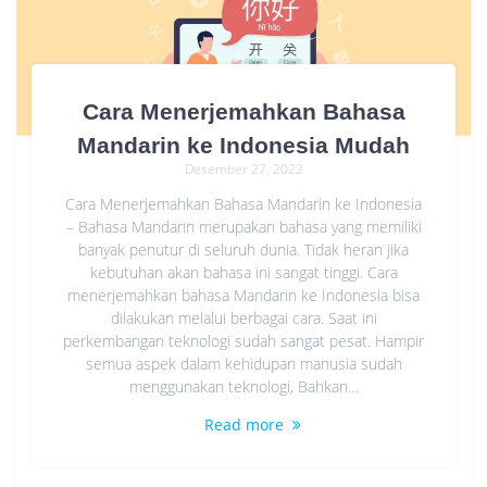
Cara Menerjemahkan Bahasa
Mandarin ke Indonesia Mudah
Desember 27, 2022
Cara Menerjemahkan Bahasa Mandarin ke Indonesia
– Bahasa Mandarin merupakan bahasa yang memiliki
banyak penutur di seluruh dunia. Tidak heran jika
kebutuhan akan bahasa ini sangat tinggi. Cara
menerjemahkan bahasa Mandarin ke Indonesia bisa
dilakukan melalui berbagai cara. Saat ini
perkembangan teknologi sudah sangat pesat. Hampir
semua aspek dalam kehidupan manusia sudah
menggunakan teknologi, Bahkan…
Read more