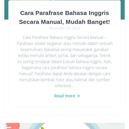
Cara Parafrase Bahasa Inggris
Secara Manual, Mudah Banget!
Desember 31, 2022
Cara Parafrase Bahasa Inggris Secara Manual –
Parafrase adalah kegiatan atau metode dalam sebuah
kepenulisan, biasanya sering masyarakat gunakan
ketika menulis artikel, jurnal, dan sebagainya. Teknik
ini sering terdapat dalam tulisan bahasa Inggris. Nah,
bagaimana cara parafrase bahasa Inggris secara
manual? Parafrase dapat Anda lakukan dengan cara
menuliskan kembali frase atau kalimat dari sumber
referensi…
Read more