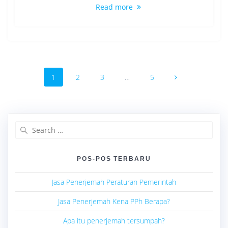
Read more
Posts
Page
Page
Page
Page
1
2
3
…
5
navigation
Search
for:
POS-POS TERBARU
Jasa Penerjemah Peraturan Pemerintah
Jasa Penerjemah Kena PPh Berapa?
Apa itu penerjemah tersumpah?