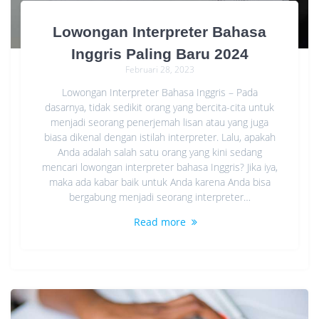
Lowongan Interpreter Bahasa
Inggris Paling Baru 2024
Februari 28, 2023
Lowongan Interpreter Bahasa Inggris – Pada
dasarnya, tidak sedikit orang yang bercita-cita untuk
menjadi seorang penerjemah lisan atau yang juga
biasa dikenal dengan istilah interpreter. Lalu, apakah
Anda adalah salah satu orang yang kini sedang
mencari lowongan interpreter bahasa Inggris? Jika iya,
maka ada kabar baik untuk Anda karena Anda bisa
bergabung menjadi seorang interpreter…
Read more