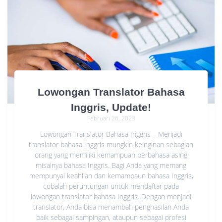
Lowongan Translator Bahasa
Inggris, Update!
Februari 26, 2023
Lowongan Translator Bahasa Inggris – Menjadi
translator bahasa Inggris mungkin keinginan sebagian
orang yang memiliki kemampuan berbahasa asing
misalnya bahasa Inggris. Bagi Anda yang memang
mempunyai keahlian dan kemampaun bahasa Inggris,
cobalah peruntungan untuk mendaftar pada
lowongan translator bahasa Inggris. Dengan menjadi
translator, Anda bisa menambah penghasilan Anda
baik sebagai sampingan, ataupun sebagai profesi