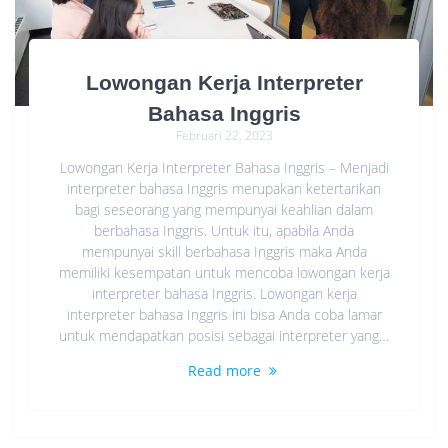
Lowongan Kerja Interpreter
Bahasa Inggris
Februari 22, 2023
Lowongan Kerja Interpreter Bahasa Inggris – Menjadi
interpreter bahasa Inggris merupakan ketertarikan
bagi seseorang yang mempunyai keahlian dalam
berbahasa Inggris. Untuk itu, apabila Anda
mempunyai skill berbahasa Inggris maka Anda
memiliki kesempatan untuk mencoba lowongan kerja
interpreter bahasa Inggris. Lowongan kerja
interpreter bahasa Inggris ini bisa Anda coba lamar
untuk mendapatkan posisi sebagai interpreter yang…
Read more