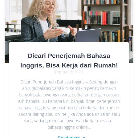
Dicari Penerjemah Bahasa
Inggris, Bisa Kerja dari Rumah!
Februari 8, 2023
Dicari Penerjemah Bahasa Inggris – Seiring dengan
arus globalisasi yang kini semakin pesat, semakin
banyak pula lowongan yang berkaitan dengan proses
alih bahasa. Itu kenapa kini banyak dicari penerjemah
bahasa Inggris yang pastinya bisa bekerja dari rumah
secara daring atau online. Jika Anda adalah salah satu
yang sedang mencari lowongan kerja translator
bahasa Inggris online…
Read more