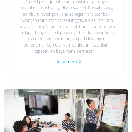
Profesi penerjemah atau translator tentunya
bukanlah hal asing lagi di era saat ini. Banyak orang
memburu lowongan kerja sebagai translator baik
lowongan translator bahasa Inggris, Korea, maupun
bahasa lainnya. Sebelum menjadi translator, tentunya
terdapat banyak persiapan yang dilakukan agar Anda
bisa mencoba peruntungan pada lowongan
penerjemah pemula. Nah, berikut ini juga akan
dipaparkan bagaimana persiapan…
Read more