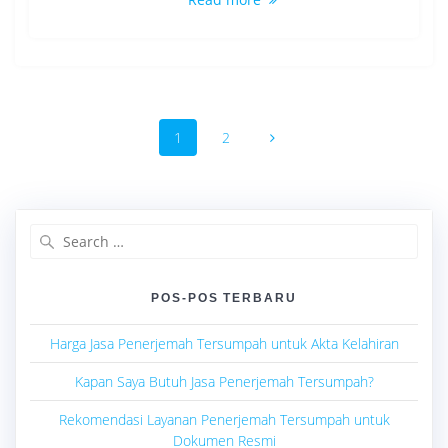
Posts
Page
Page
1
2
navigation
Search
for:
POS-POS TERBARU
Harga Jasa Penerjemah Tersumpah untuk Akta Kelahiran
Kapan Saya Butuh Jasa Penerjemah Tersumpah?
Rekomendasi Layanan Penerjemah Tersumpah untuk
Dokumen Resmi