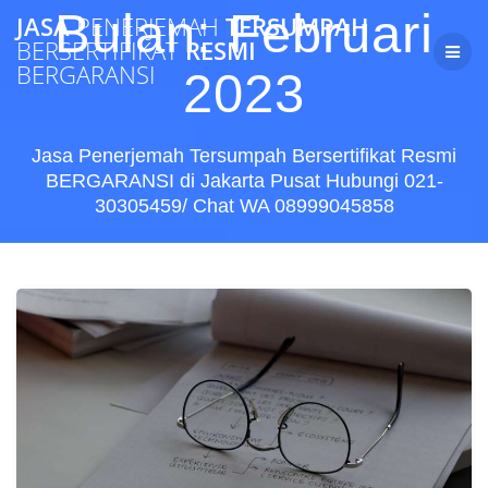
Skip
Bulan:
Februari
JASA
PENERJEMAH
TERSUMPAH
to
BERSERTIFIKAT
RESMI
content
BERGARANSI
2023
Jasa Penerjemah Tersumpah Bersertifikat Resmi
BERGARANSI di Jakarta Pusat Hubungi 021-
30305459/ Chat WA 08999045858