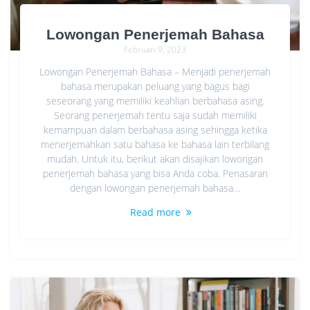
Lowongan Penerjemah Bahasa
Februari 9, 2023
Lowongan Penerjemah Bahasa – Menjadi penerjemah
bahasa merupakan peluang yang bagus bagi
seseorang yang memiliki keahlian berbahasa asing.
Seorang penerjemah tentu saja sudah memiliki
kemampuan dalam berbahasa asing sehingga ketika
menerjemahkan satu bahasa ke bahasa lain terbilang
mudah. Untuk itu, berikut akan disajikan lowongan
penerjemah bahasa yang bisa Anda coba. Penasaran
dengan lowongan penerjemah bahasa…
Read more