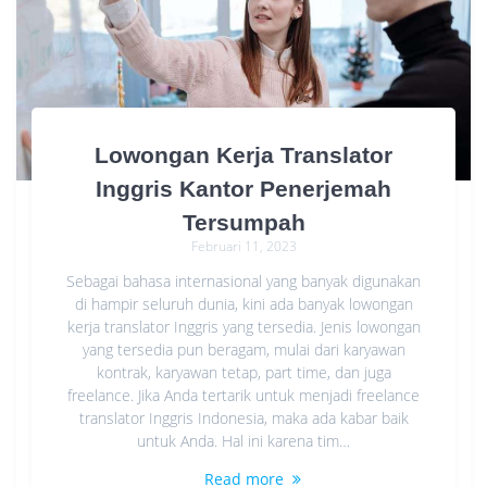
Lowongan Kerja Translator
Inggris Kantor Penerjemah
Tersumpah
Februari 11, 2023
Sebagai bahasa internasional yang banyak digunakan
di hampir seluruh dunia, kini ada banyak lowongan
kerja translator Inggris yang tersedia. Jenis lowongan
yang tersedia pun beragam, mulai dari karyawan
kontrak, karyawan tetap, part time, dan juga
freelance. Jika Anda tertarik untuk menjadi freelance
translator Inggris Indonesia, maka ada kabar baik
untuk Anda. Hal ini karena tim…
Read more