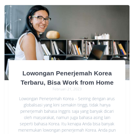
Lowongan Penerjemah Korea
Terbaru, Bisa Work from Home
Februari 21, 2023
Lowongan Penerjemah Korea – Seiring dengan arus
globalisasi yang kini semakin tinggi, tidak hanya
penerjemah bahasa Inggris saja yang banyak dicari
oleh masyarakat, namun juga bahasa asing lain
seperti bahasa Korea. Itu kenapa Anda bisa banyak
menemukan lowongan penerjemah Korea. Anda pun