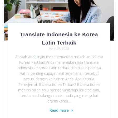
Translate Indonesia ke Korea
Latin Terbaik
April 29, 2023
Apakah Anda ingin menerjemahkan naskah ke bahasa
Korea? Pastikan Anda menemukan jasa translate
Indonesia ke Korea Latin terbaik dan bisa dipercaya.
Hal ini penting supaya hasil terjemahan tersebut
sesuai dengan keinginan Anda. Apa Kriteria
Penerjemah Bahasa Korea Terbaik? Bahasa Korea
menjadi salah satu bahasa yang populer dipelajari,
terutama dikalangan anak muda yang menyukai
drama korea…
Read more