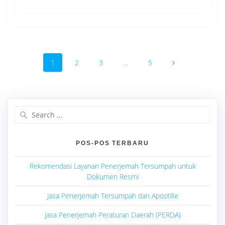
Posts
Page
Page
Page
Page
1
2
3
…
5
navigation
Search
for:
POS-POS TERBARU
Rekomendasi Layanan Penerjemah Tersumpah untuk
Dokumen Resmi
Jasa Penerjemah Tersumpah dan Apostille
Jasa Penerjemah Peraturan Daerah (PERDA)