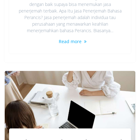
dengan baik supaya bisa menemukan jasa
penerjemah terbaik. Apa Itu Jasa Penerjemah Bahasa
Perancis? Jasa penerjemah adalah individua tau
perusahaan yang menawarkan keahlian
menerjemahkan bahasa Perancis. Biasanya…
Read more