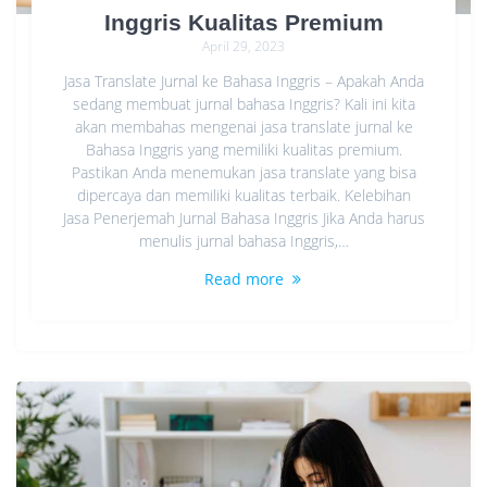
Inggris Kualitas Premium
April 29, 2023
Jasa Translate Jurnal ke Bahasa Inggris – Apakah Anda
sedang membuat jurnal bahasa Inggris? Kali ini kita
akan membahas mengenai jasa translate jurnal ke
Bahasa Inggris yang memiliki kualitas premium.
Pastikan Anda menemukan jasa translate yang bisa
dipercaya dan memiliki kualitas terbaik. Kelebihan
Jasa Penerjemah Jurnal Bahasa Inggris Jika Anda harus
menulis jurnal bahasa Inggris,…
Read more