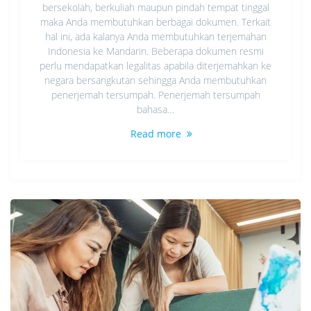
bersekolah, berkuliah maupun pindah tempat tinggal
maka Anda membutuhkan berbagai dokumen. Terkait
hal ini, ada kalanya Anda membutuhkan terjemahan
Indonesia ke Mandarin. Beberapa dokumen resmi
perlu mendapatkan legalitas apabila diterjemahkan ke
negara bersangkutan sehingga Anda membutuhkan
penerjemah tersumpah. Penerjemah tersumpah
bahasa…
Read more