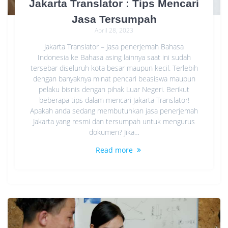
Jakarta Translator : Tips Mencari
Jasa Tersumpah
April 28, 2023
Jakarta Translator – Jasa penerjemah Bahasa
Indonesia ke Bahasa asing lainnya saat ini sudah
tersebar diseluruh kota besar maupun kecil. Terlebih
dengan banyaknya minat pencari beasiswa maupun
pelaku bisnis dengan pihak Luar Negeri. Berikut
beberapa tips dalam mencari Jakarta Translator!
Apakah anda sedang membutuhkan jasa penerjemah
Jakarta yang resmi dan tersumpah untuk mengurus
dokumen? Jika…
Read more