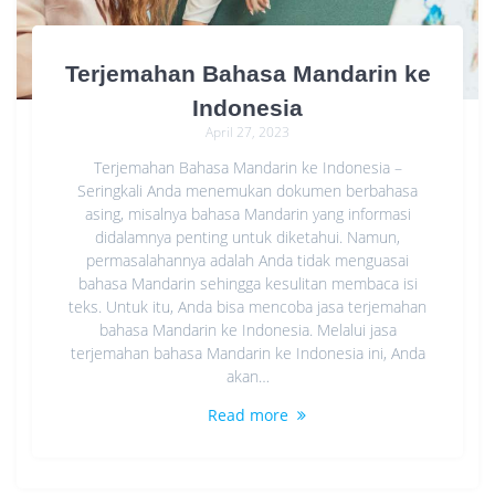
Terjemahan Bahasa Mandarin ke
Indonesia
April 27, 2023
Terjemahan Bahasa Mandarin ke Indonesia –
Seringkali Anda menemukan dokumen berbahasa
asing, misalnya bahasa Mandarin yang informasi
didalamnya penting untuk diketahui. Namun,
permasalahannya adalah Anda tidak menguasai
bahasa Mandarin sehingga kesulitan membaca isi
teks. Untuk itu, Anda bisa mencoba jasa terjemahan
bahasa Mandarin ke Indonesia. Melalui jasa
terjemahan bahasa Mandarin ke Indonesia ini, Anda
akan…
Read more