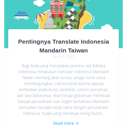
Pentingnya Translate Indonesia
Mandarin Taiwan
April 25, 2023
Bagi Anda yang merupakan penutur asli Bahasa
Indonesia, melakukan translate Indonesia Mandarin
Taiwan memang akan terasa sangat rumit serta
membingungkan. Hal tersebut karena adanya
perbedaan pada bunyi, pelafalan, sistem penulisan,
dan tata bahasanya. Akan tetapi globalisasi membuat
banyak perusahaan luar negeri berbahasa Mandarin
kemudian menjalin kerja sama dengan perusahaan
Indonesia. Itulah yang membuat orang butuh…
Read more