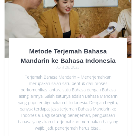
Metode Terjemah Bahasa
Mandarin ke Bahasa Indonesia
April 28, 2023
Terjemah Bahasa Mandarin – Menerjemahkan
merupakan salah satu bentuk dari proses
berkomunikasi antara satu Bahasa dengan Bahasa
asing lainnya. Salah satunya adalah Bahasa Mandarin
yang populer digunakan di Indonesia. Dengan begitu,
banyak terdapat jasa terjemah Bahasa Mandarin ke
Indonesia. Bagi seorang penerjemah, penguasaan
bahasa yang akan diterjemahkan merupakan hal yang
wajib. Jadi, penerjemah harus bisa…