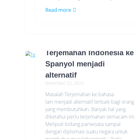
Read more
Terjemahan Indonesia ke
Spanyol menjadi
alternatif
November 22, 2023
Masalah Terjemahan ke bahasa
lain menjadi alternatif terbaik bagi orang
yang membutuhkan. Banyak hal yang
diketahui perlu terjemahan semacam ini.
Meliputi bidang pariwisata sampai
dengan diplomasi suatu negara untuk