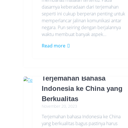
membahas masalah tertentu. Pada
dasarnya keberadaan dari terjemahan
seperti ini cukup berperan penting untuk
memperlancar jalinan komunikasi antar
negara. Pun seiring dengan berjalannya
waktu membuat banyak aspek…
Read more
Terjemahan Bahasa
Indonesia ke China yang
Berkualitas
November 20, 2023
Terjemahan bahasa Indonesia ke China
yang berkualitas bagus pastinya harus