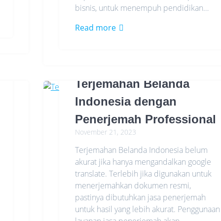
bisnis, untuk menempuh pendidikan…
Read more
Terjemahan Belanda
Indonesia dengan
Penerjemah Professional
November 21, 2023
Terjemahan Belanda Indonesia belum
akurat jika hanya mengandalkan google
translate. Terlebih jika digunakan untuk
menerjemahkan dokumen resmi,
pastinya dibutuhkan jasa penerjemah
untuk hasil yang lebih akurat. Penggunaan