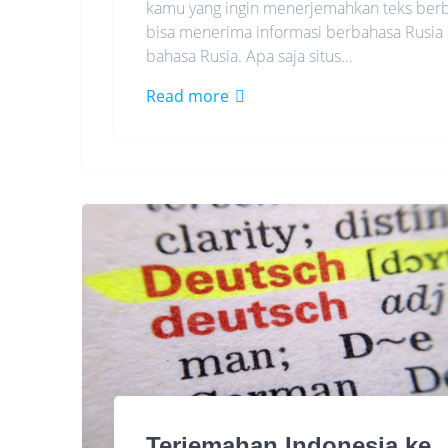
kamu yang ingin menerjemahkan teks ber
bisa menerima informasi berbahasa Rusi
bahasa Rusia. Apa saja situs…
Read more
Terjemahan Indonesia ke