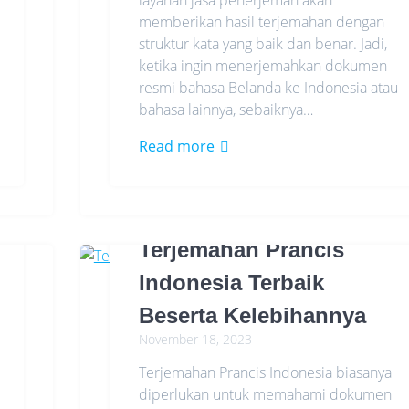
layanan jasa penerjemah akan
memberikan hasil terjemahan dengan
struktur kata yang baik dan benar. Jadi,
ketika ingin menerjemahkan dokumen
resmi bahasa Belanda ke Indonesia atau
bahasa lainnya, sebaiknya…
Read more
Terjemahan Prancis
Indonesia Terbaik
Beserta Kelebihannya
November 18, 2023
Terjemahan Prancis Indonesia biasanya
diperlukan untuk memahami dokumen