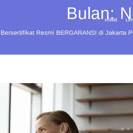
Bulan:
N
HOME
LA
Bersertifikat Resmi BERGARANSI di Jakarta 