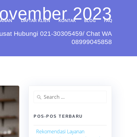
ovember 2023
YANAN
DAFTAR KLIEN
KONTAK
BLOG
FAQ
Pusat Hubungi 021-30305459/ Chat WA
08999045858
Search
for:
POS-POS TERBARU
Rekomendasi Layanan