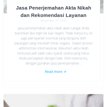
Jasa Penerjemahan Akta Nikah
dan Rekomendasi Layanan
Desember 31, 2023
Jasa penerjemahan akta nikah akan sangat Anda
butuhkan jika ingin ke luar negeri. Tidak hanya itu, ini
juga jadi layanan esensial yang berguna oleh
pasangan yang menikah lintas negara. Dalam proses
administrasi internasional, dokumen akta nikah
tentunya jadi salah satu syarat utama yang harus
Anda persiapkan dengan baik. Oleh karena itu,
dengan gunakan jasa penerjemahan…
Read more