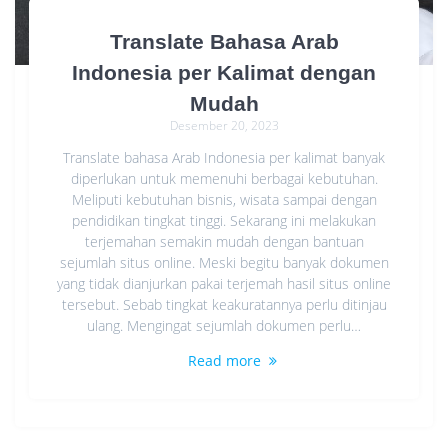
Translate Bahasa Arab
Indonesia per Kalimat dengan
Mudah
Desember 20, 2023
Translate bahasa Arab Indonesia per kalimat banyak
diperlukan untuk memenuhi berbagai kebutuhan.
Meliputi kebutuhan bisnis, wisata sampai dengan
pendidikan tingkat tinggi. Sekarang ini melakukan
terjemahan semakin mudah dengan bantuan
sejumlah situs online. Meski begitu banyak dokumen
yang tidak dianjurkan pakai terjemah hasil situs online
tersebut. Sebab tingkat keakuratannya perlu ditinjau
ulang. Mengingat sejumlah dokumen perlu…
Read more