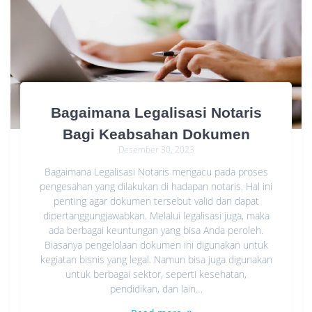
Bagaimana Legalisasi Notaris
Bagi Keabsahan Dokumen
Desember 30, 2023
Bagaimana Legalisasi Notaris mengacu pada proses
pengesahan yang dilakukan di hadapan notaris. Hal ini
penting agar dokumen tersebut valid dan dapat
dipertanggungjawabkan. Melalui legalisasi juga, maka
ada berbagai keuntungan yang bisa Anda peroleh.
Biasanya pengelolaan dokumen ini digunakan untuk
kegiatan bisnis yang legal. Namun bisa juga digunakan
untuk berbagai sektor, seperti kesehatan,
pendidikan, dan lain…