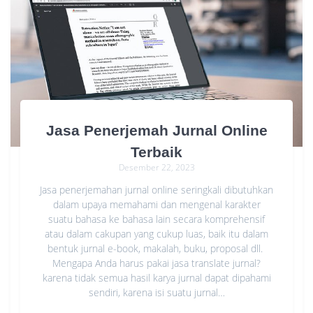
Jasa Penerjemah Jurnal Online
Terbaik
Desember 22, 2023
Jasa penerjemahan jurnal online seringkali dibutuhkan
dalam upaya memahami dan mengenal karakter
suatu bahasa ke bahasa lain secara komprehensif
atau dalam cakupan yang cukup luas, baik itu dalam
bentuk jurnal e-book, makalah, buku, proposal dll.
Mengapa Anda harus pakai jasa translate jurnal?
karena tidak semua hasil karya jurnal dapat dipahami
sendiri, karena isi suatu jurnal…