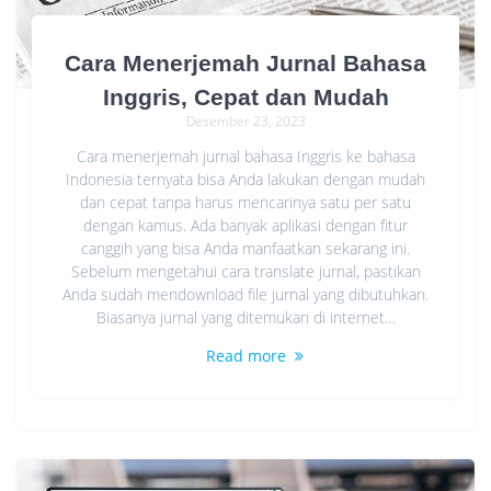
Cara Menerjemah Jurnal Bahasa
Inggris, Cepat dan Mudah
Desember 23, 2023
Cara menerjemah jurnal bahasa Inggris ke bahasa
Indonesia ternyata bisa Anda lakukan dengan mudah
dan cepat tanpa harus mencarinya satu per satu
dengan kamus. Ada banyak aplikasi dengan fitur
canggih yang bisa Anda manfaatkan sekarang ini.
Sebelum mengetahui cara translate jurnal, pastikan
Anda sudah mendownload file jurnal yang dibutuhkan.
Biasanya jurnal yang ditemukan di internet…
Read more