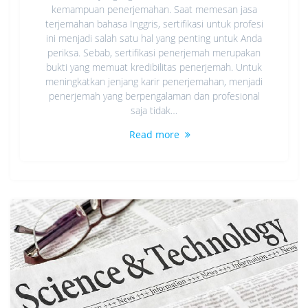
kemampuan penerjemahan. Saat memesan jasa
terjemahan bahasa Inggris, sertifikasi untuk profesi
ini menjadi salah satu hal yang penting untuk Anda
periksa. Sebab, sertifikasi penerjemah merupakan
bukti yang memuat kredibilitas penerjemah. Untuk
meningkatkan jenjang karir penerjemahan, menjadi
penerjemah yang berpengalaman dan profesional
saja tidak…
Read more