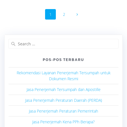
Posts
Page
Page
1
2
navigation
Search
for:
POS-POS TERBARU
Rekomendasi Layanan Penerjemah Tersumpah untuk
Dokumen Resmi
Jasa Penerjemah Tersumpah dan Apostille
Jasa Penerjemah Peraturan Daerah (PERDA)
Jasa Penerjemah Peraturan Pemerintah
Jasa Penerjemah Kena PPh Berapa?