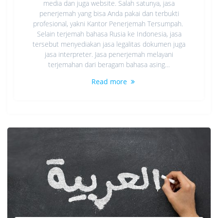
media dan juga website. Salah satunya, jasa
penerjemah yang bisa Anda pakai dan terbukti
profesional, yakni Kantor Penerjemah Tersumpah.
Selain terjemah bahasa Rusia ke Indonesia, jasa
tersebut menyediakan jasa legalitas dokumen juga
jasa interpreter. Jasa penerjemah melayani
terjemahan dari beragam bahasa asing…
Read more