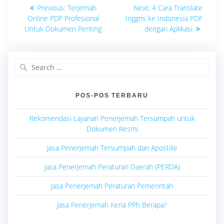
Navigasi
Previous
Next
Previous:
Terjemah
Next:
4 Cara Translate
post:
post:
pos
Online PDF Profesional
Inggris ke Indonesia PDF
Untuk Dokumen Penting
dengan Aplikasi
Search
for:
POS-POS TERBARU
Rekomendasi Layanan Penerjemah Tersumpah untuk
Dokumen Resmi
Jasa Penerjemah Tersumpah dan Apostille
Jasa Penerjemah Peraturan Daerah (PERDA)
Jasa Penerjemah Peraturan Pemerintah
Jasa Penerjemah Kena PPh Berapa?