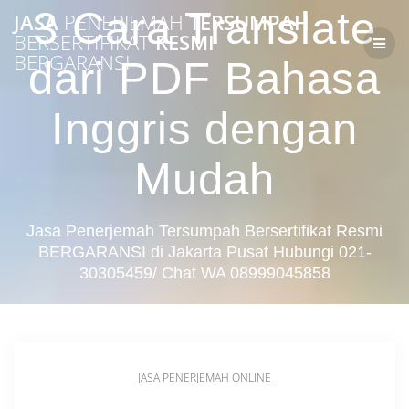
Skip
3 Cara Translate
JASA
PENERJEMAH
TERSUMPAH
to
BERSERTIFIKAT
RESMI
content
BERGARANSI
dari PDF Bahasa
Inggris dengan
Mudah
Jasa Penerjemah Tersumpah Bersertifikat Resmi
BERGARANSI di Jakarta Pusat Hubungi 021-
30305459/ Chat WA 08999045858
JASA PENERJEMAH ONLINE