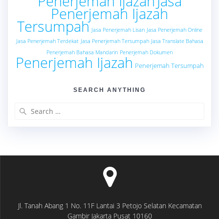
Penerjemah Ijazah
Jasa
Penerjemah Ijazah
Tersumpah
Jasa Penerjemah Lisan
Jasa Penerjemah Online
Jasa Penerjemah Terdekat
Jasa Penerjemah Tersumpah
Jasa Translate Bahasa
Penerjemah Bahasa Mandarin
Penerjemah Dokumen
Penerjemah Ijazah
Penerjemah Tersumpah
SEARCH ANYTHING
Search
for:
Jl. Tanah Abang 1 No. 11F Lantai 3 Petojo Selatan Kecamatan
Gambir Jakarta Pusat 10160