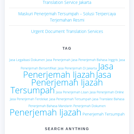
Translation Service Jakarta
Maskuri Penerjemah Tersumpah – Solusi Terpercaya
Terjemahan Resmi
Urgent Document Translation Services
TAG
Jasa Legalisasi Dokumen
Jasa Penerjemah
Jasa Penerjemah Bahasa Inggris
Jasa
Jasa
Penerjemah Bersertifikat
Jasa Penerjemah Di Jakarta
Penerjemah Ijazah
Jasa
Penerjemah Ijazah
Tersumpah
Jasa Penerjemah Lisan
Jasa Penerjemah Online
Jasa Penerjemah Terdekat
Jasa Penerjemah Tersumpah
Jasa Translate Bahasa
Penerjemah Bahasa Mandarin
Penerjemah Dokumen
Penerjemah Ijazah
Penerjemah Tersumpah
SEARCH ANYTHING