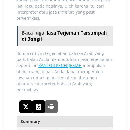
lagi ragu pada hasilnya. Oleh karena itu, cari
interpreter atau jasa
translate
yang pasti
terverifikasi.
Baca Juga
Jasa Terjemah Tersumpah
di Bangil
Itu dia ciri-ciri
terjemahan bahasa Arab
yang
baik. Kalau Anda membutuhkan jasa terjemahan
seperti ini,
KANTOR PENERJEMAH
merupakan
pilihan yang tepat. Anda dapat memperoleh
layanan untuk menerjemahkan dokumen
ataupun interpreter bahasa Arab yang
berkualitas.
Summary