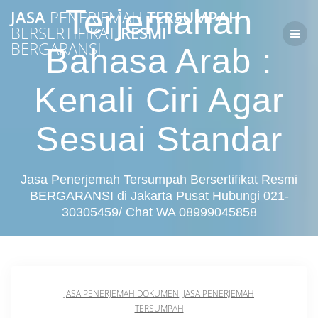
Skip
Terjemahan
JASA
PENERJEMAH
TERSUMPAH
to
BERSERTIFIKAT
RESMI
content
BERGARANSI
Bahasa Arab :
Kenali Ciri Agar
Sesuai Standar
Jasa Penerjemah Tersumpah Bersertifikat Resmi
BERGARANSI di Jakarta Pusat Hubungi 021-
30305459/ Chat WA 08999045858
JASA PENERJEMAH DOKUMEN
,
JASA PENERJEMAH
TERSUMPAH