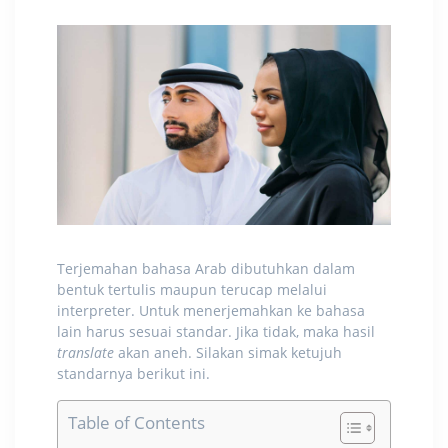
Terjemahan bahasa Arab
dibutuhkan dalam
bentuk tertulis maupun terucap melalui
interpreter. Untuk menerjemahkan ke bahasa
lain harus sesuai standar. Jika tidak, maka hasil
translate
akan aneh. Silakan simak ketujuh
standarnya berikut ini.
Table of Contents