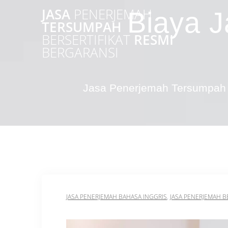
Skip
JASA
PENERJEMAH
Biaya J
to
TERSUMPAH
content
BERSERTIFIKAT
RESMI
BERGARANSI
Jasa Penerjemah Tersumpah 
JASA PENERJEMAH BAHASA INGGRIS
,
JASA PENERJEMAH B