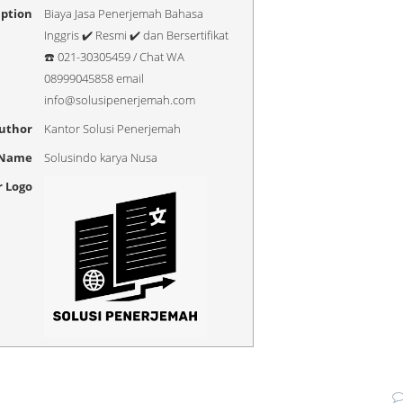
iption
Biaya Jasa Penerjemah Bahasa
Inggris ✔️ Resmi ✔️ dan Bersertifikat
☎️ 021-30305459 / Chat WA
08999045858 email
info@solusipenerjemah.com
uthor
Kantor Solusi Penerjemah
 Name
Solusindo karya Nusa
r Logo