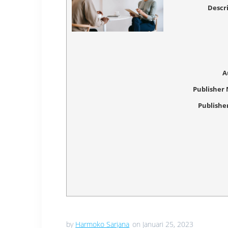
Descr
A
Publisher
Publishe
by
Harmoko Sarjana
on Januari 25, 2023