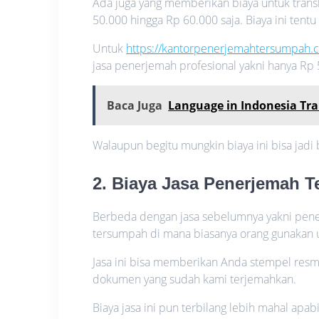
Ada juga yang memberikan biaya untuk trans
50.000 hingga Rp 60.000 saja. Biaya ini ten
Untuk
https://kantorpenerjemahtersumpah.
jasa penerjemah profesional yakni hanya Rp 
Baca Juga
Language in Indonesia Tra
Walaupun begitu mungkin biaya ini bisa jadi 
2. Biaya Jasa Penerjemah 
Berbeda dengan jasa sebelumnya yakni pener
tersumpah di mana biasanya orang gunakan
Jasa ini bisa memberikan Anda stempel res
dokumen yang sudah kami terjemahkan.
Biaya jasa ini pun terbilang lebih mahal ap