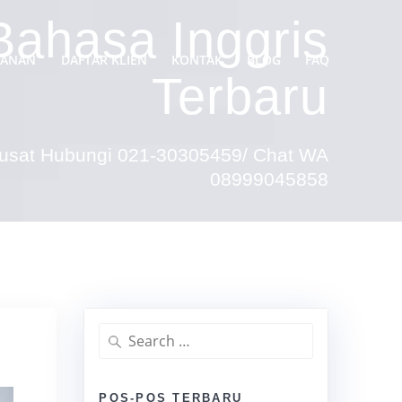
Bahasa Inggris
YANAN
DAFTAR KLIEN
KONTAK
BLOG
FAQ
Terbaru
Pusat Hubungi 021-30305459/ Chat WA
08999045858
Search
for:
POS-POS TERBARU