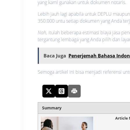
yang kami gunakan untuk dokumen notaris.
Lebih jauh lagi apabila untuk DEPLU maupu
350.000 untu setiap dokumen yang Anda ter
Nah,
itulah beberapa estimasi biaya jasa pen
tergantung lembaga yang Anda pilih dan laya
Baca Juga
Penerjemah Bahasa Indone
Semoga artikel ini bisa menjadi referensi un
Summary
Article