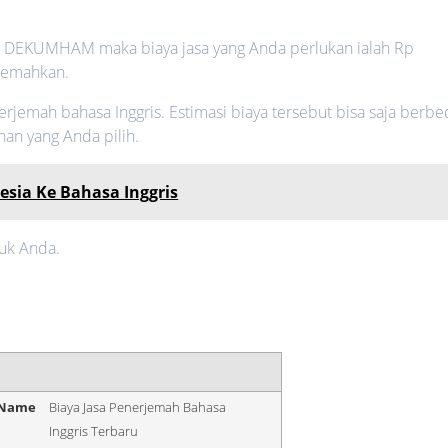
n DEKUMHAM maka biaya jasa yang Anda perlukan ialah Rp
jemahkan.
erjemah bahasa Inggris. Estimasi biaya tersebut bisa saja berbe
nan yang Anda pilih.
sia Ke Bahasa Inggris
tuk Anda.
 Name
Biaya Jasa Penerjemah Bahasa
Inggris Terbaru