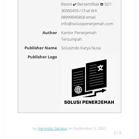
Resmi ✔️ Bersertifikat ☎️ 021-
30305459 / Chat WA
08999045858 email
info@solusipenerjemah.com
Author
Kantor Penerjemah
Tersumpah
Publisher Name
Solusindo Karya Nusa
Publisher Logo
by
Harmoko Sarjana
on September 5, 2022
0