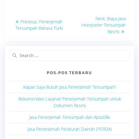
Navigasi
Next
Next:
Biaya Jasa
Previous
Previous:
Penerjemah
post:
pos
Interpreter Tersumpah
post:
Tersumpah Bahasa Turki
Resmi
Search
for:
POS-POS TERBARU
Kapan Saya Butuh Jasa Penerjemah Tersumpah?
Rekomendasi Layanan Penerjemah Tersumpah untuk
Dokumen Resmi
Jasa Penerjemah Tersumpah dan Apostille
Jasa Penerjemah Peraturan Daerah (PERDA)