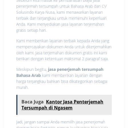
Sebelum kita masuk ke pembahasan biaya jasa
penerjemah tersumpah untuk Bahasa Arab dari CV
Solusindo Karya Nusa, kami menawarkan layanan
terbaik dan terjangkau untuk memenuhi keperluan
Anda. Kami menyediakan jasa layanan terjemahan
gratis setiap hari.
Kami memberikan layanan terbaik kepada Anda yang
mempercayakan dokumen Anda untuk diterjemahkan
oleh kami. Jasa terjemahan dokumen gratis ini kami
berikan dengan ketentuan maksimal 2 paragraf saja.
Meskipun begitu,
jasa penerjemah tersumpah
Bahasa Arab
kami memberikan layanan dengan
harga terjangkau bahkan bisa dikategorikan sebagai
murah.
Baca Juga
Kantor Jasa Penterjemah
Tersumpah di Ngasem
Jadi, jangan sampai Anda memilih jasa penerjemah
dengan biaya fantastis namun kualitasnya biasa saja.