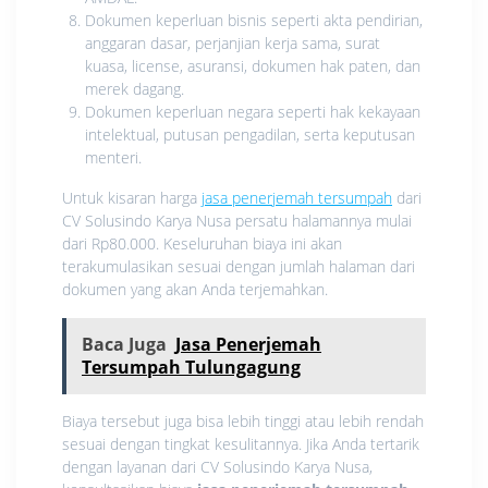
Dokumen keperluan bisnis seperti akta pendirian,
anggaran dasar, perjanjian kerja sama, surat
kuasa, license, asuransi, dokumen hak paten, dan
merek dagang.
Dokumen keperluan negara seperti hak kekayaan
intelektual, putusan pengadilan, serta keputusan
menteri.
Untuk kisaran harga
jasa penerjemah tersumpah
dari
CV Solusindo Karya Nusa persatu halamannya mulai
dari Rp80.000. Keseluruhan biaya ini akan
terakumulasikan sesuai dengan jumlah halaman dari
dokumen yang akan Anda terjemahkan.
Baca Juga
Jasa Penerjemah
Tersumpah Tulungagung
Biaya tersebut juga bisa lebih tinggi atau lebih rendah
sesuai dengan tingkat kesulitannya. Jika Anda tertarik
dengan layanan dari CV Solusindo Karya Nusa,