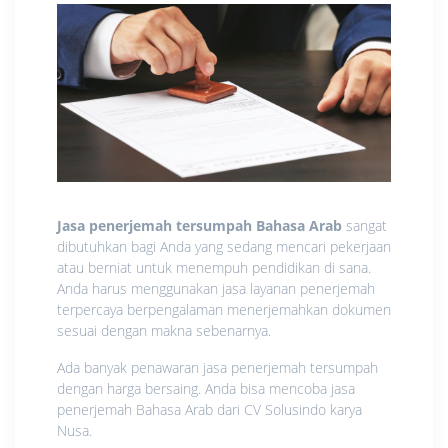
Jasa penerjemah tersumpah Bahasa Arab
sangat
dibutuhkan bagi Anda yang sedang mencari pekerjaan
atau berniat untuk menempuh pendidikan di sana.
Anda harus menggunakan jasa layanan penerjemah
terpercaya berpengalaman menerjemahkan dokumen
sesuai dengan makna sebenarnya.
Ada banyak penawaran jasa penerjemah tersumpah
dengan harga bersaing. Anda bisa mencoba jasa
penerjemah Bahasa Arab dari CV Solusindo karya
Nusa.