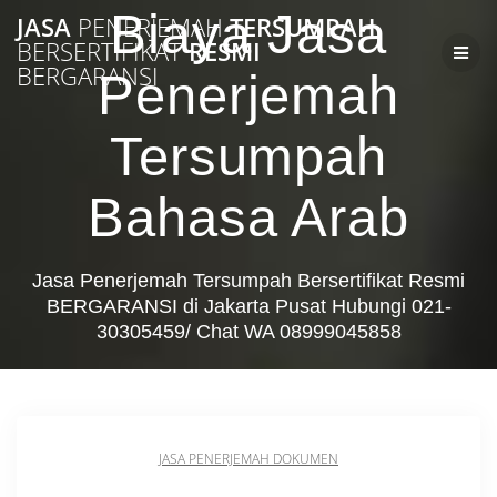
Skip
Biaya Jasa
JASA
PENERJEMAH
TERSUMPAH
to
BERSERTIFIKAT
RESMI
content
BERGARANSI
Penerjemah
Tersumpah
Bahasa Arab
Jasa Penerjemah Tersumpah Bersertifikat Resmi
BERGARANSI di Jakarta Pusat Hubungi 021-
30305459/ Chat WA 08999045858
JASA PENERJEMAH DOKUMEN