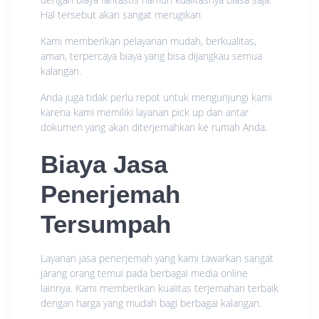
Hal tersebut akan sangat merugikan.
Kami memberikan pelayanan mudah, berkualitas,
aman, terpercaya biaya yang bisa dijangkau semua
kalangan.
Anda juga tidak perlu repot untuk mengunjungi kami
karena kami memiliki layanan pick up dan antar
dokumen yang akan diterjemahkan ke rumah Anda.
Biaya Jasa
Penerjemah
Tersumpah
Layanan jasa penerjemah yang kami tawarkan sangat
jarang orang temui pada berbagai media online
lainnya. Kami memberikan kualitas terjemahan terbaik
dengan harga yang mudah bagi berbagai kalangan.