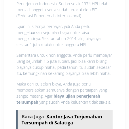
Penerjemah Indonesia. Sudah sejak 1974 HPI telah
menjadi anggota serta sudah terakui oleh FIT
(Federasi Penerjemah Internasional).
Ujian ini sifatnya berbayar, jadi Anda perlu
mengeluarkan sejumlah biaya untuk bisa
mengikutinya. Sekitar tahun 2014 lalu, biayanya
sekitar 1 juta rupiah untuk anggota HPI.
Sementara untuk non anggota, Anda perlu membayar
uang sejumlah 1,5 juta rupiah. Jadi bisa kami bilang
biayanya cukup mahal, pada tahun itu sudah sebesar
itu, kemungkinan sekarang biayanya bisa lebih mahal.
Maka dari itu selain biaya, Anda juga perlu
mempersiapkan semuanya dengan persiapan yang
sangat matang. Agar
biaya ujian penerjemah
tersumpah
yang sudah Anda keluarkan tidak sia-sia.
Baca Juga
Kantor Jasa Terjemahan
Tersumpah di Salatiga