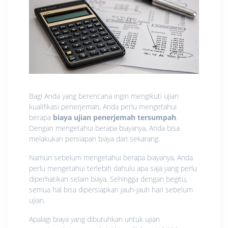
Bagi Anda yang berencana ingin mengikuti ujian
kualifikasi penerjemah, Anda perlu mengetahui
berapa
biaya ujian penerjemah tersumpah
.
Dengan mengetahui berapa biayanya, Anda bisa
melakukan persiapan biaya dari sekarang.
Namun sebelum mengetahui berapa biayanya, Anda
perlu mengetahui terlebih dahulu apa saja yang perlu
diperhatikan selain biaya. Sehingga dengan begitu,
semua hal bisa dipersiapkan jauh-jauh hari sebelum
ujian.
Apalagi biaya yang dibutuhkan untuk ujian