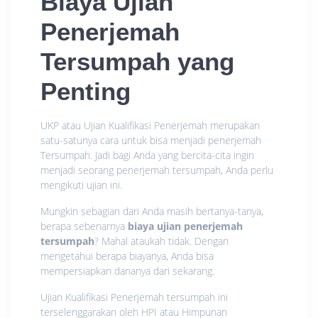
Biaya Ujian
Penerjemah
Tersumpah yang
Penting
UKP atau Ujian Kualifikasi Penerjemah merupakan
satu-satunya cara untuk bisa menjadi penerjemah
Tersumpah. Jadi bagi Anda yang bercita-cita ingin
menjadi seorang penerjemah tersumpah, Anda perlu
mengikuti ujian ini.
Mungkin sebagian dari Anda masih bertanya-tanya,
berapa sebenarnya
biaya ujian penerjemah
tersumpah
? Mahal ataukah tidak. Dengan
mengetahui berapa biayanya, Anda bisa
mempersiapkan dananya dari sekarang.
Ujian Kualifikasi Penerjemah tersumpah ini
terselenggarakan oleh HPI atau Himpunan