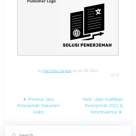
Publisher Logo
by
Harmoko Sarjana
on Juli 28, 2022
0
Navigasi
Previous
Next
Previous:
Jasa
Next:
Ujian Kualifikasi
post:
post:
pos
Penerjemah Dokumen
Penerjemah 2022 &
Gratis
Ketentuannya
Search