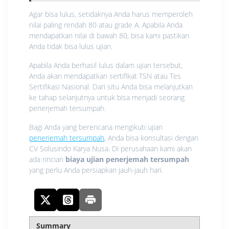
Agar bisa lulus, setidaknya Anda harus memperoleh
nilai paling rendah 80 atau grade A. Apabila Anda
mendapatkan nilai di bawah 80, bisa kami pastikan
Anda tidak bisa lulus ujian.
Apabila Anda berhasil lulus dalam ujian tersebut,
Anda akan mendapatkan sertifikat TSN atau Tes
Sertifikasi Nasional. Dari situ Anda bisa melanjutkan
ke tahap selanjutnya untuk bisa menjadi seorang
penerjemah tersumpah.
Bagi Anda yang berencana mengikuti ujian
penerjemah tersumpah
, Anda bisa konsultasi dengan
CV Solusindo Karya Nusa. Di perusahaan kami akan
ada rincian
biaya ujian penerjemah tersumpah
yang perlu Anda persiapkan jauh-jauh hari.
Summary