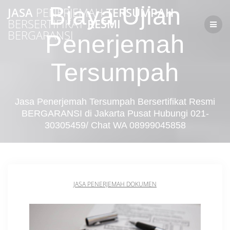
Skip
Biaya Ujian
JASA
PENERJEMAH
TERSUMPAH
to
BERSERTIFIKAT
RESMI
content
BERGARANSI
Penerjemah
Tersumpah
Jasa Penerjemah Tersumpah Bersertifikat Resmi
BERGARANSI di Jakarta Pusat Hubungi 021-
30305459/ Chat WA 08999045858
JASA PENERJEMAH DOKUMEN