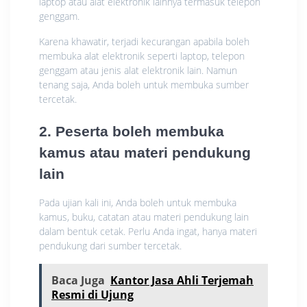
laptop atau alat elektronik lainnya termasuk telepon
genggam.
Karena khawatir, terjadi kecurangan apabila boleh
membuka alat elektronik seperti laptop, telepon
genggam atau jenis alat elektronik lain. Namun
tenang saja, Anda boleh untuk membuka sumber
tercetak.
2. Peserta boleh membuka
kamus atau materi pendukung
lain
Pada ujian kali ini, Anda boleh untuk membuka
kamus, buku, catatan atau materi pendukung lain
dalam bentuk cetak. Perlu Anda ingat, hanya materi
pendukung dari sumber tercetak.
Baca Juga
Kantor Jasa Ahli Terjemah
Resmi di Ujung