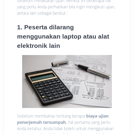
sebelum melakukan ujian. Berikut ini beberapa hal
yang perlu Anda perhatikan bila ingin mengikuti ujian,
antara lain sebagai berikut :
1. Peserta dilarang
menggunakan laptop atau alat
elektronik lain
Sebelum membahas tentang berapa
biaya ujian
penerjemah tersumpah
, hal pertama yang perlu
Anda ketahui. Anda tidak boleh untuk menggunakan