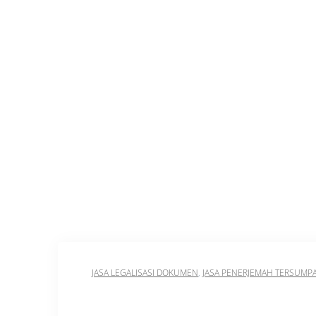
Skip
JASA
PENERJEMAH
Cap
to
TERSUMPAH
content
BERSERTIFIKAT
RESMI
BERGARANSI
Jasa Penerjemah Tersumpah 
JASA LEGALISASI DOKUMEN
,
JASA PENERJEMAH TERSUMP