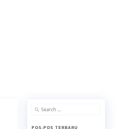
rsumpah Resmi
YANAN
DAFTAR KLIEN
KONTAK
BLOG
FAQ
Sertifikasi
Pusat Hubungi 021-30305459/ Chat WA
08999045858
Search
for:
POS-POS TERBARU