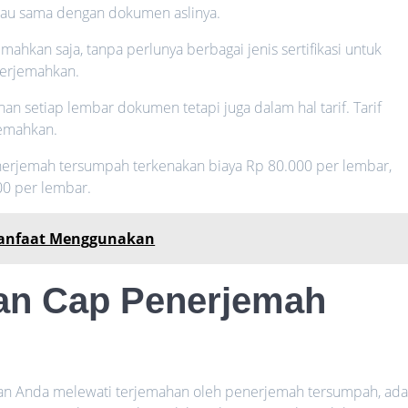
atau sama dengan dokumen aslinya.
kan saja, tanpa perlunya berbagai jenis sertifikasi untuk
erjemahkan.
n setiap lembar dokumen tetapi juga dalam hal tarif. Tarif
jemahkan.
 penerjemah tersumpah terkenakan biaya Rp 80.000 per lembar,
0 per lembar.
 Manfaat Menggunakan
an Cap Penerjemah
han Anda melewati terjemahan oleh penerjemah tersumpah, ad