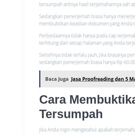
tersumpah artinya hasil terjemahannya sah 
Sedangkan penerjemah biasa hanya menerjemah
membuktikan keaslian dokumen yang Anda t
Perbedaannya tidak hanya pada cap terjemaha
terhitung dari setiap halaman yang Anda ter
Selisihnya tidak terlalu jauh, jika biasanya
sedangkan penerjemah biasa hanya Rp 60.00
Baca Juga
Jasa Proofreading dan 5
Cara Membuktik
Tersumpah
Jika Anda ingin mengetahui apakah terjema