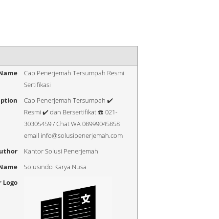
 Name
Cap Penerjemah Tersumpah Resmi
Sertifikasi
iption
Cap Penerjemah Tersumpah ✔️
Resmi ✔️ dan Bersertifikat ☎️ 021-
30305459 / Chat WA 08999045858
email info@solusipenerjemah.com
uthor
Kantor Solusi Penerjemah
 Name
Solusindo Karya Nusa
r Logo