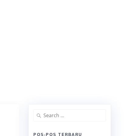
ah Berdasarkan
YANAN
DAFTAR KLIEN
KONTAK
BLOG
FAQ
ndikator Utama
Pusat Hubungi 021-30305459/ Chat WA
08999045858
Search
for:
POS-POS TERBARU