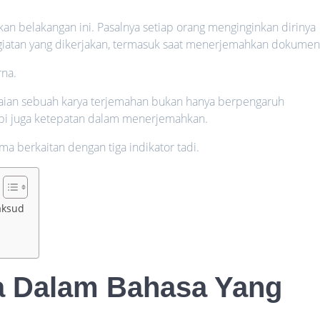
akan belakangan ini. Pasalnya setiap orang menginginkan dirinya
iatan yang dikerjakan, termasuk saat menerjemahkan dokumen
rna.
laian sebuah karya terjemahan bukan hanya berpengaruh
i juga ketepatan dalam menerjemahkan.
ama berkaitan dengan tiga indikator tadi.
aksud
a Dalam Bahasa Yang