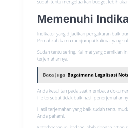
sudah tentu mengeluarkan budget lebih akan
Memenuhi Indika
Indikator yang dijadikan pengukuran baik bur
Pernahkah kamu menjumpai kalimat yang suli
Sudah tentu sering. Kalimat yang demikian ini
terjemahannya.
Baca Juga
Bagaimana Legalisasi No
Anda kesulitan pada saat membaca dokumen 
file tersebut tidak baik hasil penerjemahanny
Hasil terjemahan yang baik sudah tentu mud
Anda pahami.
Keterbacaan ini kadang lebih dengan artian