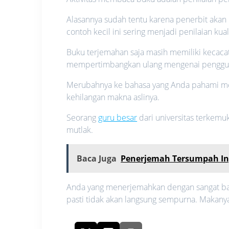
Alasannya sudah tentu karena penerbit akan 
contoh kecil ini sering menjadi penilaian kua
Buku terjemahan saja masih memiliki kecacat
mempertimbangkan ulang mengenai penggu
Merubahnya ke bahasa yang Anda pahami 
kehilangan makna aslinya.
Seorang
guru besar
dari universitas terkem
mutlak.
Baca Juga
Penerjemah Tersumpah Ing
Anda yang menerjemahkan dengan sangat baik
pasti tidak akan langsung sempurna. Makanya