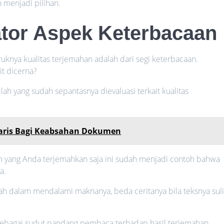
 menjadi pilihan.
tor Aspek Keterbacaan
uknya kualitas terjemahan adalah dari segi keterbacaan.
t dicerna?
lah yang sudah sepantasnya dievaluasi terkait kualitas
taris Bagi Keabsahan Dokumen
yang Anda terjemahkan saja ini sudah menjadi contoh bahwa
a.
ah dalam mendalami maknanya, beda ceritanya bila teksnya suli
 sebagai sudut pandang pembaca terhadap hasil terjemahan.