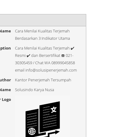
 Name
Cara Menilai Kualitas Terjemah
Berdasarkan 3 Indikator Utama
iption
Cara Menilai Kualitas Terjemah ✔️
Resmi ✔️ dan Bersertifikat ☎️ 021-
30305459 / Chat WA 08999045858
email info@solusipenerjemah.com
uthor
Kantor Penerjemah Tersumpah
 Name
Solusindo Karya Nusa
r Logo