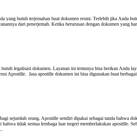
Anda yang butuh terjemahan buat dokumen resmi. Terlebih jika Anda but
yanannya dari penerjemah. Ketika berurusan dengan dokumen yang haru
isasi Dokumen
 yang butuh legalisasi dokumen. Layanan ini tentunya bisa berikan Anda
vensi Apostille. Jasa apostille dokumen ini bisa digunakan buat berba
donesia
agi sejumlah orang. Apostille sendiri dipakai sebagai tanda bahwa d
ahami bahwa tidak semua lembaga luar negeri memberlakukan apostille. 
t…