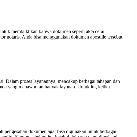
i untuk membuktikan bahwa dokumen seperti akta cerai
tor notaris. Anda bisa menggunakan dokumen apostille tersebut
sasi. Dalam proses layanannya, mencakup berbagai tahapan dan
umen yang menawarkan banyak layanan. Untuk itu, ketika
alah pengesahan dokumen agar bisa digunakan untuk berbagai
endiri. Namun sebelum itu, ketahui dulu apa yang dimaksud