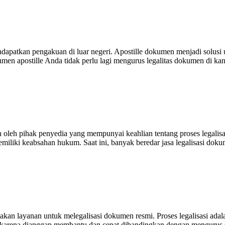
ndapatkan pengakuan di luar negeri. Apostille dokumen menjadi solus
en apostille Anda tidak perlu lagi mengurus legalitas dokumen di kan
i Ciri-Cirinya!
n oleh pihak penyedia yang mempunyai keahlian tentang proses legali
iliki keabsahan hukum. Saat ini, banyak beredar jasa legalisasi dok
caya
iakan layanan untuk melegalisasi dokumen resmi. Proses legalisasi ad
karena dianggap membantu dan cepat dibandingkan dengan mengurus s