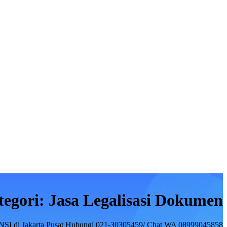
tegori:
Jasa Legalisasi Dokumen
NSI di Jakarta Pusat Hubungi 021-30305459/ Chat WA 08999045858