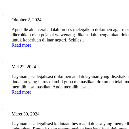
Apostille Akta Cerai Berikut Persyaratannya!
Oktober 2, 2024
Apostille akta cerai adalah proses melegalkan dokumen agar me
diterbitkan oleh pejabat wewenang. Jika sudah mengajukan dokum
untuk keperluan di luar negeri. Sekilas…
Read more
Layanan Jasa Legalisasi Dokumen Profesional, In
Mei 22, 2024
Layanan jasa legalisasi dokumen adalah layanan yang disediaka
tindakan yang harus diambil guna memastikan dokumen telah mem
memilih jasa, pastikan Anda memilih jasa…
Read more
Layanan Jasa Legalisasi Kedutaan Besar Terper
Maret 30, 2024
Layanan jasa legalisasi kedutaan besar adalah jasa yang menyed
kebutuhan. Banyak yang menggunakan jasa legalisasi dokumen 