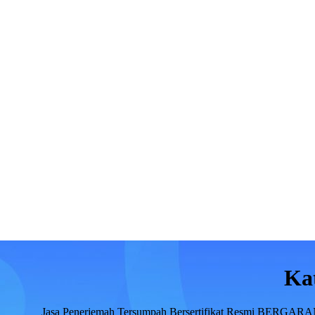
Ka
Jasa Penerjemah Tersumpah Bersertifikat Resmi BERGARA