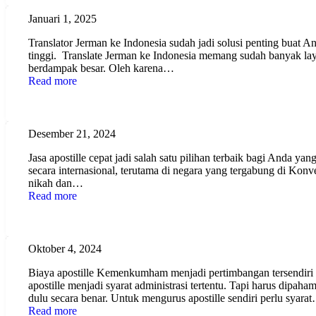
Januari 1, 2025
Translator Jerman ke Indonesia sudah jadi solusi penting buat 
tinggi. Translate Jerman ke Indonesia memang sudah banyak la
berdampak besar. Oleh karena…
Read more
Jasa Apostille Cepat, Solusi Praktis untuk Legal
Desember 21, 2024
Jasa apostille cepat jadi salah satu pilihan terbaik bagi Anda
secara internasional, terutama di negara yang tergabung di Kon
nikah dan…
Read more
Biaya Apostille Kemenkumham Terjangkau Di In
Oktober 4, 2024
Biaya apostille Kemenkumham menjadi pertimbangan tersendiri b
apostille menjadi syarat administrasi tertentu. Tapi harus dip
dulu secara benar. Untuk mengurus apostille sendiri perlu syara
Read more