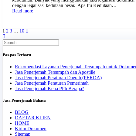
dengan legalisasi kedutaan besar. Apa Itu Kedutaan…
Read more
Posts
Page
Page
Page
Page
1
2
3
…
10
navigation
Search
for:
Pos-pos Terbaru
Rekomendasi Layanan Penerjemah Tersumpah untuk Dokume
Jasa Penerjemah Tersumpah dan Apostille
Jasa Penerjemah Peraturan Daerah (PERDA)
Jasa Penerjemah Peraturan Pemerintah
Jasa Penerjemah Kena PPh Berapa?
Jasa Penerjemah Bahasa
BLOG
DAFTAR KLIEN
HOME
Kirim Dokumen
Sitemap