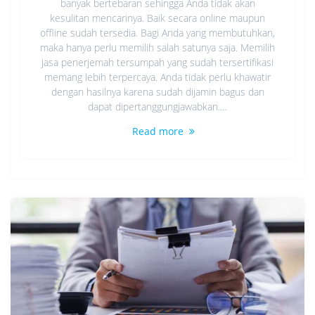
banyak bertebaran sehingga Anda tidak akan
kesulitan mencarinya. Baik secara online maupun
offline sudah tersedia. Bagi Anda yang membutuhkan,
maka hanya perlu memilih salah satunya saja. Memilih
jasa penerjemah tersumpah yang sudah tersertifikasi
memang lebih terpercaya. Anda tidak perlu khawatir
dengan hasilnya karena sudah dijamin bagus dan
dapat dipertanggungjawabkan.…
Read more