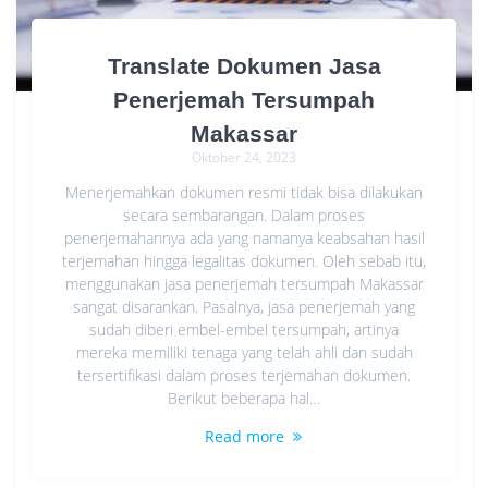
Translate Dokumen Jasa
Penerjemah Tersumpah
Makassar
Oktober 24, 2023
Menerjemahkan dokumen resmi tidak bisa dilakukan
secara sembarangan. Dalam proses
penerjemahannya ada yang namanya keabsahan hasil
terjemahan hingga legalitas dokumen. Oleh sebab itu,
menggunakan jasa penerjemah tersumpah Makassar
sangat disarankan. Pasalnya, jasa penerjemah yang
sudah diberi embel-embel tersumpah, artinya
mereka memiliki tenaga yang telah ahli dan sudah
tersertifikasi dalam proses terjemahan dokumen.
Berikut beberapa hal…
Read more