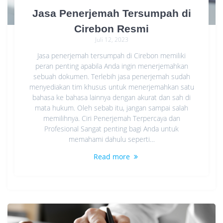
Jasa Penerjemah Tersumpah di
Cirebon Resmi
Juli 12, 2023
Jasa penerjemah tersumpah di Cirebon memiliki
peran penting apabila Anda ingin menerjemahkan
sebuah dokumen. Terlebih jasa penerjemah sudah
menyediakan tim khusus untuk menerjemahkan satu
bahasa ke bahasa lainnya dengan akurat dan sah di
mata hukum. Oleh sebab itu, jangan sampai salah
memilihnya. Ciri Penerjemah Terpercaya dan
Profesional Sangat penting bagi Anda untuk
memahami dahulu seperti…
Read more