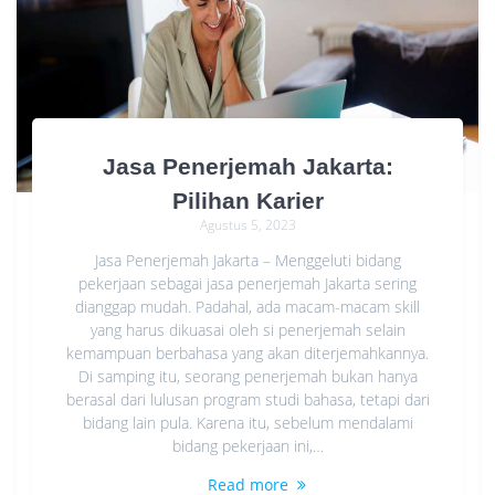
Jasa Penerjemah Jakarta:
Pilihan Karier
Agustus 5, 2023
Jasa Penerjemah Jakarta – Menggeluti bidang
pekerjaan sebagai jasa penerjemah Jakarta sering
dianggap mudah. Padahal, ada macam-macam skill
yang harus dikuasai oleh si penerjemah selain
kemampuan berbahasa yang akan diterjemahkannya.
Di samping itu, seorang penerjemah bukan hanya
berasal dari lulusan program studi bahasa, tetapi dari
bidang lain pula. Karena itu, sebelum mendalami
bidang pekerjaan ini,…
Read more