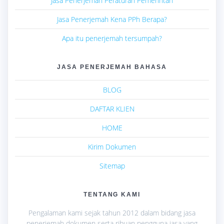
Jasa Penerjemah Peraturan Pemerintah
Jasa Penerjemah Kena PPh Berapa?
Apa itu penerjemah tersumpah?
JASA PENERJEMAH BAHASA
BLOG
DAFTAR KLIEN
HOME
Kirim Dokumen
Sitemap
TENTANG KAMI
Pengalaman kami sejak tahun 2012 dalam bidang jasa
penerjemah dokumen serta ribuan pengguna jasa yang