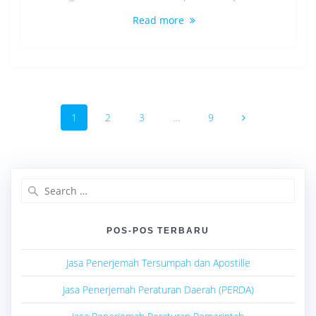
Read more
Posts
Page
Page
Page
Page
1
2
3
…
9
navigation
Search
for:
POS-POS TERBARU
Jasa Penerjemah Tersumpah dan Apostille
Jasa Penerjemah Peraturan Daerah (PERDA)