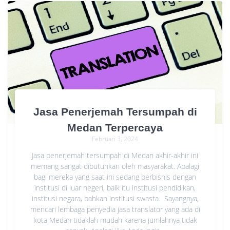
Jasa Penerjemah Tersumpah di
Medan Terpercaya
Februari 3, 2024
Jasa penerjemah tersumpah di Medan akhir-akhir ini
memang sangat dibutuhkan oleh masyarakat. Apalagi
bagi mereka yang saat ini sedang berbisnis dengan
institusi di luar negeri, baik itu institusi pendidikan,
institusi negara, bahkan institusi swasta. Sayangnya,
mencari lembaga penyedia jasa translator yang ada di
kota Medan tidaklah mudah karena jumlahnya tidak