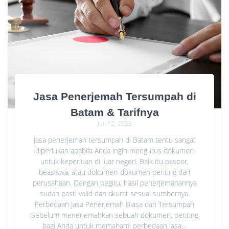
Jasa Penerjemah Tersumpah di
Batam & Tarifnya
Juli 12, 2023
Jasa penerjemah tersumpah di Batam tentu sangat
diperlukan apabila Anda ingin mengurus dokumen
untuk keperluan di luar negeri. Baik itu paspor,
beasiswa, atau dokumen-dokumen penting dari
perusahaan. Dengan begitu, hasil penerjemahannya
sudah pasti valid dan akurat sesuai sumbernya.
Perbedaan Jasa Penerjemah Biasa dan Tersumpah
Sebelum menerjemahkan sebuah dokumen, penting
bagi Anda untuk memahami perbedaan jasa…