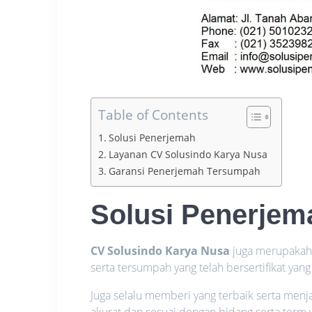
Table of Contents
Solusi Penerjemah
Layanan CV Solusindo Karya Nusa
Garansi Penerjemah Tersumpah
Solusi Penerjem
CV Solusindo Karya Nusa
juga merupakah 
serta tersumpah yang telah bersertifikat y
Juga selalu memberi yang terbaik serta men
akurat dan sesuai dengan bidang serta term y