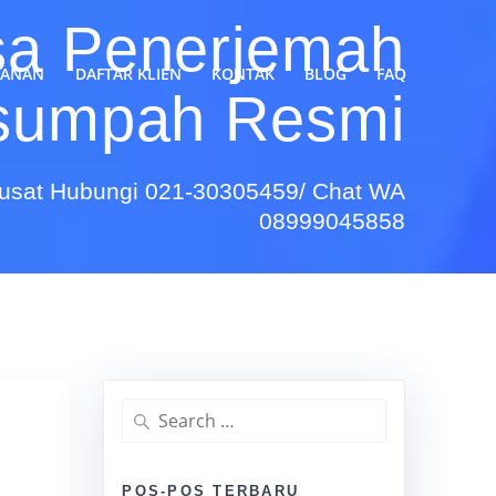
sa Penerjemah
YANAN
DAFTAR KLIEN
KONTAK
BLOG
FAQ
sumpah Resmi
Pusat Hubungi 021-30305459/ Chat WA
08999045858
Search
for:
POS-POS TERBARU