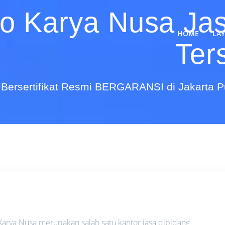
do Karya Nusa Ja
HOME
LA
Ter
Bersertifikat Resmi BERGARANSI di Jakarta 
arya Nusa merupakan salah satu kantor jasa dibidang