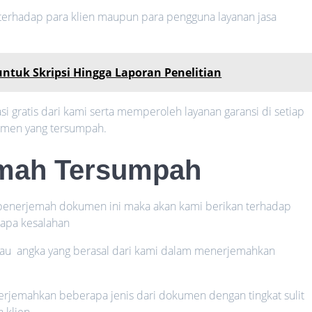
r terhadap para klien maupun para pengguna layanan jasa
ntuk Skripsi Hingga Laporan Penelitian
i gratis dari kami serta memperoleh layanan garansi di setiap
umen yang tersumpah.
emah Tersumpah
a penerjemah dokumen ini maka akan kami berikan terhadap
rapa kesalahan
tau angka yang berasal dari kami dalam menerjemahkan
jemahkan beberapa jenis dari dokumen dengan tingkat sulit
 klien.