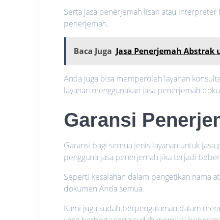
Serta jasa penerjemah lisan atau interprete
penerjemah.
Baca Juga
Jasa Penerjemah Abstrak u
Anda juga bisa memperoleh layanan konsultas
layanan menggunakan jasa penerjemah dok
Garansi Penerj
Garansi bagi semua jenis layanan untuk jas
pengguna jasa penerjemah jika terjadi bebe
Seperti kesalahan dalam pengetikan nama a
dokumen Anda semua.
Kami juga sudah berpengalaman dalam mener
yang berbeda serta sudah memiliki beberapa