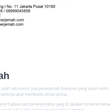
ah
salah satu kantor jasa penerjemah dokumen yang sudah resmi
ang nantinya akan membantu Anda semua.
jamin bahwa hasil penerjemahan yang di lakukan ini benar-bena
ang di pakai oleh masing-masing setiap kategori.