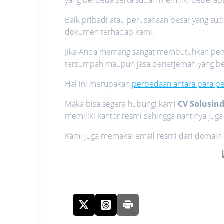
Baik pribadi atau perusahaan besar yang s
dokumen terhadap kami.
Jika Anda memang sangat membutuhkan pemak
tersumpah maupun jasa penerjemah yang be
Hal ini merupakan
perbedaan antara para p
Maka bisa segera hubungi kami
CV Solusin
memiliki kantor resmi sehingga nantinya juga
Kami juga memakai email resmi dari domain 