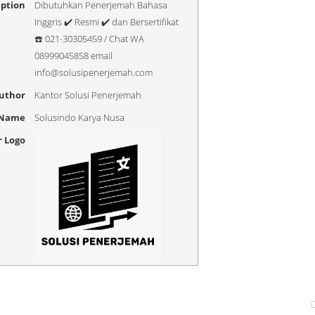
iption
Dibutuhkan Penerjemah Bahasa
Inggris ✔️ Resmi ✔️ dan Bersertifikat
☎️ 021-30305459 / Chat WA
08999045858 email
info@solusipenerjemah.com
uthor
Kantor Solusi Penerjemah
 Name
Solusindo Karya Nusa
r Logo