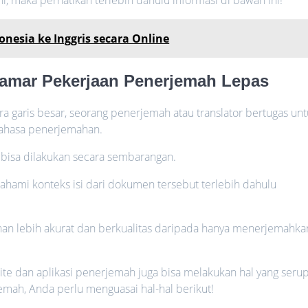
onesia ke Inggris secara Online
elamar Pekerjaan Penerjemah Lepas
 garis besar, seorang penerjemah atau translator bertugas un
 bahasa penerjemahan.
k bisa dilakukan secara sembarangan.
ahami konteks isi dari dokumen tersebut terlebih dahulu
ahan lebih akurat dan berkualitas daripada hanya menerjemahka
te dan aplikasi penerjemah juga bisa melakukan hal yang serup
mah, Anda perlu menguasai hal-hal berikut!