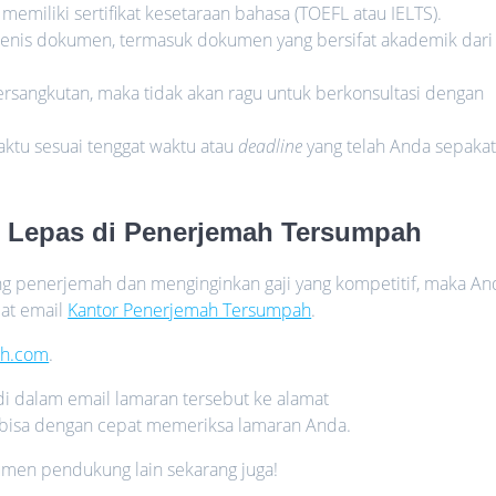
memiliki sertifikat kesetaraan bahasa (TOEFL atau IELTS).
nis dokumen, termasuk dokumen yang bersifat akademik dari
ersangkutan, maka tidak akan ragu untuk berkonsultasi dengan
tu sesuai tenggat waktu atau
deadline
yang telah Anda sepakat
h Lepas di Penerjemah Tersumpah
ang penerjemah dan menginginkan gaji yang kompetitif, maka An
mat email
Kantor Penerjemah Tersumpah
.
ah.com
.
i dalam email lamaran tersebut ke alamat
 bisa dengan cepat memeriksa lamaran Anda.
kumen pendukung lain sekarang juga!