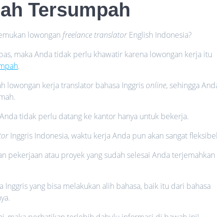
mah Tersumpah
enemukan lowongan
freelance translator
English Indonesia?
as, maka Anda tidak perlu khawatir karena lowongan kerja itu
umpah
.
ah lowongan kerja translator bahasa Inggris
online
, sehingga And
umah.
Anda tidak perlu datang ke kantor hanya untuk bekerja.
tor
Inggris Indonesia, waktu kerja Anda pun akan sangat fleksibel
n pekerjaan atau proyek yang sudah selesai Anda terjemahkan
Inggris yang bisa melakukan alih bahasa, baik itu dari bahasa
ya.
ni, maka perhatikan terlebih dahulu informasi di bawah ini!