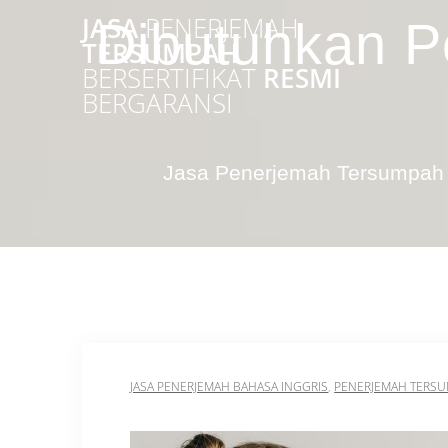
Skip
JASA
PENERJEMAH
Dibutuhkan P
to
TERSUMPAH
content
BERSERTIFIKAT
RESMI
BERGARANSI
Jasa Penerjemah Tersumpah 
JASA PENERJEMAH BAHASA INGGRIS
,
PENERJEMAH TERS