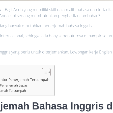
s
– Bagi Anda yang memiliki skill dalam alih bahasa dan tertarik
 Anda kini sedang membutuhkan penghasilan tambahan?
edang banyak dibutuhkan penerjemah bahasa Inggris.
 Internasional, sehingga ada banyak penuturnya di hampir selur
ggris yang perlu untuk diterjemahkan. Lowongan kerja English
Kantor Penerjemah Tersumpah
n Penerjemah Lepas
rjemah Tersumpah
emah Bahasa Inggris d