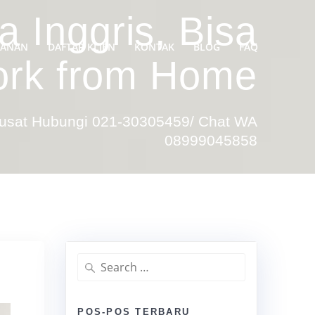
 Inggris, Bisa
YANAN
DAFTAR KLIEN
KONTAK
BLOG
FAQ
rk from Home
Pusat Hubungi 021-30305459/ Chat WA
08999045858
Search
for:
POS-POS TERBARU