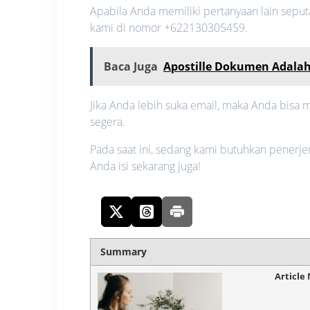
Apabila Anda memiliki pertanyaan lain sepu
kami di nomor +622130305459.
Baca Juga
Apostille Dokumen Adalah
Jika Anda lebih suka email, maka Anda bisa
segera.
Pada saat ini, sedang kami butuhkan penerj
Anda isi sekarang juga!
Summary
Article