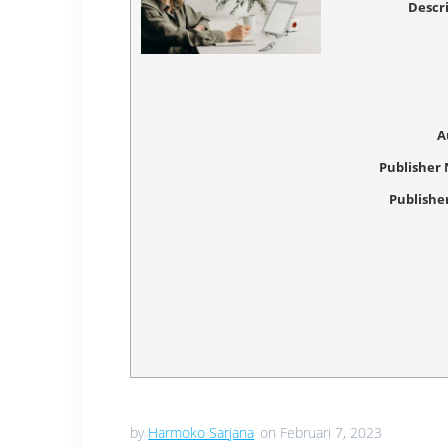
Descr
A
Publisher
Publishe
by
Harmoko Sarjana
on Februari 7, 2023