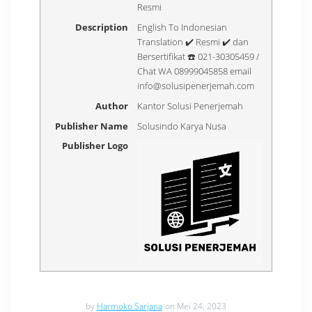
Resmi
Description
English To Indonesian
Translation ✔️ Resmi ✔️ dan
Bersertifikat ☎️ 021-30305459 /
Chat WA 08999045858 email
info@solusipenerjemah.com
Author
Kantor Solusi Penerjemah
Publisher Name
Solusindo Karya Nusa
Publisher Logo
by
Harmoko Sarjana
on Mei 24, 2023