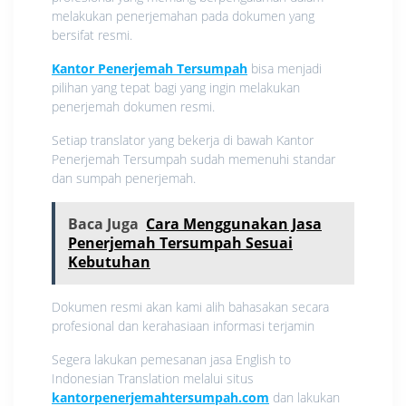
melakukan penerjemahan pada dokumen yang
bersifat resmi.
Kantor Penerjemah Tersumpah
bisa menjadi
pilihan yang tepat bagi yang ingin melakukan
penerjemah dokumen resmi.
Setiap translator yang bekerja di bawah Kantor
Penerjemah Tersumpah sudah memenuhi standar
dan sumpah penerjemah.
Baca Juga
Cara Menggunakan Jasa
Penerjemah Tersumpah Sesuai
Kebutuhan
Dokumen resmi akan kami alih bahasakan secara
profesional dan kerahasiaan informasi terjamin
Segera lakukan pemesanan jasa English to
Indonesian Translation melalui situs
kantorpenerjemahtersumpah.com
dan lakukan