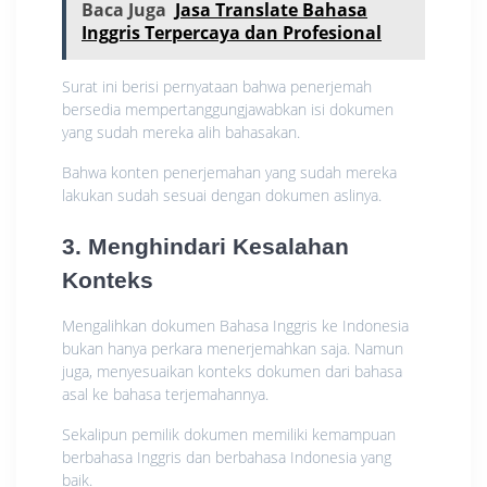
Baca Juga
Jasa Translate Bahasa
Inggris Terpercaya dan Profesional
Surat ini berisi pernyataan bahwa penerjemah
bersedia mempertanggungjawabkan isi dokumen
yang sudah mereka alih bahasakan.
Bahwa konten penerjemahan yang sudah mereka
lakukan sudah sesuai dengan dokumen aslinya.
3. Menghindari Kesalahan
Konteks
Mengalihkan dokumen Bahasa Inggris ke Indonesia
bukan hanya perkara menerjemahkan saja. Namun
juga, menyesuaikan konteks dokumen dari bahasa
asal ke bahasa terjemahannya.
Sekalipun pemilik dokumen memiliki kemampuan
berbahasa Inggris dan berbahasa Indonesia yang
baik.