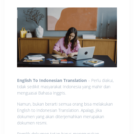
English To Indonesian Translation
– Perlu diakui,
tidak sedikit masyarakat Indonesia yang mahir dan
menguasai Bahasa Inggris.
Namun, bukan berarti semua orang bisa melakukan
English to Indonesian Translation. Apalagi, jika
dokumen yang akan diterjemahkan merupakan
dokumen resmi.
Pemilik dokumen tetap harus menggunakan