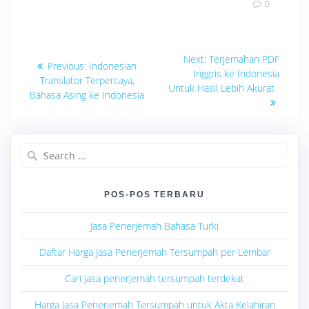
0
Navigasi
Next
Next:
Terjemahan PDF
Previous
Previous:
Indonesian
post:
pos
Inggris ke Indonesia
post:
Translator Terpercaya,
Untuk Hasil Lebih Akurat
Bahasa Asing ke Indonesia
Search
for:
POS-POS TERBARU
Jasa Penerjemah Bahasa Turki
Daftar Harga Jasa Penerjemah Tersumpah per Lembar
Cari jasa penerjemah tersumpah terdekat
Harga Jasa Penerjemah Tersumpah untuk Akta Kelahiran