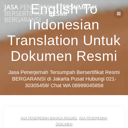
Skip
English To
JASA
PENERJEMAH
TERSUMPAH
to
BERSERTIFIKAT
RESMI
content
BERGARANSI
Indonesian
Translation Untuk
Dokumen Resmi
Jasa Penerjemah Tersumpah Bersertifikat Resmi
BERGARANSI di Jakarta Pusat Hubungi 021-
30305459/ Chat WA 08999045858
JASA PENERJEMAH BAHASA INGGRIS
,
JASA PENERJEMAH
DOKUMEN