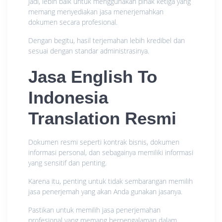
Jadi, lebih baik untuk menggunakan pihak ketiga yang
memang menyediakan jasa menerjemahkan
dokumen secara profesional.
Dengan begitu, hasil terjemahan lebih kredibel dan
sesuai dengan standar administrasinya.
Jasa
English To
Indonesia
Translation
Resmi
Dokumen resmi seperti kontrak bisnis, dokumen
informasi personal, dan sebagainya memiliki informasi
yang sensitif dan penting.
Karena itu, penting untuk tidak sembarangan memilih
jasa penerjemah yang akan Anda gunakan jasanya.
Pastikan untuk memilih jasa penerjemahan
profesional yang memang berpengalaman dalam