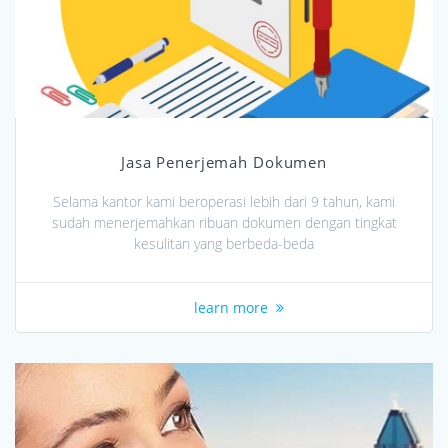
Jasa Penerjemah Dokumen
Selama kantor kami beroperasi lebih dari 9 tahun, kami
sudah menerjemahkan ribuan dokumen dengan tingkat
kesulitan yang berbeda-beda
learn more