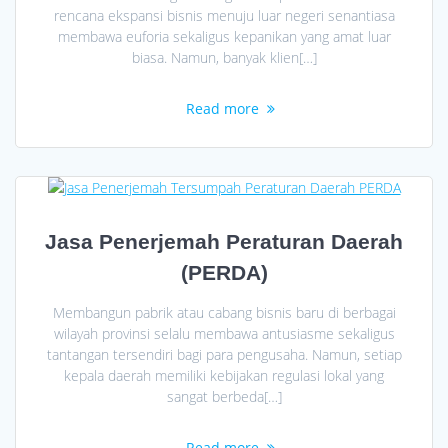
rencana ekspansi bisnis menuju luar negeri senantiasa
membawa euforia sekaligus kepanikan yang amat luar
biasa. Namun, banyak klien[…]
Read more
Jasa Penerjemah Peraturan Daerah
(PERDA)
Membangun pabrik atau cabang bisnis baru di berbagai
wilayah provinsi selalu membawa antusiasme sekaligus
tantangan tersendiri bagi para pengusaha. Namun, setiap
kepala daerah memiliki kebijakan regulasi lokal yang
sangat berbeda[…]
Read more