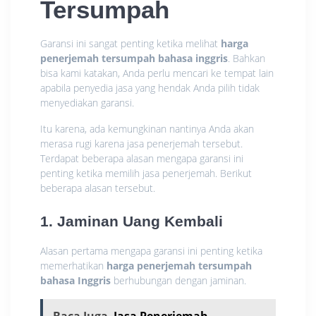
Tersumpah
Garansi ini sangat penting ketika melihat
harga
penerjemah tersumpah bahasa inggris
. Bahkan
bisa kami katakan, Anda perlu mencari ke tempat lain
apabila penyedia jasa yang hendak Anda pilih tidak
menyediakan garansi.
Itu karena, ada kemungkinan nantinya Anda akan
merasa rugi karena jasa penerjemah tersebut.
Terdapat beberapa alasan mengapa garansi ini
penting ketika memilih jasa penerjemah. Berikut
beberapa alasan tersebut.
1. Jaminan Uang Kembali
Alasan pertama mengapa garansi ini penting ketika
memerhatikan
harga penerjemah tersumpah
bahasa Inggris
berhubungan dengan jaminan.
Baca Juga
Jasa Penerjemah