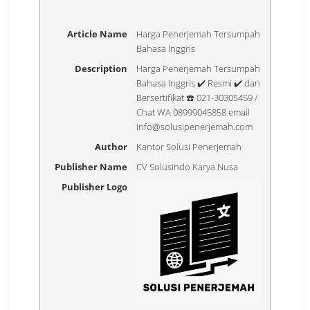
Article Name
Harga Penerjemah Tersumpah
Bahasa Inggris
Description
Harga Penerjemah Tersumpah
Bahasa Inggris ✔️ Resmi ✔️ dan
Bersertifikat ☎️ 021-30305459 /
Chat WA 08999045858 email
info@solusipenerjemah.com
Author
Kantor Solusi Penerjemah
Publisher Name
CV Solusindo Karya Nusa
Publisher Logo