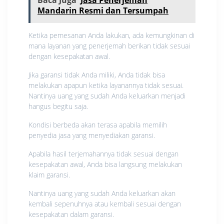
Mandarin Resmi dan Tersumpah
Ketika pemesanan Anda lakukan, ada kemungkinan di
mana layanan yang penerjemah berikan tidak sesuai
dengan kesepakatan awal.
Jika garansi tidak Anda miliki, Anda tidak bisa
melakukan apapun ketika layanannya tidak sesuai.
Nantinya uang yang sudah Anda keluarkan menjadi
hangus begitu saja.
Kondisi berbeda akan terasa apabila memilih
penyedia jasa yang menyediakan garansi.
Apabila hasil terjemahannya tidak sesuai dengan
kesepakatan awal, Anda bisa langsung melakukan
klaim garansi.
Nantinya uang yang sudah Anda keluarkan akan
kembali sepenuhnya atau kembali sesuai dengan
kesepakatan dalam garansi.