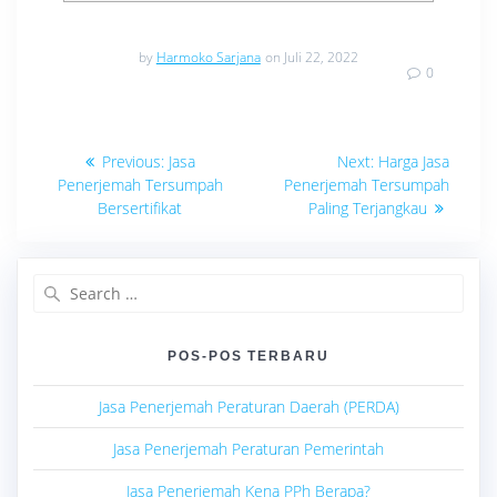
by
Harmoko Sarjana
on Juli 22, 2022
0
Navigasi
Previous
Next
Previous:
Jasa
Next:
Harga Jasa
post:
post:
pos
Penerjemah Tersumpah
Penerjemah Tersumpah
Bersertifikat
Paling Terjangkau
Search
for:
POS-POS TERBARU
Jasa Penerjemah Peraturan Daerah (PERDA)
Jasa Penerjemah Peraturan Pemerintah
Jasa Penerjemah Kena PPh Berapa?