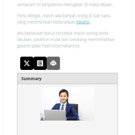
semacam ini berpotensi merugikan di masa depan.
Perlu diingat, masih ada banyak orang di luar sana
yang meremehkan keberadaan
garansi
.
Jika kebiasaan buruk tersebut masih sering Anda
lakukan, pastikan mulai dari sekarang memerhatikan
garansi pada hasil terjemahannya.
Summary