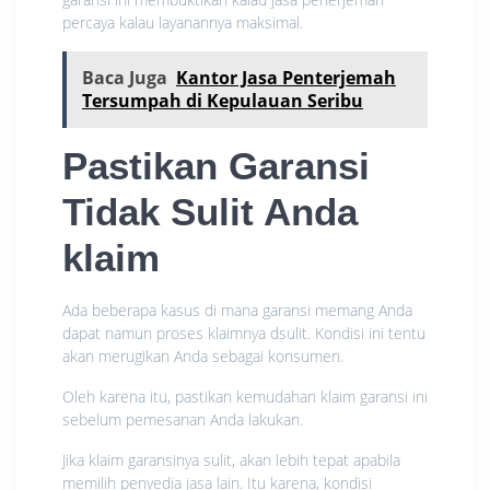
percaya kalau layanannya maksimal.
Baca Juga
Kantor Jasa Penterjemah
Tersumpah di Kepulauan Seribu
Pastikan Garansi
Tidak Sulit Anda
klaim
Ada beberapa kasus di mana garansi memang Anda
dapat namun proses klaimnya dsulit. Kondisi ini tentu
akan merugikan Anda sebagai konsumen.
Oleh karena itu, pastikan kemudahan klaim garansi ini
sebelum pemesanan Anda lakukan.
Jika klaim garansinya sulit, akan lebih tepat apabila
memilih penyedia jasa lain. Itu karena, kondisi