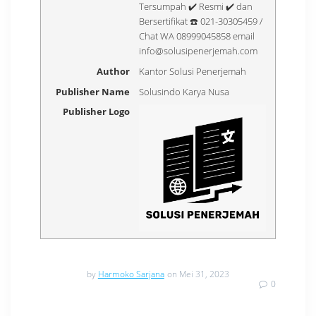
Tersumpah ✔️ Resmi ✔️ dan
Bersertifikat ☎️ 021-30305459 /
Chat WA 08999045858 email
info@solusipenerjemah.com
Author
Kantor Solusi Penerjemah
Publisher Name
Solusindo Karya Nusa
Publisher Logo
by
Harmoko Sarjana
on Mei 31, 2023
0