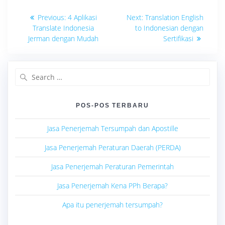
Navigasi
Previous
Next
Previous:
4 Aplikasi
Next:
Translation English
post:
post:
pos
Translate Indonesia
to Indonesian dengan
Jerman dengan Mudah
Sertifikasi
Search
for:
POS-POS TERBARU
Jasa Penerjemah Tersumpah dan Apostille
Jasa Penerjemah Peraturan Daerah (PERDA)
Jasa Penerjemah Peraturan Pemerintah
Jasa Penerjemah Kena PPh Berapa?
Apa itu penerjemah tersumpah?