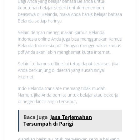
Bagi Anda yang belajar bahasa Belanda untuk
kebutuhan belajar seperti untuk menempuh
beasiswa di Belanda, maka Anda harus belajar bahasa
Belanda setiap harinya.
Selain dengan menggunakan kamus Belanda
Indonesia online Anda juga bisa menggunakan Kamus
Belanda-Indonesia pdf. Dengan menggunakan kamus
pdf Anda akan lebih menghemat kuota internet.
Selain itu kamus offline ini tetap dapat terakses jika
Anda berkunjung di daerah yang susah sinyal
internet.
Indo Belanda translate memang tidak mudah.
Namun, jika Anda berniat untuk belajar atau bekerja
di negeri kincir angin tersebut,
Baca Juga
Jasa Terjemahan
Tersumpah di Parigi
Alangkah baiknya untuk menyiapkan semua hal yang