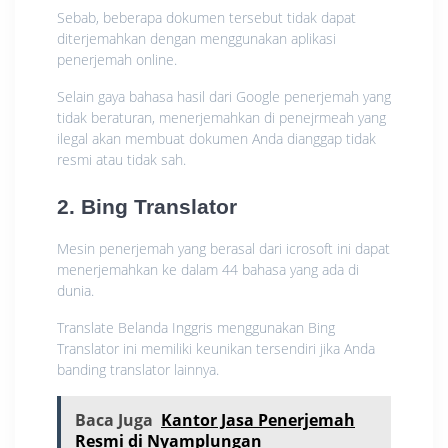
Sebab, beberapa dokumen tersebut tidak dapat
diterjemahkan dengan menggunakan aplikasi
penerjemah online.
Selain gaya bahasa hasil dari Google penerjemah yang
tidak beraturan, menerjemahkan di penejrmeah yang
ilegal akan membuat dokumen Anda dianggap tidak
resmi atau tidak sah.
2. Bing Translator
Mesin penerjemah yang berasal dari icrosoft ini dapat
menerjemahkan ke dalam 44 bahasa yang ada di
dunia.
Translate Belanda Inggris menggunakan Bing
Translator ini memiliki keunikan tersendiri jika Anda
banding translator lainnya.
Baca Juga
Kantor Jasa Penerjemah
Resmi di Nyamplungan