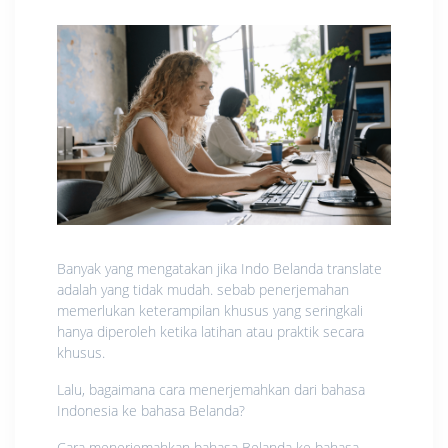
Banyak yang mengatakan jika Indo Belanda translate
adalah yang tidak mudah. sebab penerjemahan
memerlukan keterampilan khusus yang seringkali
hanya diperoleh ketika latihan atau praktik secara
khusus.
Lalu, bagaimana cara menerjemahkan dari bahasa
Indonesia ke bahasa Belanda?
Cara menerjemahkan bahasa Belanda ke bahasa