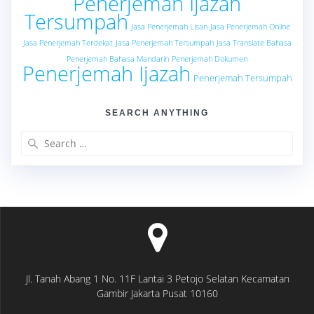
Penerjemah Ijazah
Tersumpah
Jasa Penerjemah Lisan
Jasa Penerjemah Online
Jasa Penerjemah Terdekat
Jasa Penerjemah Tersumpah
Jasa Translate Bahasa
Penerjemah Bahasa Mandarin
Penerjemah Dokumen
Penerjemah Ijazah
Penerjemah Tersumpah
SEARCH ANYTHING
Search
for:
Jl. Tanah Abang 1 No. 11F Lantai 3 Petojo Selatan Kecamatan
Gambir Jakarta Pusat 10160