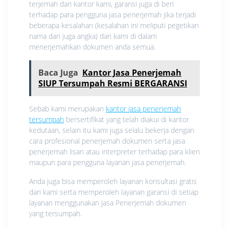
terjemah dari kantor kami, garansi juga di beri
terhadap para pengguna jasa penerjemah jika terjadi
beberapa kesalahan (kesalahan ini meliputi pegetikan
nama dan juga angka) dari kami di dalam
menerjemahkan dokumen anda semua.
Baca Juga
Kantor Jasa Penerjemah
SIUP Tersumpah Resmi BERGARANSI
Sebab kami merupakan
kantor jasa penerjemah
tersumpah
bersertifikat yang telah diakui di kantor
kedutaan, selain itu kami juga selalu bekerja dengan
cara profesional penerjemah dokumen serta jasa
penerjemah lisan atau interpreter terhadap para klien
maupun para pengguna layanan jasa penerjemah.
Anda juga bisa memperoleh layanan konsultasi gratis
dari kami serta memperoleh layanan garansi di setiap
layanan menggunakan jasa Penerjemah dokumen
yang tersumpah.