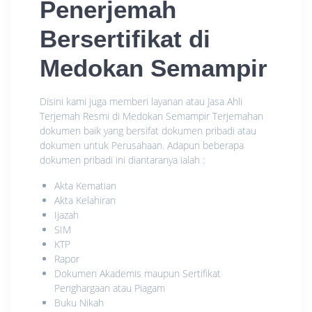
Penerjemah
Bersertifikat di
Medokan Semampir
Disini kami juga memberi layanan atau Jasa Ahli
Terjemah Resmi di Medokan Semampir Terjemahan
dokumen baik yang bersifat dokumen pribadi atau
dokumen untuk Perusahaan. Adapun beberapa
dokumen pribadi ini diantaranya ialah :
Akta Kematian
Akta Kelahiran
Ijazah
SIM
KTP
Rapor
Dokumen Akademis maupun Sertifikat
Penghargaan atau Piagam
Buku Nikah