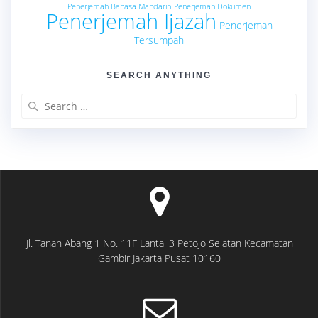
Penerjemah Bahasa Mandarin
Penerjemah Dokumen
Penerjemah Ijazah
Penerjemah
Tersumpah
SEARCH ANYTHING
Search
for:
Jl. Tanah Abang 1 No. 11F Lantai 3 Petojo Selatan Kecamatan
Gambir Jakarta Pusat 10160