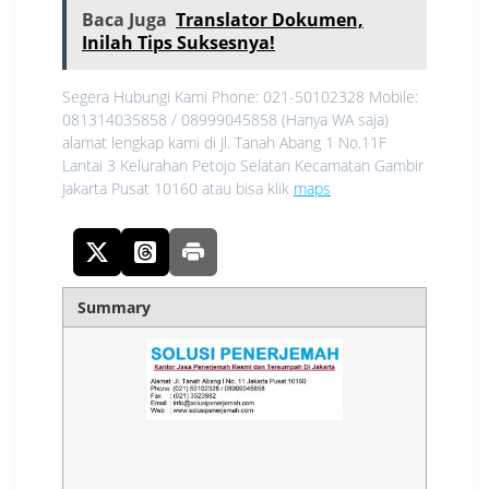
Baca Juga
Translator Dokumen,
Inilah Tips Suksesnya!
Segera Hubungi Kami Phone: 021-50102328 Mobile:
081314035858 / 08999045858 (Hanya WA saja)
alamat lengkap kami di Jl. Tanah Abang 1 No.11F
Lantai 3 Kelurahan Petojo Selatan Kecamatan Gambir
Jakarta Pusat 10160 atau bisa klik
maps
Summary