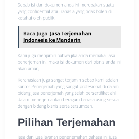
Sebab isi dari dokumen anda ini merupakan suatu
yang confidential atau rahasia yang tidak boleh di
ketahui oleh publik.
Baca Juga
Jasa Terjemahan
Indonesia ke Mandarin
Kami juga menjamin bahwa jika anda memakai jasa
penerjemah ini, maka isi dokumen dari bisnis anda ini
akan aman,
Kerahasiaan juga sangat terjamin sebab kami adalah
kantor Penerjemah yang sangat profesional di dalam
bidang jasa penerjemah yang telah bersertifikat ahli
dalam menerjemahkan beragam bahasa asing sesuai
dengan bidang bisnis serta tersumpah.
Pilihan Terjemahan
Jasa dan juga layanan penerjemahan bahasa ini juga