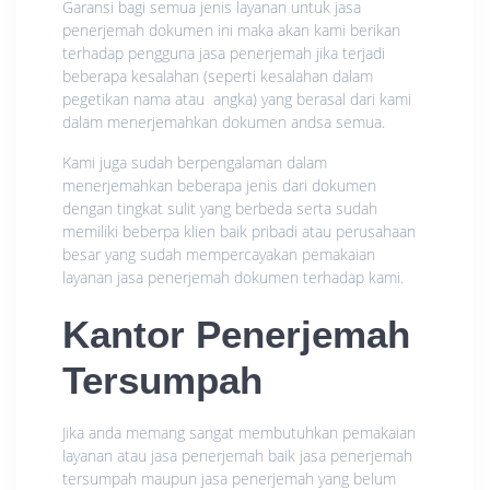
Garansi bagi semua jenis layanan untuk jasa
penerjemah dokumen ini maka akan kami berikan
terhadap pengguna jasa penerjemah jika terjadi
beberapa kesalahan (seperti kesalahan dalam
pegetikan nama atau angka) yang berasal dari kami
dalam menerjemahkan dokumen andsa semua.
Kami juga sudah berpengalaman dalam
menerjemahkan beberapa jenis dari dokumen
dengan tingkat sulit yang berbeda serta sudah
memiliki beberpa klien baik pribadi atau perusahaan
besar yang sudah mempercayakan pemakaian
layanan jasa penerjemah dokumen terhadap kami.
Kantor Penerjemah
Tersumpah
Jika anda memang sangat membutuhkan pemakaian
layanan atau jasa penerjemah baik jasa penerjemah
tersumpah maupun jasa penerjemah yang belum