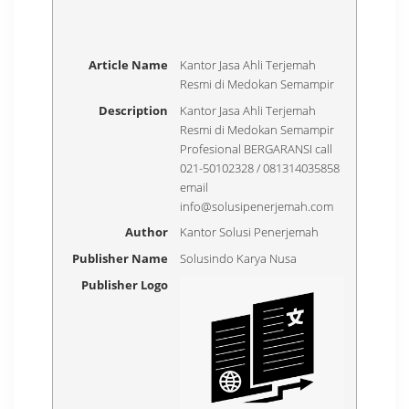
Article Name
Kantor Jasa Ahli Terjemah
Resmi di Medokan Semampir
Description
Kantor Jasa Ahli Terjemah
Resmi di Medokan Semampir
Profesional BERGARANSI call
021-50102328 / 081314035858
email
info@solusipenerjemah.com
Author
Kantor Solusi Penerjemah
Publisher Name
Solusindo Karya Nusa
Publisher Logo