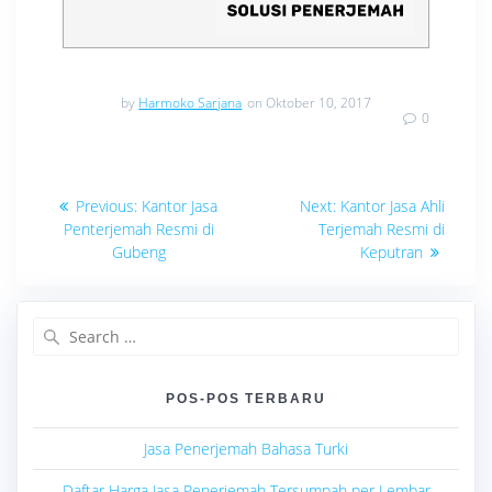
by
Harmoko Sarjana
on Oktober 10, 2017
0
Navigasi
Previous
Next
Previous:
Kantor Jasa
Next:
Kantor Jasa Ahli
post:
post:
pos
Penterjemah Resmi di
Terjemah Resmi di
Gubeng
Keputran
Search
for:
POS-POS TERBARU
Jasa Penerjemah Bahasa Turki
Daftar Harga Jasa Penerjemah Tersumpah per Lembar