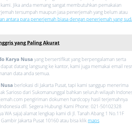
 kami. Jika anda memang sangat membutuhkan pemakaian
nerjemah tersumpah maupun jasa penerjemah yang belum atau
an antara para penerjemah biasa dengan penerjemah yang sud
ggris yang Paling Akurat
do Karya Nusa
yang bersertifikat yang berpengalaman serta
a dapat datang langsung ke kantor, kami juga memakai email res
amanan data anda semua.
a Nusa
berlokasi di Jakarta Pusat, tapi kami sanggup menerima
ak Sarioso dari Sukomanunggal bahkan seluruh wilayah Indone
erjemah.com pengiriman dokumen hardcopy hasil terjemahnya
 Indonesia dll. Segera Hubungi Kami Phone: 021-50102328
WA saja) alamat lengkap kami di Jl. Tanah Abang 1 No.11F
 Gambir Jakarta Pusat 10160 atau bisa klik
maps