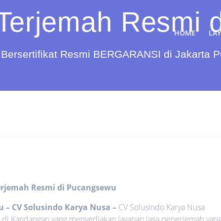
 Terjemah Resmi 
HOME
LA
Bersertifikat Resmi BERGARANSI di Jakarta 
Terjemah Resmi di Pucangsewu
u – CV Solusindo Karya Nusa
–
CV Solusindo Karya Nusa
i di Kandangan yang menyediakan layanan jasa penerjemah yan