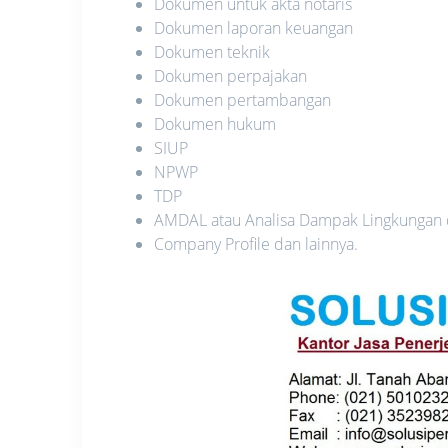
Dokumen untuk akta notaris
Dokumen laporan keuangan
Dokumen teknik
Dokumen perpajakan
Dokumen pertambangan
Dokumen hukum
SIUP
NPWP
TDP
AMDAL atau Analisa Dampak Lingkungan
Company Profile dan lainnya.