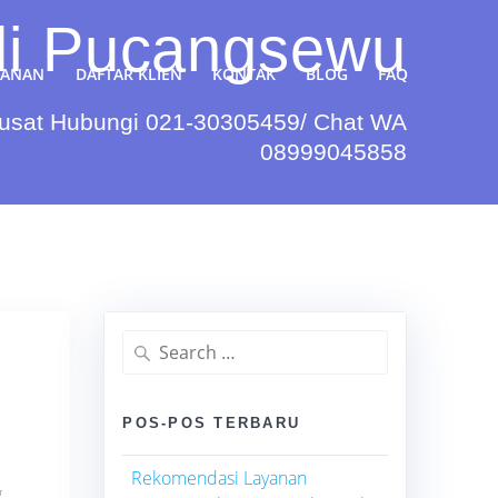
di Pucangsewu
YANAN
DAFTAR KLIEN
KONTAK
BLOG
FAQ
Pusat Hubungi 021-30305459/ Chat WA
08999045858
Search
for:
POS-POS TERBARU
Rekomendasi Layanan
g