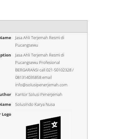
 Name
Jasa Ahli Terjemah Resmi di
Pucangsewu
iption
Jasa Ahli Terjemah Resmi di
Pucangsewu Profesional
BERGARANSI call 021-50102328 /
081314035858 email
info@solusipenerjemah.com
uthor
Kantor Solusi Penerjemah
 Name
Solusindo Karya Nusa
r Logo