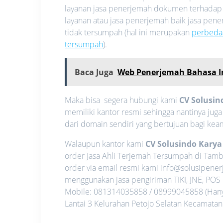
layanan jasa penerjemah dokumen terhadap
layanan atau jasa penerjemah baik jasa pe
tidak tersumpah (hal ini merupakan
perbeda
tersumpah
).
Baca Juga
Web Penerjemah Bahasa In
Maka bisa segera hubungi kami
CV Solusin
memiliki kantor resmi sehingga nantinya jug
dari domain sendiri yang bertujuan bagi ke
Walaupun kantor kami
CV Solusindo Kary
order Jasa Ahli Terjemah Tersumpah di Tamb
order via email resmi kami info@solusipen
menggunakan jasa pengiriman TIKI, JNE, POS
Mobile: 081314035858 / 08999045858 (Hanya 
Lantai 3 Kelurahan Petojo Selatan Kecamatan