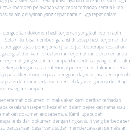
agi para klien kami. Selanjutnya layanan dari kantor kami juga
a untuk memberi pelayanan yang cepat terhadap semua klien
h pas, selain pelayanan yang cepat namun juga tepat dalam
h, pengeditan dokumen hasil terjemah yang jauh lebih rapih
 Selain itu, bisa memberi garansi di setiap hasil terjemah dari
ara pengguna jasa penerjemah jika terjadi beberapa kesalahan
 juga angka) dari kami di dalam menerjemahkan dokumen anda
nerjemah yang sudah tersumpah bersertifikat yang telah diaku
lalu bekerja dengan cara profesional penerjemah dokumen serta
hadap para klien maupun para pengguna layanan jasa penerjemah
i gratis dari kami serta memperoleh layanan garansi di setiap
umen yang tersumpah.
a penerjemah dokumen ini maka akan kami berikan terhadap
rapa kesalahan (seperti kesalahan dalam pegetikan nama atau
rjemahkan dokumen andsa semua. Kami juga sudah
a jenis dari dokumen dengan tingkat sulit yang berbeda ser
 atau perusahaan besar yang sudah mempercayakan pemakaian