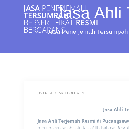
Skip
JASA
PENERJEMAH
Jasa Ahli
to
TERSUMPAH
content
BERSERTIFIKAT
RESMI
BERGARANSI
Jasa Penerjemah Tersumpah 
JASA PENERJEMAH DOKUMEN
Jasa Ahli 
Jasa Ahli Terjemah Resmi di Pucangsew
merupakan salah satu Jasa Alih Bahasa Resm