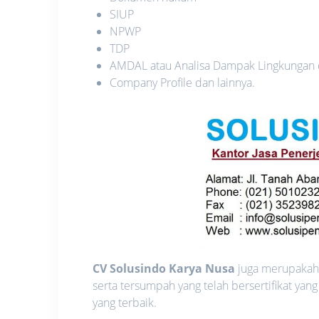
SIUP
NPWP
TDP
AMDAL atau Analisa Dampak Lingkungan
Company Profile dan lainnya.
CV Solusindo Karya Nusa
juga merupakah 
serta tersumpah yang telah bersertifikat y
yang terbaik.