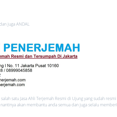
 dan juga ANDAL
salah satu Jasa Ahli Terjemah Resmi di Ujung yang sudah resmi
ang nantinya akan membantu anda semua dan juga selalu member