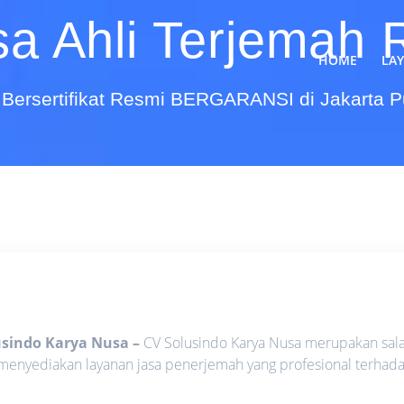
sa Ahli Terjemah 
HOME
LA
Bersertifikat Resmi BERGARANSI di Jakarta 
lusindo Karya Nusa
–
CV Solusindo Karya Nusa merupakan sal
g menyediakan layanan jasa penerjemah yang profesional terhad