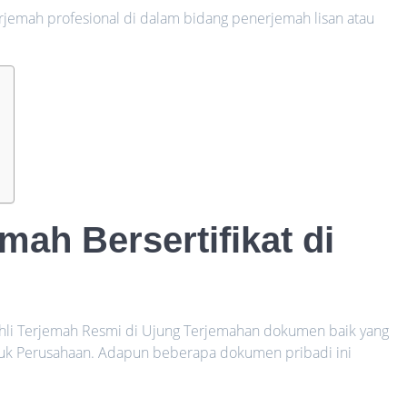
rjemah profesional di dalam bidang penerjemah lisan atau
ah Bersertifikat di
 Ahli Terjemah Resmi di Ujung Terjemahan dokumen baik yang
uk Perusahaan. Adapun beberapa dokumen pribadi ini