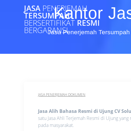
Skip
JASA
PENERJEMAH
Kantor Ja
to
TERSUMPAH
content
BERSERTIFIKAT
RESMI
BERGARANSI
Jasa Penerjemah Tersumpah 
JASA PENERJEMAH DOKUMEN
Jasa Alih Bahasa Resmi di Ujung CV So
satu Jasa Ahli Terjemah Resmi di Ujung yan
pada masyarakat.