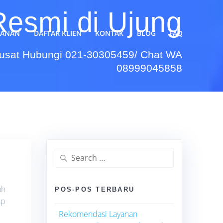
Resmi di Ujung
YANAN
DAFTAR KLIEN
KONTAK
BLOG
FAQ
Pusat Hubungi 021-30305459/ Chat WA
08999045858
Search
for:
ah
POS-POS TERBARU
ap
Rekomendasi Layanan