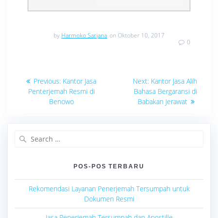
by
Harmoko Sarjana
on Oktober 10, 2017
0
Navigasi
Previous
Next
Previous:
Kantor Jasa
Next:
Kantor Jasa Alih
post:
post:
pos
Penterjemah Resmi di
Bahasa Bergaransi di
Benowo
Babakan Jerawat
Search
for:
POS-POS TERBARU
Rekomendasi Layanan Penerjemah Tersumpah untuk
Dokumen Resmi
Jasa Penerjemah Tersumpah dan Apostille