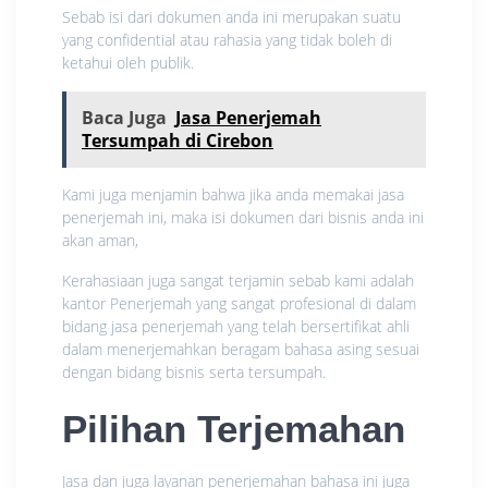
Sebab isi dari dokumen anda ini merupakan suatu
yang confidential atau rahasia yang tidak boleh di
ketahui oleh publik.
Baca Juga
Jasa Penerjemah
Tersumpah di Cirebon
Kami juga menjamin bahwa jika anda memakai jasa
penerjemah ini, maka isi dokumen dari bisnis anda ini
akan aman,
Kerahasiaan juga sangat terjamin sebab kami adalah
kantor Penerjemah yang sangat profesional di dalam
bidang jasa penerjemah yang telah bersertifikat ahli
dalam menerjemahkan beragam bahasa asing sesuai
dengan bidang bisnis serta tersumpah.
Pilihan Terjemahan
Jasa dan juga layanan penerjemahan bahasa ini juga