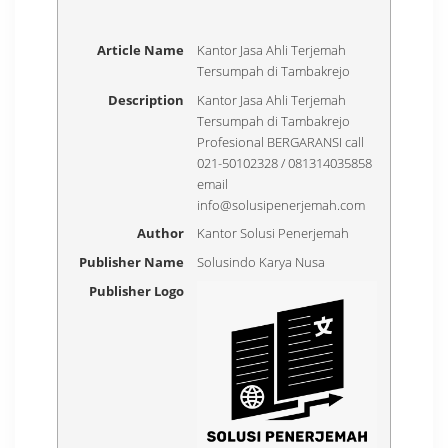
Article Name
Kantor Jasa Ahli Terjemah
Tersumpah di Tambakrejo
Description
Kantor Jasa Ahli Terjemah
Tersumpah di Tambakrejo
Profesional BERGARANSI call
021-50102328 / 081314035858
email
info@solusipenerjemah.com
Author
Kantor Solusi Penerjemah
Publisher Name
Solusindo Karya Nusa
Publisher Logo