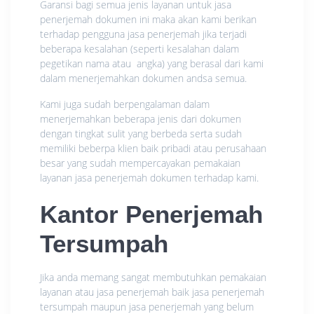
Garansi bagi semua jenis layanan untuk jasa
penerjemah dokumen ini maka akan kami berikan
terhadap pengguna jasa penerjemah jika terjadi
beberapa kesalahan (seperti kesalahan dalam
pegetikan nama atau angka) yang berasal dari kami
dalam menerjemahkan dokumen andsa semua.
Kami juga sudah berpengalaman dalam
menerjemahkan beberapa jenis dari dokumen
dengan tingkat sulit yang berbeda serta sudah
memiliki beberpa klien baik pribadi atau perusahaan
besar yang sudah mempercayakan pemakaian
layanan jasa penerjemah dokumen terhadap kami.
Kantor Penerjemah
Tersumpah
Jika anda memang sangat membutuhkan pemakaian
layanan atau jasa penerjemah baik jasa penerjemah
tersumpah maupun jasa penerjemah yang belum