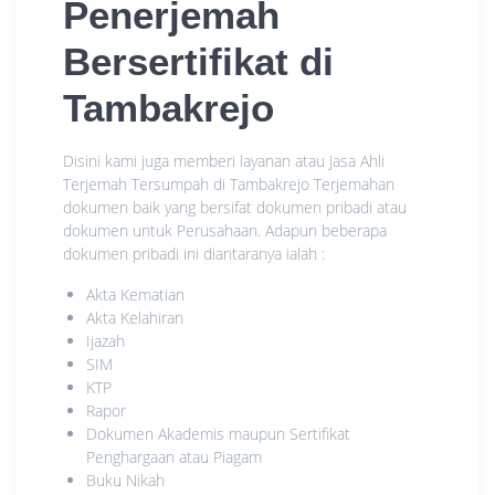
Penerjemah
Bersertifikat di
Tambakrejo
Disini kami juga memberi layanan atau Jasa Ahli
Terjemah Tersumpah di Tambakrejo Terjemahan
dokumen baik yang bersifat dokumen pribadi atau
dokumen untuk Perusahaan. Adapun beberapa
dokumen pribadi ini diantaranya ialah :
Akta Kematian
Akta Kelahiran
Ijazah
SIM
KTP
Rapor
Dokumen Akademis maupun Sertifikat
Penghargaan atau Piagam
Buku Nikah