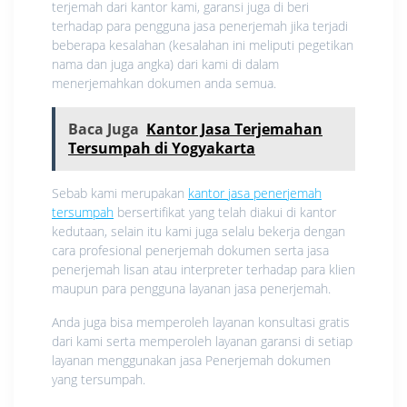
terjemah dari kantor kami, garansi juga di beri
terhadap para pengguna jasa penerjemah jika terjadi
beberapa kesalahan (kesalahan ini meliputi pegetikan
nama dan juga angka) dari kami di dalam
menerjemahkan dokumen anda semua.
Baca Juga
Kantor Jasa Terjemahan
Tersumpah di Yogyakarta
Sebab kami merupakan
kantor jasa penerjemah
tersumpah
bersertifikat yang telah diakui di kantor
kedutaan, selain itu kami juga selalu bekerja dengan
cara profesional penerjemah dokumen serta jasa
penerjemah lisan atau interpreter terhadap para klien
maupun para pengguna layanan jasa penerjemah.
Anda juga bisa memperoleh layanan konsultasi gratis
dari kami serta memperoleh layanan garansi di setiap
layanan menggunakan jasa Penerjemah dokumen
yang tersumpah.