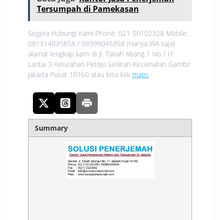
Tersumpah di Pamekasan
Segera Hubungi Kami Phone: 021-50102328 Mobile:
081314035858 / 08999045858 (Hanya WA saja)
alamat lengkap kami di Jl. Tanah Abang 1 No.11F
Lantai 3 Kelurahan Petojo Selatan Kecamatan Gambir
Jakarta Pusat 10160 atau bisa klik
maps
Summary