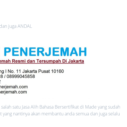
 dan juga ANDAL
alah satu Jasa Alih Bahasa Bersertifikat di Made yang sudah
kat yang nantinya akan membantu anda semua dan juga selalu