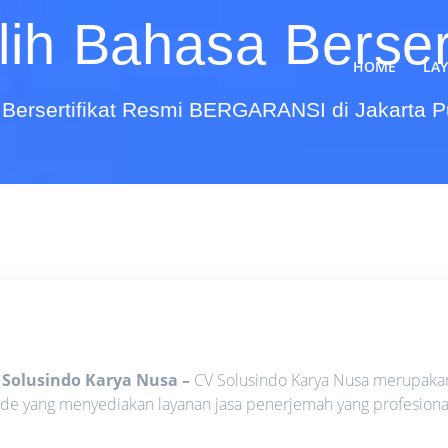
lih Bahasa Bersert
HOME
LA
Bersertifikat Resmi BERGARANSI di Jakarta 
 Solusindo Karya Nusa
–
CV Solusindo Karya Nusa merupaka
 Made yang menyediakan layanan jasa penerjemah yang profesiona