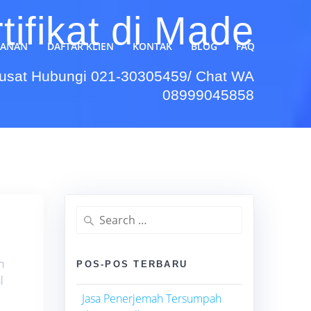
ifikat di Made
YANAN
DAFTAR KLIEN
KONTAK
BLOG
FAQ
Pusat Hubungi 021-30305459/ Chat WA
08999045858
Search
for:
n
POS-POS TERBARU
l
Jasa Penerjemah Tersumpah