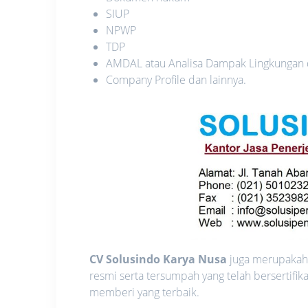
SIUP
NPWP
TDP
AMDAL atau Analisa Dampak Lingkungan
Company Profile dan lainnya.
CV Solusindo Karya Nusa
juga merupakah s
resmi serta tersumpah yang telah bersertifi
memberi yang terbaik.