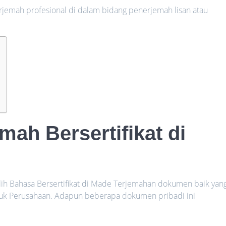
rjemah profesional di dalam bidang penerjemah lisan atau
ah Bersertifikat di
Alih Bahasa Bersertifikat di Made Terjemahan dokumen baik yan
uk Perusahaan. Adapun beberapa dokumen pribadi ini