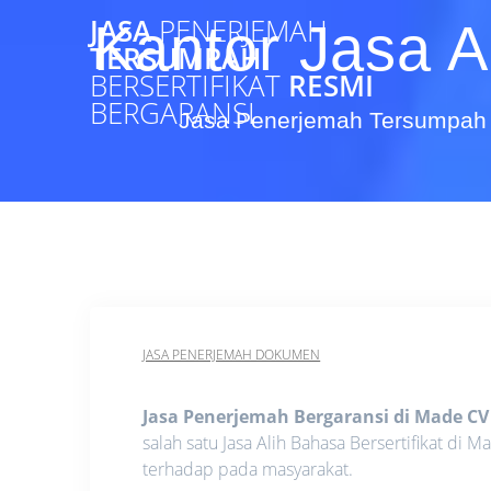
Skip
JASA
PENERJEMAH
Kantor Jasa A
to
TERSUMPAH
content
BERSERTIFIKAT
RESMI
BERGARANSI
Jasa Penerjemah Tersumpah 
JASA PENERJEMAH DOKUMEN
Jasa Penerjemah Bergaransi di Made CV
salah satu Jasa Alih Bahasa Bersertifikat di
terhadap pada masyarakat.