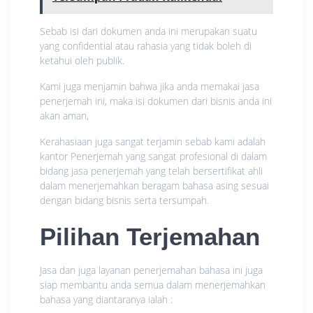
Sebab isi dari dokumen anda ini merupakan suatu
yang confidential atau rahasia yang tidak boleh di
ketahui oleh publik.
Kami juga menjamin bahwa jika anda memakai jasa
penerjemah ini, maka isi dokumen dari bisnis anda ini
akan aman,
Kerahasiaan juga sangat terjamin sebab kami adalah
kantor Penerjemah yang sangat profesional di dalam
bidang jasa penerjemah yang telah bersertifikat ahli
dalam menerjemahkan beragam bahasa asing sesuai
dengan bidang bisnis serta tersumpah.
Pilihan Terjemahan
Jasa dan juga layanan penerjemahan bahasa ini juga
siap membantu anda semua dalam menerjemahkan
bahasa yang diantaranya ialah :