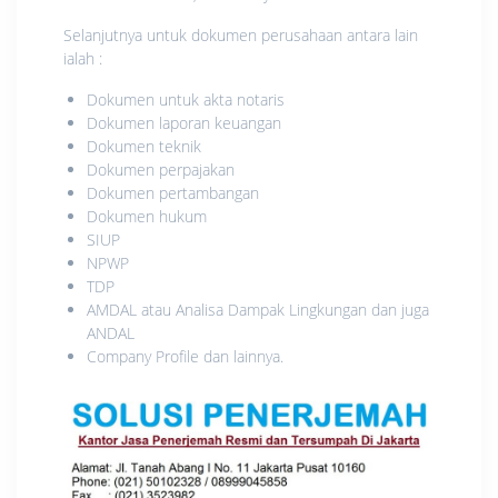
Selanjutnya untuk dokumen perusahaan antara lain
ialah :
Dokumen untuk akta notaris
Dokumen laporan keuangan
Dokumen teknik
Dokumen perpajakan
Dokumen pertambangan
Dokumen hukum
SIUP
NPWP
TDP
AMDAL atau Analisa Dampak Lingkungan dan juga
ANDAL
Company Profile dan lainnya.