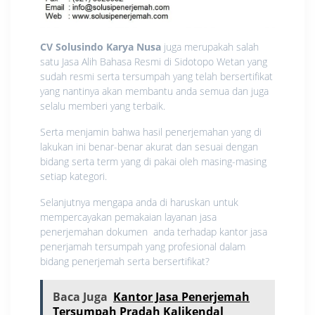
CV Solusindo Karya Nusa
juga merupakah salah
satu Jasa Alih Bahasa Resmi di Sidotopo Wetan yang
sudah resmi serta tersumpah yang telah bersertifikat
yang nantinya akan membantu anda semua dan juga
selalu memberi yang terbaik.
Serta menjamin bahwa hasil penerjemahan yang di
lakukan ini benar-benar akurat dan sesuai dengan
bidang serta term yang di pakai oleh masing-masing
setiap kategori.
Selanjutnya mengapa anda di haruskan untuk
mempercayakan pemakaian layanan jasa
penerjemahan dokumen anda terhadap kantor jasa
penerjamah tersumpah yang profesional dalam
bidang penerjemah serta bersertifikat?
Baca Juga
Kantor Jasa Penerjemah
Tersumpah Pradah Kalikendal