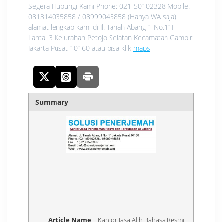
Segera Hubungi Kami Phone: 021-50102328 Mobile:
081314035858 / 08999045858 (Hanya WA saja)
alamat lengkap kami di Jl. Tanah Abang 1 No.11F
Lantai 3 Kelurahan Petojo Selatan Kecamatan Gambir
Jakarta Pusat 10160 atau bisa klik
maps
Summary
Article Name
Kantor Jasa Alih Bahasa Resmi