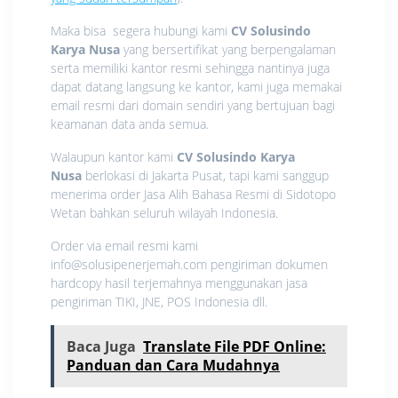
Maka bisa segera hubungi kami
CV Solusindo
Karya Nusa
yang bersertifikat yang berpengalaman
serta memiliki kantor resmi sehingga nantinya juga
dapat datang langsung ke kantor, kami juga memakai
email resmi dari domain sendiri yang bertujuan bagi
keamanan data anda semua.
Walaupun kantor kami
CV Solusindo Karya
Nusa
berlokasi di Jakarta Pusat, tapi kami sanggup
menerima order Jasa Alih Bahasa Resmi di Sidotopo
Wetan bahkan seluruh wilayah Indonesia.
Order via email resmi kami
info@solusipenerjemah.com pengiriman dokumen
hardcopy hasil terjemahnya menggunakan jasa
pengiriman TIKI, JNE, POS Indonesia dll.
Baca Juga
Translate File PDF Online:
Panduan dan Cara Mudahnya