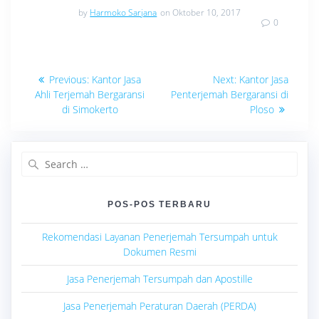
by
Harmoko Sarjana
on Oktober 10, 2017
0
Navigasi
Previous
Next
Previous:
Kantor Jasa
Next:
Kantor Jasa
post:
post:
pos
Ahli Terjemah Bergaransi
Penterjemah Bergaransi di
di Simokerto
Ploso
Search
for:
POS-POS TERBARU
Rekomendasi Layanan Penerjemah Tersumpah untuk
Dokumen Resmi
Jasa Penerjemah Tersumpah dan Apostille
Jasa Penerjemah Peraturan Daerah (PERDA)