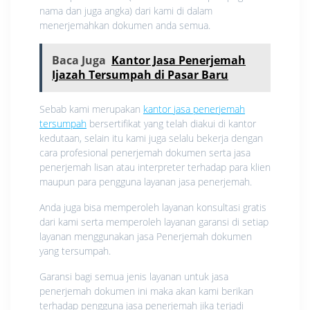
nama dan juga angka) dari kami di dalam
menerjemahkan dokumen anda semua.
Baca Juga
Kantor Jasa Penerjemah
Ijazah Tersumpah di Pasar Baru
Sebab kami merupakan
kantor jasa penerjemah
tersumpah
bersertifikat yang telah diakui di kantor
kedutaan, selain itu kami juga selalu bekerja dengan
cara profesional penerjemah dokumen serta jasa
penerjemah lisan atau interpreter terhadap para klien
maupun para pengguna layanan jasa penerjemah.
Anda juga bisa memperoleh layanan konsultasi gratis
dari kami serta memperoleh layanan garansi di setiap
layanan menggunakan jasa Penerjemah dokumen
yang tersumpah.
Garansi bagi semua jenis layanan untuk jasa
penerjemah dokumen ini maka akan kami berikan
terhadap pengguna jasa penerjemah jika terjadi