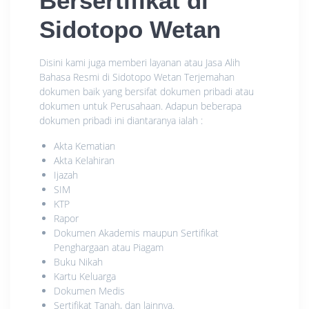
Bersertifikat di
Sidotopo Wetan
Disini kami juga memberi layanan atau Jasa Alih
Bahasa Resmi di Sidotopo Wetan Terjemahan
dokumen baik yang bersifat dokumen pribadi atau
dokumen untuk Perusahaan. Adapun beberapa
dokumen pribadi ini diantaranya ialah :
Akta Kematian
Akta Kelahiran
Ijazah
SIM
KTP
Rapor
Dokumen Akademis maupun Sertifikat
Penghargaan atau Piagam
Buku Nikah
Kartu Keluarga
Dokumen Medis
Sertifikat Tanah, dan lainnya.