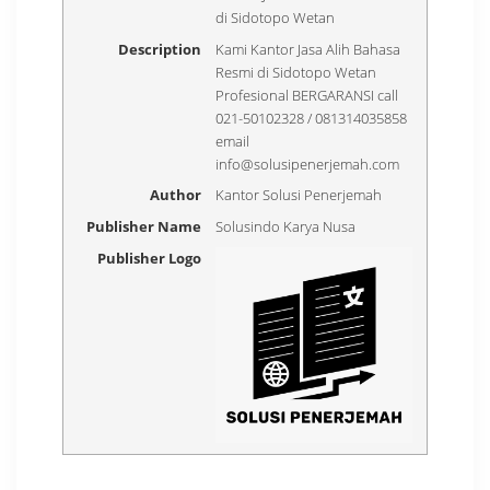
di Sidotopo Wetan
Description
Kami Kantor Jasa Alih Bahasa
Resmi di Sidotopo Wetan
Profesional BERGARANSI call
021-50102328 / 081314035858
email
info@solusipenerjemah.com
Author
Kantor Solusi Penerjemah
Publisher Name
Solusindo Karya Nusa
Publisher Logo