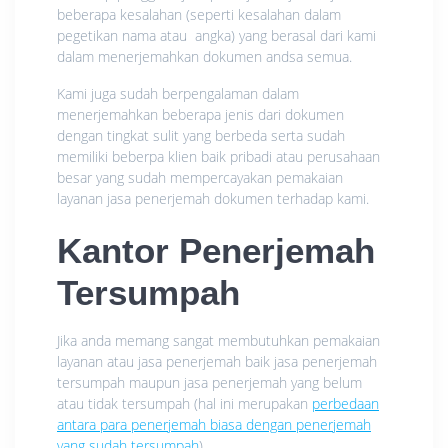
beberapa kesalahan (seperti kesalahan dalam
pegetikan nama atau angka) yang berasal dari kami
dalam menerjemahkan dokumen andsa semua.
Kami juga sudah berpengalaman dalam
menerjemahkan beberapa jenis dari dokumen
dengan tingkat sulit yang berbeda serta sudah
memiliki beberpa klien baik pribadi atau perusahaan
besar yang sudah mempercayakan pemakaian
layanan jasa penerjemah dokumen terhadap kami.
Kantor Penerjemah
Tersumpah
Jika anda memang sangat membutuhkan pemakaian
layanan atau jasa penerjemah baik jasa penerjemah
tersumpah maupun jasa penerjemah yang belum
atau tidak tersumpah (hal ini merupakan
perbedaan
antara para penerjemah biasa dengan penerjemah
yang sudah tersumpah
).