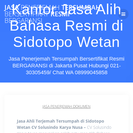
Skip
Kantor Jasa Alih
JASA
PENERJEMAH
TERSUMPAH
to
BERSERTIFIKAT
RESMI
content
BERGARANSI
Bahasa Resmi di
Sidotopo Wetan
Jasa Penerjemah Tersumpah Bersertifikat Resmi
BERGARANSI di Jakarta Pusat Hubungi 021-
30305459/ Chat WA 08999045858
JASA PENERJEMAH DOKUMEN
Jasa Ahli Terjemah Tersumpah di Sidotopo
Wetan CV Solusindo Karya Nusa
–
CV Solusindo