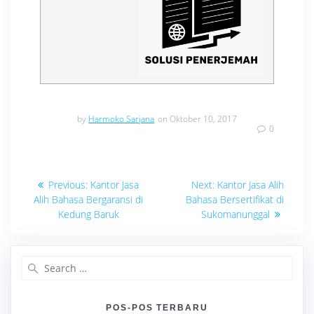
by
Harmoko Sarjana
on Oktober 10, 2017
0
Navigasi
Previous
Next
Previous:
Kantor Jasa
Next:
Kantor Jasa Alih
post:
post:
pos
Alih Bahasa Bergaransi di
Bahasa Bersertifikat di
Kedung Baruk
Sukomanunggal
Search
for:
POS-POS TERBARU