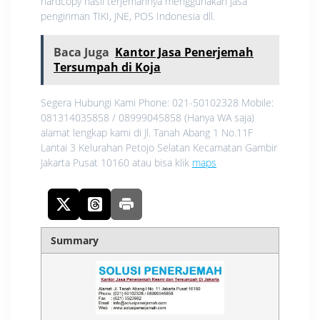
hardcopy hasil terjemahnya menggunakan jasa
pengiriman TIKI, JNE, POS Indonesia dll.
Baca Juga
Kantor Jasa Penerjemah
Tersumpah di Koja
Segera Hubungi Kami Phone: 021-50102328 Mobile:
081314035858 / 08999045858 (Hanya WA saja)
alamat lengkap kami di Jl. Tanah Abang 1 No.11F
Lantai 3 Kelurahan Petojo Selatan Kecamatan Gambir
Jakarta Pusat 10160 atau bisa klik
maps
Summary