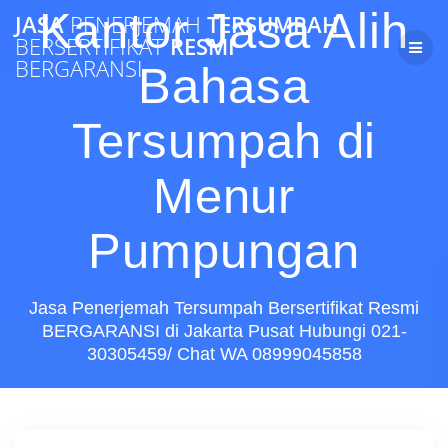
Skip
Kantor Jasa Alih
JASA
PENERJEMAH
TERSUMPAH
to
BERSERTIFIKAT
RESMI
content
BERGARANSI
Bahasa
Tersumpah di
Menur
Pumpungan
Jasa Penerjemah Tersumpah Bersertifikat Resmi
BERGARANSI di Jakarta Pusat Hubungi 021-
30305459/ Chat WA 08999045858