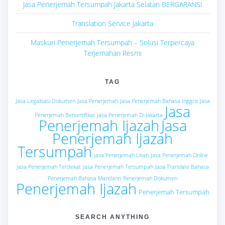
Jasa Penerjemah Tersumpah Jakarta Selatan BERGARANSI
Translation Service Jakarta
Maskuri Penerjemah Tersumpah – Solusi Terpercaya
Terjemahan Resmi
TAG
Jasa Legalisasi Dokumen
Jasa Penerjemah
Jasa Penerjemah Bahasa Inggris
Jasa
Jasa
Penerjemah Bersertifikat
Jasa Penerjemah Di Jakarta
Penerjemah Ijazah
Jasa
Penerjemah Ijazah
Tersumpah
Jasa Penerjemah Lisan
Jasa Penerjemah Online
Jasa Penerjemah Terdekat
Jasa Penerjemah Tersumpah
Jasa Translate Bahasa
Penerjemah Bahasa Mandarin
Penerjemah Dokumen
Penerjemah Ijazah
Penerjemah Tersumpah
SEARCH ANYTHING