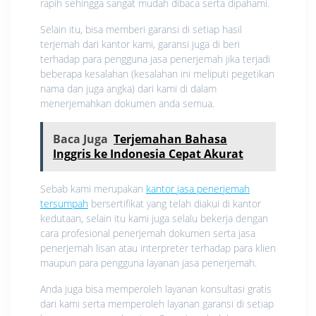
rapih sehingga sangat mudah dibaca serta dipahami.
Selain itu, bisa memberi garansi di setiap hasil
terjemah dari kantor kami, garansi juga di beri
terhadap para pengguna jasa penerjemah jika terjadi
beberapa kesalahan (kesalahan ini meliputi pegetikan
nama dan juga angka) dari kami di dalam
menerjemahkan dokumen anda semua.
Baca Juga
Terjemahan Bahasa
Inggris ke Indonesia Cepat Akurat
Sebab kami merupakan
kantor jasa penerjemah
tersumpah
bersertifikat yang telah diakui di kantor
kedutaan, selain itu kami juga selalu bekerja dengan
cara profesional penerjemah dokumen serta jasa
penerjemah lisan atau interpreter terhadap para klien
maupun para pengguna layanan jasa penerjemah.
Anda juga bisa memperoleh layanan konsultasi gratis
dari kami serta memperoleh layanan garansi di setiap