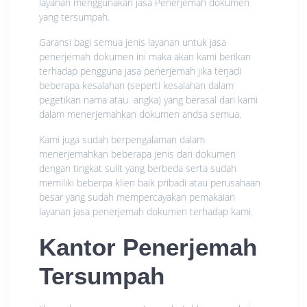
layanan menggunakan jasa Penerjemah dokumen
yang tersumpah.
Garansi bagi semua jenis layanan untuk jasa
penerjemah dokumen ini maka akan kami berikan
terhadap pengguna jasa penerjemah jika terjadi
beberapa kesalahan (seperti kesalahan dalam
pegetikan nama atau angka) yang berasal dari kami
dalam menerjemahkan dokumen andsa semua.
Kami juga sudah berpengalaman dalam
menerjemahkan beberapa jenis dari dokumen
dengan tingkat sulit yang berbeda serta sudah
memiliki beberpa klien baik pribadi atau perusahaan
besar yang sudah mempercayakan pemakaian
layanan jasa penerjemah dokumen terhadap kami.
Kantor Penerjemah
Tersumpah