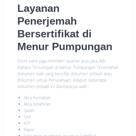
Layanan
Penerjemah
Bersertifikat di
Menur Pumpungan
Disini kami juga memberi layanan atau Jasa Alih
Bahasa Tersumpah di Menur Pumpungan Terjemahan
dokumen baik yang bersifat dokumen pribadi atau
dokumen untuk Perusahaan. Adapun beberapa
dokumen pribadi ini diantaranya ialah :
Akta Kematian
Akta Kelahiran
Ijazah
SIM
KTP
Rapor
Dokumen Akademis maupun Sertifikat