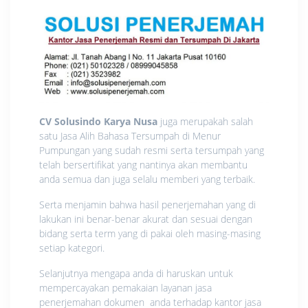
CV Solusindo Karya Nusa
juga merupakah salah
satu Jasa Alih Bahasa Tersumpah di Menur
Pumpungan yang sudah resmi serta tersumpah yang
telah bersertifikat yang nantinya akan membantu
anda semua dan juga selalu memberi yang terbaik.
Serta menjamin bahwa hasil penerjemahan yang di
lakukan ini benar-benar akurat dan sesuai dengan
bidang serta term yang di pakai oleh masing-masing
setiap kategori.
Selanjutnya mengapa anda di haruskan untuk
mempercayakan pemakaian layanan jasa
penerjemahan dokumen anda terhadap kantor jasa