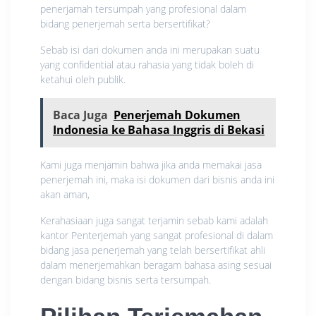
penerjamah tersumpah yang profesional dalam
bidang penerjemah serta bersertifikat?
Sebab isi dari dokumen anda ini merupakan suatu
yang confidential atau rahasia yang tidak boleh di
ketahui oleh publik.
Baca Juga
Penerjemah Dokumen
Indonesia ke Bahasa Inggris di Bekasi
Kami juga menjamin bahwa jika anda memakai jasa
penerjemah ini, maka isi dokumen dari bisnis anda ini
akan aman,
Kerahasiaan juga sangat terjamin sebab kami adalah
kantor Penterjemah yang sangat profesional di dalam
bidang jasa penerjemah yang telah bersertifikat ahli
dalam menerjemahkan beragam bahasa asing sesuai
dengan bidang bisnis serta tersumpah.