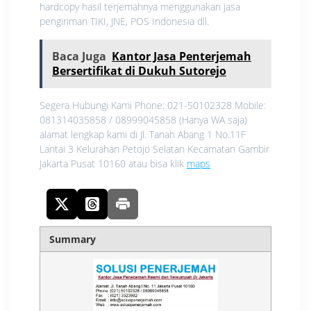
hardcopy hasil terjemahnya menggunakan jasa
pengiriman TIKI, JNE, POS Indonesia dll.
Baca Juga
Kantor Jasa Penterjemah
Bersertifikat di Dukuh Sutorejo
Segera Hubungi Kami Phone: 021-50102328 Mobile:
081314035858 / 08999045858 (Hanya WA saja)
alamat lengkap kami di Jl. Tanah Abang 1 No.11F
Lantai 3 Kelurahan Petojo Selatan Kecamatan Gambir
Jakarta Pusat 10160 atau bisa klik
maps
Summary