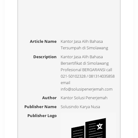
Article Name
Kantor Jasa Alih Bahasa
Tersumpah di Simolawang
Description
Kantor Jasa Alih Bahasa
Bersertifikat di Simolawang
Profesional BERGARANSI call
021-50102328 / 081314035858
email
info@solusipenerjemah.com
Author
Kantor Solusi Penerjemah
Publisher Name
Solusindo Karya Nusa
Publisher Logo