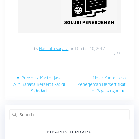
by
Harmoko Sarjana
on Oktober 10, 2017
0
Navigasi
Previous
Next
Previous:
Kantor Jasa
Next:
Kantor Jasa
post:
post:
pos
Alih Bahasa Bersertifikat di
Penerjemah Bersertifikat
Sidodadi
di Pagesangan
Search
for:
POS-POS TERBARU