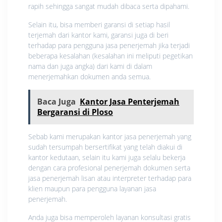
rapih sehingga sangat mudah dibaca serta dipahami.
Selain itu, bisa memberi garansi di setiap hasil
terjemah dari kantor kami, garansi juga di beri
terhadap para pengguna jasa penerjemah jika terjadi
beberapa kesalahan (kesalahan ini meliputi pegetikan
nama dan juga angka) dari kami di dalam
menerjemahkan dokumen anda semua.
Baca Juga
Kantor Jasa Penterjemah
Bergaransi di Ploso
Sebab kami merupakan kantor jasa penerjemah yang
sudah tersumpah bersertifikat yang telah diakui di
kantor kedutaan, selain itu kami juga selalu bekerja
dengan cara profesional penerjemah dokumen serta
jasa penerjemah lisan atau interpreter terhadap para
klien maupun para pengguna layanan jasa
penerjemah.
Anda juga bisa memperoleh layanan konsultasi gratis