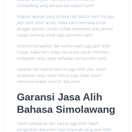
Simowalang yang berasal dari kantor kami?
Adapun layanan yang berasal dari kantor kami ini juga
jauh lebih lebih aman, maka kami memakai email
dengan domain sendiri sebab keamanan atau privasi
sangat penting sekali bagi para klien kami.
Selanjutnya layanan dari kantor kami juga jauh lebih
Cepat, maka kami selalu berusaha untuk memberi
pelayanan yang cepat terhadap semua klien kami.
Layanan dari kantor kami ini juga lebih pas, selain
pelayanan yang cepat namun juga tepat dalam
menerjemahkan seluruh dokumen.
Garansi Jasa Alih
Bahasa Simolawang
Dalam pelayanan dari kantor juga lebih Rapih,
pengeditan dokumen hasil terjemah yang jauh lebih