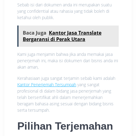
Sebab isi dari dokumen anda ini merupakan suatu
yang confidential atau rahasia yang tidak boleh di
ketahui oleh publik.
Baca Juga
Kantor Jasa Translate
Bergaransi di Perak Utara
Kami juga menjamin bahwa jika anda memakai jasa
penerjemah ini, maka isi dokumen dari bisnis anda ini
akan aman,
Kerahasiaan juga sangat terjamin sebab kami adalah
Kantor Penerjemah Tersumpah
yang sangat
profesional di dalam bidang jasa penerjemah yang
telah bersertifikat ahli dalam menerjemahkan
beragam bahasa asing sesuai dengan bidang bisnis
serta tersumpah.
Pilihan Terjemahan