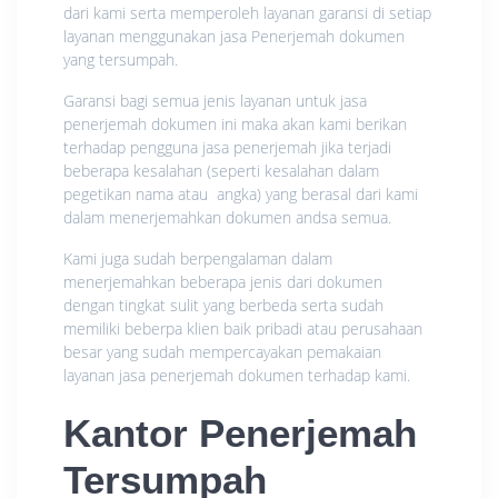
dari kami serta memperoleh layanan garansi di setiap
layanan menggunakan jasa Penerjemah dokumen
yang tersumpah.
Garansi bagi semua jenis layanan untuk jasa
penerjemah dokumen ini maka akan kami berikan
terhadap pengguna jasa penerjemah jika terjadi
beberapa kesalahan (seperti kesalahan dalam
pegetikan nama atau angka) yang berasal dari kami
dalam menerjemahkan dokumen andsa semua.
Kami juga sudah berpengalaman dalam
menerjemahkan beberapa jenis dari dokumen
dengan tingkat sulit yang berbeda serta sudah
memiliki beberpa klien baik pribadi atau perusahaan
besar yang sudah mempercayakan pemakaian
layanan jasa penerjemah dokumen terhadap kami.
Kantor Penerjemah
Tersumpah