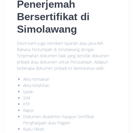
Penerjemah
Bersertifikat di
Simolawang
Disini kami juga memberi layanan atau Jasa Alih
Bahasa Tersumpah di Simolawang dengan
Terjemahan dokumen baik yang bersifat dokumen
pribadi atau dokumen untuk Perusahaan. Adapun
beberapa dokumen pribadi ini diantaranya ialah :
Akta Kematian
Akta Kelahiran
Ijazah
SIM
KTP
Rapor
Dokumen Akademis maupun Sertifikat
Penghargaan atau Piagam
Buku Nikah