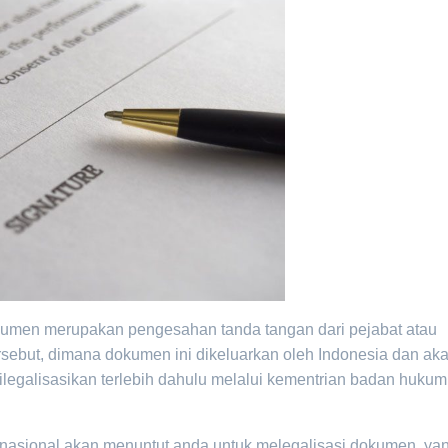
kumen merupakan pengesahan tanda tangan dari pejabat atau
sebut, dimana dokumen ini dikeluarkan oleh Indonesia dan ak
ilegalisasikan terlebih dahulu melalui kementrian badan hukum
inasional akan menuntut anda untuk melegalisasi dokumen, ya