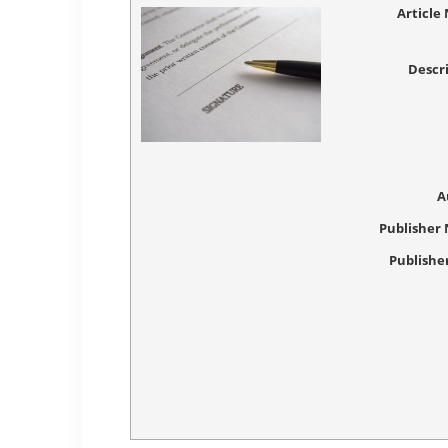
Article
Descr
A
Publisher
Publishe