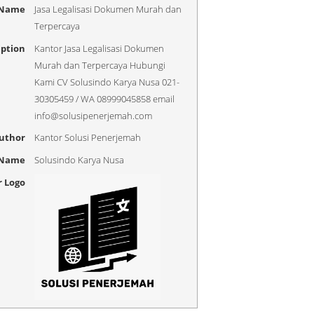
 Name
Jasa Legalisasi Dokumen Murah dan
Terpercaya
iption
Kantor Jasa Legalisasi Dokumen
Murah dan Terpercaya Hubungi
Kami CV Solusindo Karya Nusa 021-
30305459 / WA 08999045858 email
info@solusipenerjemah.com
uthor
Kantor Solusi Penerjemah
 Name
Solusindo Karya Nusa
r Logo