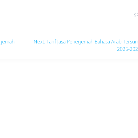
Next
rjemah
Next:
Tarif Jasa Penerjemah Bahasa Arab Ters
post:
2025-20