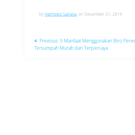
by
Harmoko Sarjana
on Desember 31, 2019
Navigasi
Previous
Previous:
5 Manfaat Menggunakan Biro Pene
post:
Tersumpah Murah dan Terpercaya
pos