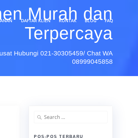
men Murah dan
YANAN
DAFTAR KLIEN
KONTAK
BLOG
FAQ
Terpercaya
Pusat Hubungi 021-30305459/ Chat WA
08999045858
Search
for:
POS-POS TERBARU