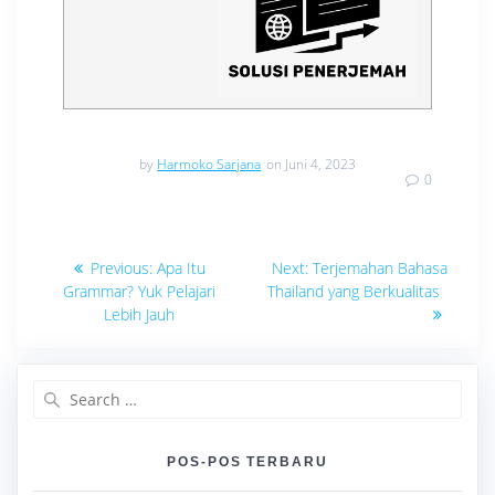
by
Harmoko Sarjana
on Juni 4, 2023
0
Navigasi
Previous
Next
Previous:
Apa Itu
Next:
Terjemahan Bahasa
post:
post:
pos
Grammar? Yuk Pelajari
Thailand yang Berkualitas
Lebih Jauh
Search
for:
POS-POS TERBARU