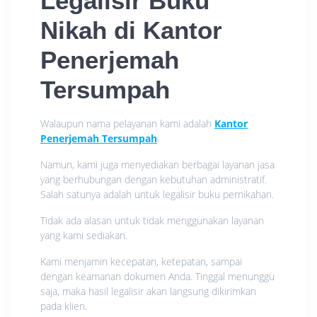
Legalisir Buku
Nikah di Kantor
Penerjemah
Tersumpah
Walaupun nama pelayanan kami adalah
Kantor
Penerjemah Tersumpah
.
Namun, kami juga menyediakan berbagai layanan jasa
yang berhubungan dengan kebutuhan administratif.
Salah satunya adalah untuk legalisir buku pernikahan.
Tidak ada alasan untuk tidak menggunakan layanan
yang kami sediakan.
Kami menjamin kecepatan, ketepatan, sampai
dengan keamanan dokumen Anda. Tinggal menunggu
saja, maka hasil legalisir akan langsung dikirimkan
pada klien.