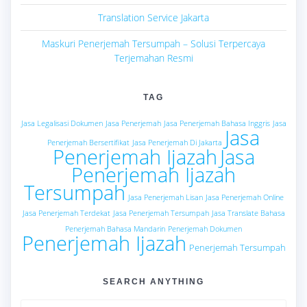
Translation Service Jakarta
Maskuri Penerjemah Tersumpah – Solusi Terpercaya
Terjemahan Resmi
TAG
Jasa Legalisasi Dokumen
Jasa Penerjemah
Jasa Penerjemah Bahasa Inggris
Jasa
Jasa
Penerjemah Bersertifikat
Jasa Penerjemah Di Jakarta
Penerjemah Ijazah
Jasa
Penerjemah Ijazah
Tersumpah
Jasa Penerjemah Lisan
Jasa Penerjemah Online
Jasa Penerjemah Terdekat
Jasa Penerjemah Tersumpah
Jasa Translate Bahasa
Penerjemah Bahasa Mandarin
Penerjemah Dokumen
Penerjemah Ijazah
Penerjemah Tersumpah
SEARCH ANYTHING
Search