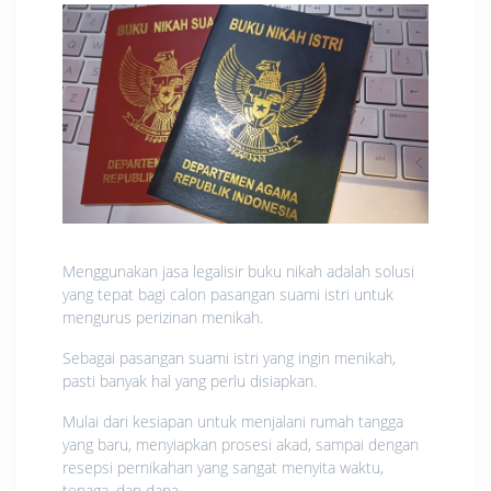
Menggunakan jasa legalisir buku nikah adalah solusi
yang tepat bagi calon pasangan suami istri untuk
mengurus perizinan menikah.
Sebagai pasangan suami istri yang ingin menikah,
pasti banyak hal yang perlu disiapkan.
Mulai dari kesiapan untuk menjalani rumah tangga
yang baru, menyiapkan prosesi akad, sampai dengan
resepsi pernikahan yang sangat menyita waktu,
tenaga, dan dana.