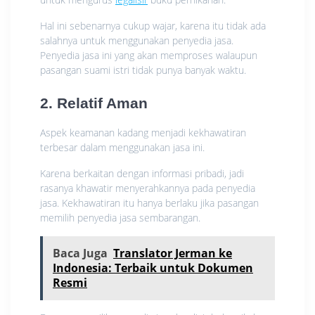
Hal ini sebenarnya cukup wajar, karena itu tidak ada
salahnya untuk menggunakan penyedia jasa.
Penyedia jasa ini yang akan memproses walaupun
pasangan suami istri tidak punya banyak waktu.
2. Relatif Aman
Aspek keamanan kadang menjadi kekhawatiran
terbesar dalam menggunakan jasa ini.
Karena berkaitan dengan informasi pribadi, jadi
rasanya khawatir menyerahkannya pada penyedia
jasa. Kekhawatiran itu hanya berlaku jika pasangan
memilih penyedia jasa sembarangan.
Baca Juga
Translator Jerman ke
Indonesia: Terbaik untuk Dokumen
Resmi