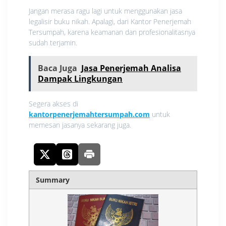
Jangan merasa ragu lagi untuk menggunakan jasa
legalisir buku nikah. Apalagi, dari Kantor Penerjemah
Tersumpah, karena keamanan dan profesionalitasnya
sudah terjamin.
Baca Juga
Jasa Penerjemah Analisa
Dampak Lingkungan
Segera akses di
kantorpenerjemahtersumpah.com
untuk
memesan jasanya sekarang juga.
Summary