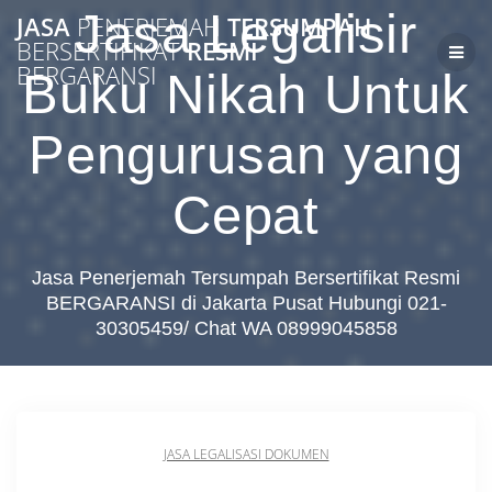
Skip
Jasa Legalisir
JASA
PENERJEMAH
TERSUMPAH
to
BERSERTIFIKAT
RESMI
content
BERGARANSI
Buku Nikah Untuk
Pengurusan yang
Cepat
Jasa Penerjemah Tersumpah Bersertifikat Resmi
BERGARANSI di Jakarta Pusat Hubungi 021-
30305459/ Chat WA 08999045858
JASA LEGALISASI DOKUMEN