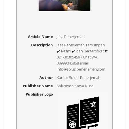
Article Name
Jasa Penerjemah
Description
Jasa Penerjemah Tersumpah
✔️ Resmi ✔️ dan Bersertifikat ☎️
021-30305459 / Chat WA
08999045858 email
info@solusipenerjemah.com
Author
Kantor Solusi Penerjemah
Publisher Name
Solusindo Karya Nusa
Publisher Logo