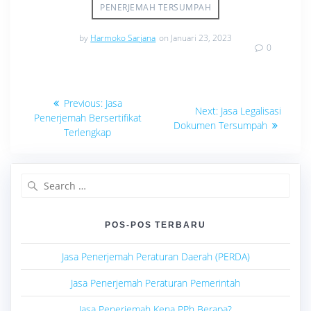
PENERJEMAH TERSUMPAH
by
Harmoko Sarjana
on Januari 23, 2023
0
Navigasi
Previous
Previous:
Jasa
Next
Next:
Jasa Legalisasi
post:
pos
Penerjemah Bersertifikat
post:
Dokumen Tersumpah
Terlengkap
Search
for:
POS-POS TERBARU
Jasa Penerjemah Peraturan Daerah (PERDA)
Jasa Penerjemah Peraturan Pemerintah
Jasa Penerjemah Kena PPh Berapa?