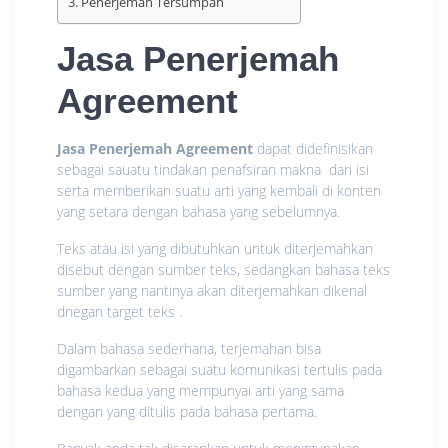
Penerjemah Tersumpah
Jasa Penerjemah
Agreement
Jasa Penerjemah Agreement
dapat didefinisikan
sebagai sauatu tindakan penafsiran makna dari isi
serta memberikan suatu arti yang kembali di konten
yang setara dengan bahasa yang sebelumnya.
Teks atau isi yang dibutuhkan untuk diterjemahkan
disebut dengan sumber teks, sedangkan bahasa teks
sumber yang nantinya akan diterjemahkan dikenal
dnegan target teks .
Dalam bahasa sederhana, terjemahan bisa
digambarkan sebagai suatu komunikasi tertulis pada
bahasa kedua yang mempunyai arti yang sama
dengan yang ditulis pada bahasa pertama.