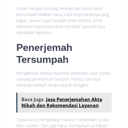
Untuk menjadi seorang Penerjemah Resmi serta
Bersumpah tidaklah hanya hasil terjemahannya yang
bagus. Namun juga haruslah enak terbaca, serta
dokumen hasil terjemahan tersebut haruslah bisa
mendapat legalisasi.
Penerjemah
Tersumpah
Mengalihkan bahasa bukanlah pekerjaan yang sepele,
seorang penerjemah haruslah mampu dan bisa
menterjemahkan secara akurat mungkin.
Baca Juga
Jasa Penerjemahan Akta
Nikah dan Rekomendasi Layanan
Tanpa harus mengurangi maupun menambah isi dari
teks sumber. Dan juga harus mempunyai sertifikasi