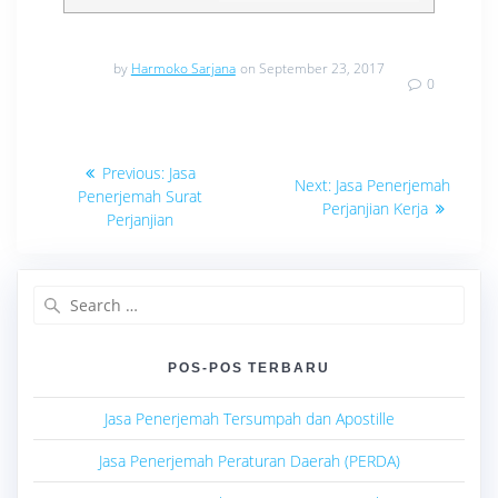
by
Harmoko Sarjana
on September 23, 2017
0
Navigasi
Previous
Previous:
Jasa
Next
Next:
Jasa Penerjemah
post:
pos
Penerjemah Surat
post:
Perjanjian Kerja
Perjanjian
Search
for:
POS-POS TERBARU
Jasa Penerjemah Tersumpah dan Apostille
Jasa Penerjemah Peraturan Daerah (PERDA)