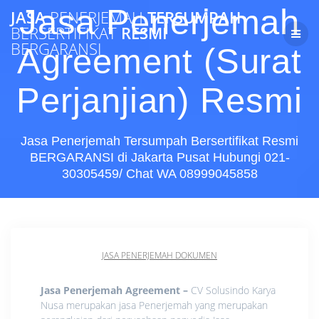
Skip
Jasa Penerjemah
JASA
PENERJEMAH
TERSUMPAH
to
BERSERTIFIKAT
RESMI
content
BERGARANSI
Agreement (Surat
Perjanjian) Resmi
Jasa Penerjemah Tersumpah Bersertifikat Resmi
BERGARANSI di Jakarta Pusat Hubungi 021-
30305459/ Chat WA 08999045858
JASA PENERJEMAH DOKUMEN
Jasa Penerjemah Agreement –
CV Solusindo Karya
Nusa merupakan jasa Penerjemah yang merupakan