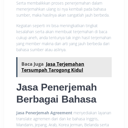
Serta membalikkan proses penerjemahan dalam
menerjemahkan ulang isi nya kembali pada bahasa
sumber, maka hasilnya akan sangatlah jauh berbeda.
Kegiatan seperti ini bisa meningkatkan tingkat
kesalahan serta akan membuat terjemahan di baca
cukup aneh, anda tentunya tak ingin hasil terjemahan
yang member makna dan arti yang jauh berbeda dari
bahasa sumber atau aslinya.
Baca Juga
Jasa Terjemahan
Tersumpah Tarogong Kidul
Jasa Penerjemah
Berbagai Bahasa
Jasa Penerjemah Agreement
menyediakan layanan
translate agrremen dari dan ke bahasa Inggris,
Mandarin, Jepang, Arab, Korea Jerman, Belanda serta