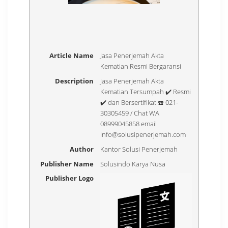
Article Name
Jasa Penerjemah Akta
Kematian Resmi Bergaransi
Description
Jasa Penerjemah Akta
Kematian Tersumpah ✔️ Resmi
✔️ dan Bersertifikat ☎️ 021-
30305459 / Chat WA
08999045858 email
info@solusipenerjemah.com
Author
Kantor Solusi Penerjemah
Publisher Name
Solusindo Karya Nusa
Publisher Logo