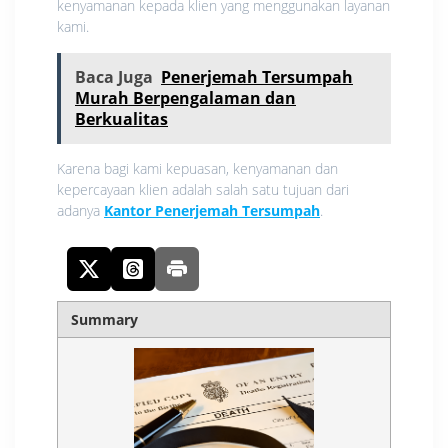
kenyamanan kepada klien yang menggunakan layanan
kami.
Baca Juga
Penerjemah Tersumpah
Murah Berpengalaman dan
Berkualitas
Karena bagi kami kepuasan, kenyamanan dan
kepercayaan klien adalah salah satu tujuan dari
adanya
Kantor Penerjemah Tersumpah
.
Summary