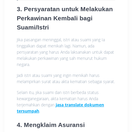
3. Persyaratan untuk Melakukan
Perkawinan Kembali bagi
Suami/Istri
Jika pasangan meninggal, istri atau suami yang Ia
tinggalkan dapat menikah lagi. Namun, ada
persyaratan yang harus Anda laksanakan untuk dapat
melakukan perkawinan yang sah menurut hukum
negara.
Jadi istri atau suami yang ingin menikah harus
melampirkan surat atau akta kematian sebagai syarat.
Selain itu, jika suami dan istri berbeda status
kewarganegaraan, akta kematian harus Anda
terjemahkan dengan
jasa translate dokumen
tersumpah
.
4. Mengklaim Asuransi