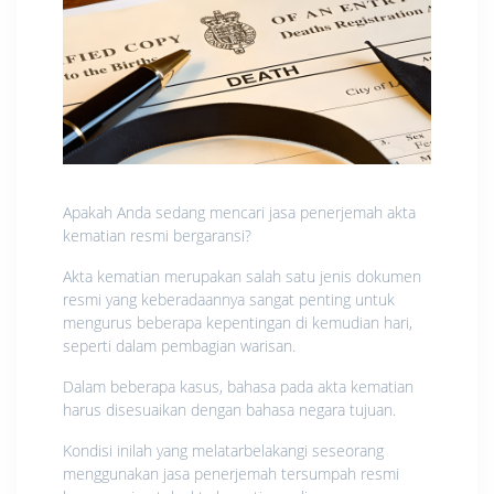
Apakah Anda sedang mencari jasa penerjemah akta
kematian resmi bergaransi?
Akta kematian merupakan salah satu jenis dokumen
resmi yang keberadaannya sangat penting untuk
mengurus beberapa kepentingan di kemudian hari,
seperti dalam pembagian warisan.
Dalam beberapa kasus, bahasa pada akta kematian
harus disesuaikan dengan bahasa negara tujuan.
Kondisi inilah yang melatarbelakangi seseorang
menggunakan jasa penerjemah tersumpah resmi