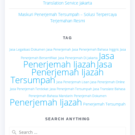
Translation Service Jakarta
Maskuri Penerjemah Tersumpah – Solusi Terpercaya
Terjemahan Resmi
TAG
Jasa Legalisasi Dokumen
Jasa Penerjemah
Jasa Penerjemah Bahasa Inggris
Jasa
Jasa
Penerjemah Bersertifikat
Jasa Penerjemah Di Jakarta
Penerjemah Ijazah
Jasa
Penerjemah Ijazah
Tersumpah
Jasa Penerjemah Lisan
Jasa Penerjemah Online
Jasa Penerjemah Terdekat
Jasa Penerjemah Tersumpah
Jasa Translate Bahasa
Penerjemah Bahasa Mandarin
Penerjemah Dokumen
Penerjemah Ijazah
Penerjemah Tersumpah
SEARCH ANYTHING
Search