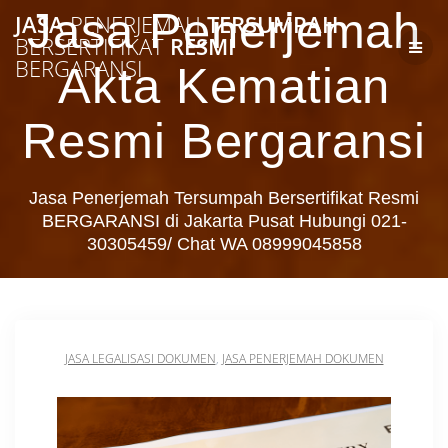
Skip
Jasa Penerjemah
JASA
PENERJEMAH
TERSUMPAH
to
BERSERTIFIKAT
RESMI
content
BERGARANSI
Akta Kematian
Resmi Bergaransi
Jasa Penerjemah Tersumpah Bersertifikat Resmi
BERGARANSI di Jakarta Pusat Hubungi 021-
30305459/ Chat WA 08999045858
JASA LEGALISASI DOKUMEN
,
JASA PENERJEMAH DOKUMEN