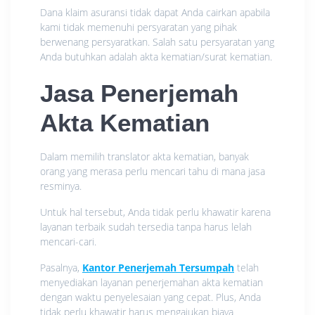
Dana klaim asuransi tidak dapat Anda cairkan apabila
kami tidak memenuhi persyaratan yang pihak
berwenang persyaratkan. Salah satu persyaratan yang
Anda butuhkan adalah akta kematian/surat kematian.
Jasa Penerjemah
Akta Kematian
Dalam memilih translator akta kematian, banyak
orang yang merasa perlu mencari tahu di mana jasa
resminya.
Untuk hal tersebut, Anda tidak perlu khawatir karena
layanan terbaik sudah tersedia tanpa harus lelah
mencari-cari.
Pasalnya,
Kantor Penerjemah Tersumpah
telah
menyediakan layanan penerjemahan akta kematian
dengan waktu penyelesaian yang cepat. Plus, Anda
tidak perlu khawatir harus mengajukan biaya