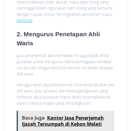
Karena datanya tidak akurat, maka data orang yang
meninggal boleh digunakan oleh orang yang berbeda
dengan tujuan untuk meningkatkan perolehan suara
elektoral
.
2. Mengurus Penetapan Ahli
Waris
Jasa penerjemah akta kematian ini juga dapat Anda
gunakan untuk mengurus harta peninggalan kerabat
secara sah hingga nantinya mereka serahkan kepada
ahli waris.
Menggunakan jasa penerjemah bisa Anda lakukan jika
ahli waris atau pewaris dari kewarganegaraan yang
berbeda, akta kematian harus Anda terjemahkan ke
dalam bahasa negara yang bersangkutan.
Baca Juga
Kantor Jasa Penerjemah
Ijazah Tersumpah di Kebon Melati