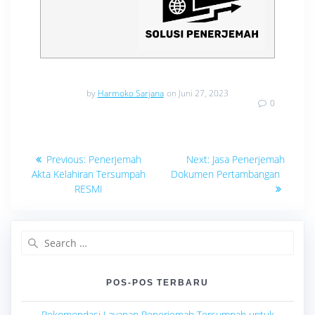
by
Harmoko Sarjana
on Juni 27, 2023
0
Navigasi
Previous
Next
Previous:
Penerjemah
Next:
Jasa Penerjemah
post:
post:
pos
Akta Kelahiran Tersumpah
Dokumen Pertambangan
RESMI
Search
for:
POS-POS TERBARU
Rekomendasi Layanan Penerjemah Tersumpah untuk