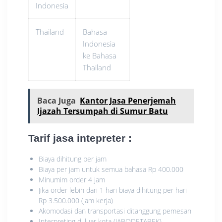
Indonesia
Thailand
Bahasa
Indonesia
ke Bahasa
Thailand
Baca Juga
Kantor Jasa Penerjemah
Ijazah Tersumpah di Sumur Batu
Tarif jasa intepreter
:
Biaya dihitung per jam
Biaya per jam untuk semua bahasa Rp 400.000
Minumim order 4 jam
Jika order lebih dari 1 hari biaya dihitung per hari
Rp 3.500.000 (jam kerja)
Akomodasi dan transportasi ditanggung pemesan
Interpreting di luar kota (JABODETABEK)