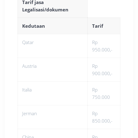
Tarif jasa
Legalisasi/dokumen
Kedutaan
Tarif
Qatar
Rp
950.000,-
Austria
Rp
900.000,-
Italia
Rp
750.000
Jerman
Rp
850.000,-
China
Rp