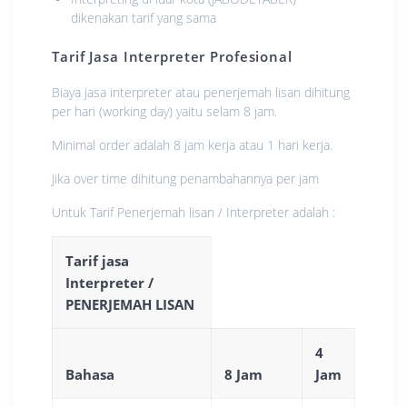
dikenakan tarif yang sama
Tarif Jasa Interpreter Profesional
Biaya jasa interpreter atau penerjemah lisan dihitung
per hari (working day) yaitu selam 8 jam.
Minimal order adalah 8 jam kerja atau 1 hari kerja.
Jika over time dihitung penambahannya per jam
Untuk Tarif Penerjemah lisan / Interpreter adalah :
Tarif jasa
Interpreter /
PENERJEMAH LISAN
4
Bahasa
8 Jam
Jam