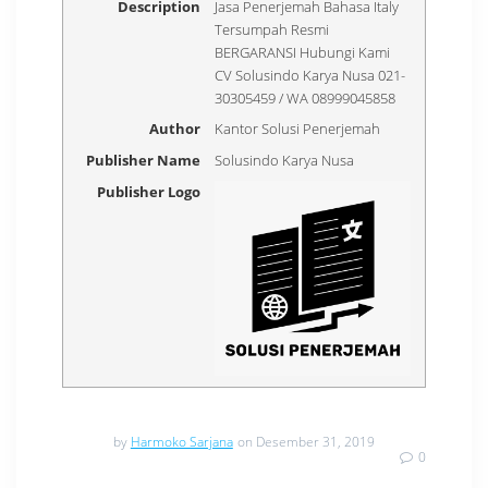
Description
Jasa Penerjemah Bahasa Italy
Tersumpah Resmi
BERGARANSI Hubungi Kami
CV Solusindo Karya Nusa 021-
30305459 / WA 08999045858
Author
Kantor Solusi Penerjemah
Publisher Name
Solusindo Karya Nusa
Publisher Logo
by
Harmoko Sarjana
on Desember 31, 2019
0