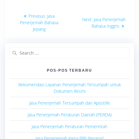
Navigasi
Previous
Previous:
Jasa
Next
Next:
Jasa Penerjemah
post:
pos
Penerjemah Bahasa
post:
Bahasa Inggris
Jepang
Search
for:
POS-POS TERBARU
Rekomendasi Layanan Penerjemah Tersumpah untuk
Dokumen Resmi
Jasa Penerjemah Tersumpah dan Apostille
Jasa Penerjemah Peraturan Daerah (PERDA)
Jasa Penerjemah Peraturan Pemerintah
Jasa Penerjemah Kena PPh Berapa?