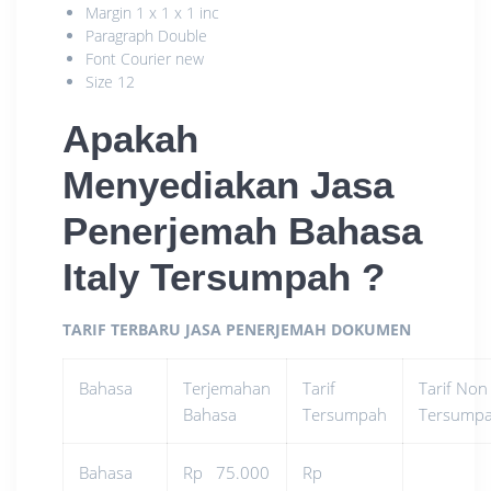
Margin 1 x 1 x 1 inc
Paragraph Double
Font Courier new
Size 12
Apakah
Menyediakan
Jasa
Penerjemah Bahasa
Italy Tersumpah
?
TARIF TERBARU JASA PENERJEMAH DOKUMEN
Bahasa
Terjemahan
Tarif
Tarif Non
Bahasa
Tersumpah
Tersump
Bahasa
Rp 75.000
Rp