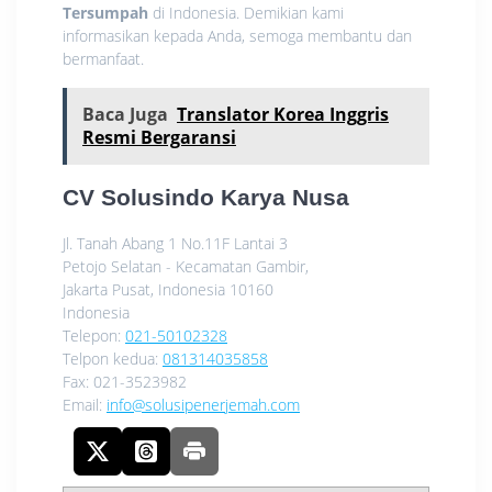
Tersumpah
di Indonesia. Demikian kami
informasikan kepada Anda, semoga membantu dan
bermanfaat.
Baca Juga
Translator Korea Inggris
Resmi Bergaransi
CV Solusindo Karya Nusa
Jl. Tanah Abang 1 No.11F Lantai 3
Petojo Selatan - Kecamatan Gambir,
Jakarta Pusat
,
Indonesia
10160
Indonesia
Telepon:
021-50102328
Telpon kedua:
081314035858
Fax:
021-3523982
Email:
info@solusipenerjemah.com