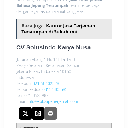
Bahasa Jepang Tersumpah
resmi terpercaya
dengan legalitas dan alamat yang jelas.
Baca Juga
Kantor Jasa Terjemah
Tersumpah di Sukabumi
CV Solusindo Karya Nusa
Jl. Tanah Abang 1 No.11F Lantai 3
Petojo Selatan - Kecamatan Gambir,
Jakarta Pusat
,
Indonesia
10160
Indonesia
Telepon:
021-50102328
Telpon kedua:
081314035858
Fax:
021-3523982
Email:
info@solusipenerjemah.com
Summary