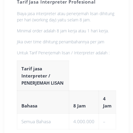
Tarif Jasa Interpreter Profesional
Biaya jasa interpreter atau penerjemah lisan dihitung
per hari (working day) yaitu selam 8 jam.
Minimal order adalah 8 jam kerja atau 1 hari kerja.
Jika over time dihitung penambahannya per jam
Untuk Tarif Penerjemah lisan / Interpreter adalah :
Tarif jasa
Interpreter /
PENERJEMAH LISAN
4
Bahasa
8 Jam
Jam
Semua Bahasa
4.000.000
–