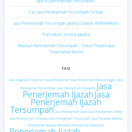
Apa itu penerjemah tersumpah?
Cari Jasa Penerjemah Tersumpah Terbaik
Jasa Penerjemah Tersumpah Jakarta Selatan BERGARANSI
Translation Service Jakarta
Maskuri Penerjemah Tersumpah – Solusi Terpercaya
Terjemahan Resmi
TAG
Jasa Legalisasi Dokumen
Jasa Penerjemah
Jasa Penerjemah Bahasa Inggris
Jasa
Jasa
Penerjemah Bersertifikat
Jasa Penerjemah Di Jakarta
Penerjemah Ijazah
Jasa
Penerjemah Ijazah
Tersumpah
Jasa Penerjemah Lisan
Jasa Penerjemah Online
Jasa Penerjemah Terdekat
Jasa Penerjemah Tersumpah
Jasa Translate Bahasa
Penerjemah Bahasa Mandarin
Penerjemah Dokumen
Penerjemah Ijazah