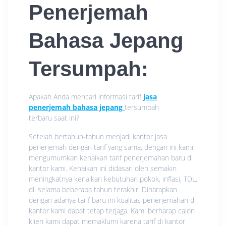
Penerjemah
Bahasa Jepang
Tersumpah
:
Apakah Anda mencari informasi tarif
jasa
penerjemah bahasa jepang
tersumpah
terbaru saat ini?
Setelah bertahun-tahun menjadi kantor jasa
penerjemah dengan tarif yang sama, dengan ini kami
mengumumkan
kenaikan
tarif penerjemahan baru di
kantor kami.
Kenaikan
ini didasari oleh semakin
meningkatnya
kenaikan
kebutuhan pokok, inflasi, TDL,
dll selama beberapa tahun terakhir. Diharapkan
dengan adanya tarif baru ini kualitas penerjemahan di
kantor kami dapat tetap terjaga. Kami berharap calon
klien kami dapat memaklumi karena tarif di kantor