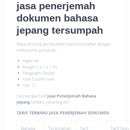
jasa penerjemah
dokumen bahasa
jepang tersumpah
Biaya dihitung berdasarkan hasil terjemahan dengan
mekanisme penulisan :
Paper A4
Margin 1 x 1 x 1 inc
Paragraph Double
Font Courier new
Size 12
Lalu berapa Tarif
Jasa Penerjemah Bahasa
Jepang
terbaru sekarang ini?
TARIF TERBARU JASA PENERJEMAH DOKUMEN
Bahasa
Terjemahan
Tarif
Tarif Non