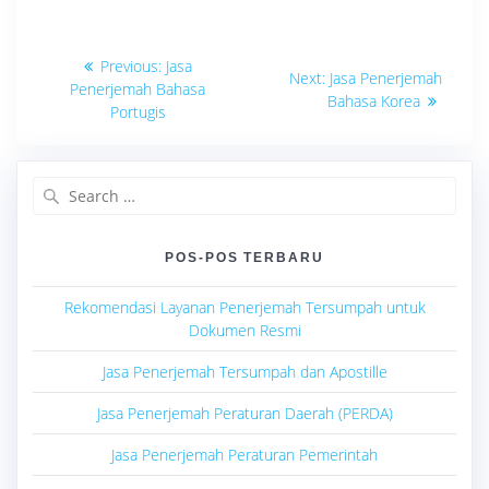
Navigasi
Previous
Previous:
Jasa
Next
Next:
Jasa Penerjemah
post:
pos
Penerjemah Bahasa
post:
Bahasa Korea
Portugis
Search
for:
POS-POS TERBARU
Rekomendasi Layanan Penerjemah Tersumpah untuk
Dokumen Resmi
Jasa Penerjemah Tersumpah dan Apostille
Jasa Penerjemah Peraturan Daerah (PERDA)
Jasa Penerjemah Peraturan Pemerintah