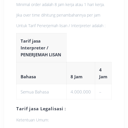
Minimal order adalah 8 jam kerja atau 1 hari kerja.
Jika over time dihitung penambahannya per jam
Untuk Tarif Penerjemah lisan / Interpreter adalah :
Tarif jasa
Interpreter /
PENERJEMAH LISAN
4
Bahasa
8 Jam
Jam
Semua Bahasa
4.000.000
–
Tarif jasa Legalisasi
:
Ketentuan Umum: