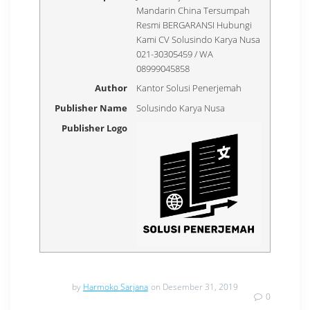
Mandarin China Tersumpah
Resmi BERGARANSI Hubungi
Kami CV Solusindo Karya Nusa
021-30305459 / WA
08999045858
Author
Kantor Solusi Penerjemah
Publisher Name
Solusindo Karya Nusa
Publisher Logo
by
Harmoko Sarjana
on Desember 31, 2019
0