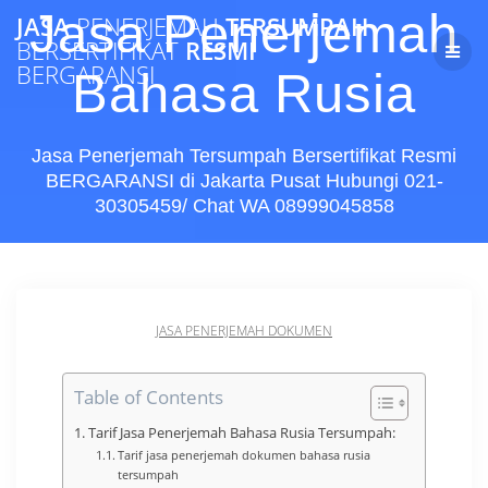
Skip
Jasa Penerjemah
JASA
PENERJEMAH
TERSUMPAH
to
BERSERTIFIKAT
RESMI
content
BERGARANSI
Bahasa Rusia
Jasa Penerjemah Tersumpah Bersertifikat Resmi
BERGARANSI di Jakarta Pusat Hubungi 021-
30305459/ Chat WA 08999045858
JASA PENERJEMAH DOKUMEN
Table of Contents
Tarif Jasa Penerjemah Bahasa Rusia Tersumpah:
Tarif jasa penerjemah dokumen bahasa rusia
tersumpah