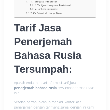
Tarif jasa intepreter :
Tarif Jasa Interpreter Profesional
Tarif jasa Legalisasi :
CV Solusindo Karya Nusa
Tarif Jasa
Penerjemah
Bahasa Rusia
Tersumpah
:
Apakah Anda mencari informasi tarif
jasa
penerjemah bahasa rusia
tersumpah terbaru saat
ini?
Setelah bertahun-tahun menjadi kantor jasa
penerjemah dengan tarif yang sama, dengan ini kami