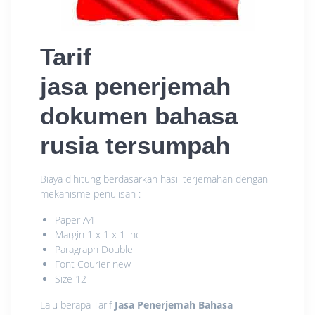
Tarif
jasa penerjemah
dokumen bahasa
rusia tersumpah
Biaya dihitung berdasarkan hasil terjemahan dengan
mekanisme penulisan :
Paper A4
Margin 1 x 1 x 1 inc
Paragraph Double
Font Courier new
Size 12
Lalu berapa Tarif
Jasa Penerjemah Bahasa