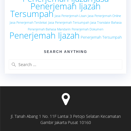
Penerjemah Ijazah
Tersumpah
Jasa Penerjemah Lisan
Jasa Penerjemah Online
Jasa Penerjemah Terdekat
Jasa Penerjemah Tersumpah
Jasa Translate Bahasa
Penerjemah Bahasa Mandarin
Penerjemah Dokumen
Penerjemah Ijazah
Penerjemah Tersumpah
SEARCH ANYTHING
Search
for:
Jl. Tanah Abang 1 No. 11F Lantai 3 Petojo Selatan Kecamatan
Gambir Jakarta Pusat 10160