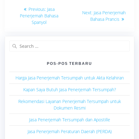
Navigasi
Previous
Previous:
Jasa
Next
Next:
Jasa Penerjemah
post:
pos
Penerjemah Bahasa
post:
Bahasa Prancis
Spanyol
Search
for:
POS-POS TERBARU
Harga Jasa Penerjemah Tersumpah untuk Akta Kelahiran
Kapan Saya Butuh Jasa Penerjemah Tersumpah?
Rekomendasi Layanan Penerjemah Tersumpah untuk
Dokumen Resmi
Jasa Penerjemah Tersumpah dan Apostille
Jasa Penerjemah Peraturan Daerah (PERDA)