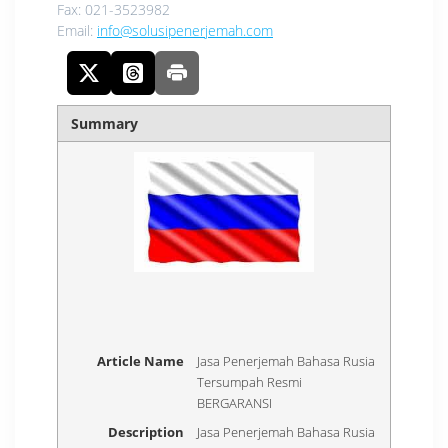
Fax:
021-3523982
Email:
info@solusipenerjemah.com
Summary
Article Name
Jasa Penerjemah Bahasa Rusia
Tersumpah Resmi
BERGARANSI
Description
Jasa Penerjemah Bahasa Rusia