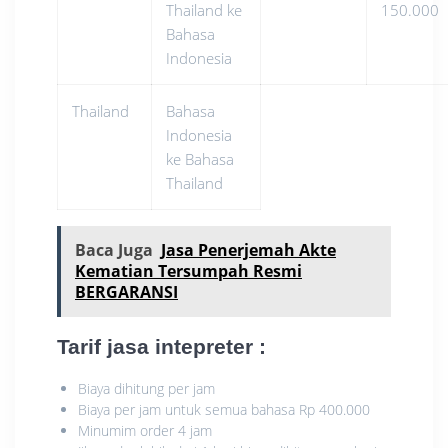
Thailand ke
150.000
Bahasa
Indonesia
Thailand
Bahasa
Indonesia
ke Bahasa
Thailand
Baca Juga
Jasa Penerjemah Akte
Kematian Tersumpah Resmi
BERGARANSI
Tarif jasa intepreter
:
Biaya dihitung per jam
Biaya per jam untuk semua bahasa Rp 400.000
Minumim order 4 jam