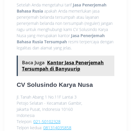
Setelah Anda mengetahui tarif
Jasa Penerjemah
Bahasa Rusia
apakah Anda memerlukan jasa
penerjemah belanda tersumpah atau layanan
penerjemah belanda non tersumpah (reguler) jangan
ragu untuk menghubungi kami CV Solusindo Karya
Nusa yang merupakan kantor
Jasa Penerjemah
Bahasa Rusia Tersumpah
resmi terpercaya dengan
legalitas dan alamat yang jelas.
Baca Juga
Kantor Jasa Penerjemah
Tersumpah di Banyuurip
CV Solusindo Karya Nusa
Jl. Tanah Abang 1 No.11F Lantai 3
Petojo Selatan - Kecamatan Gambir,
Jakarta Pusat
,
Indonesia
10160
Indonesia
Telepon:
021-50102328
Telpon kedua:
081314035858