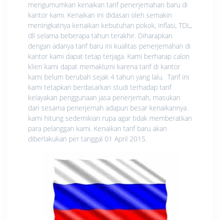
mengumumkan
kenaikan
tarif penerjemahan baru di
kantor kami.
Kenaikan
ini didasari oleh semakin
meningkatnya
kenaikan
kebutuhan pokok, inflasi, TDL,
dll selama beberapa tahun terakhir. Diharapkan
dengan adanya tarif baru ini kualitas penerjemahan di
kantor kami dapat tetap terjaga. Kami berharap calon
klien kami dapat memaklumi karena tarif di kantor
kami belum berubah sejak 4 tahun yang lalu. Tarif ini
kami tetapkan berdasarkan studi terhadap tarif
kelayakan penggunaan jasa penerjemah, masukan
dari sesama penerjemah adapun besar kenaikannya
kami hitung sedemikian rupa agar tidak memberatkan
para pelanggan kami. Kenaikan tarif baru akan
diberlakukan per tanggal 01 April 2015.