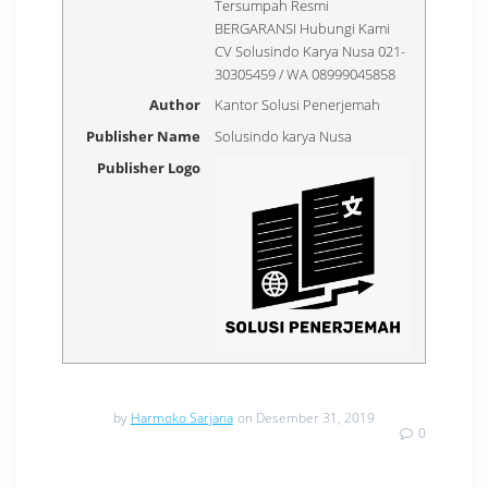
Tersumpah Resmi
BERGARANSI Hubungi Kami
CV Solusindo Karya Nusa 021-
30305459 / WA 08999045858
Author
Kantor Solusi Penerjemah
Publisher Name
Solusindo karya Nusa
Publisher Logo
by
Harmoko Sarjana
on Desember 31, 2019
0