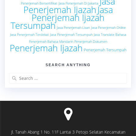
Jasa
Penerjemah Bersertifikat
Jasa Penerjemah Di Jakarta
Penerjemah Ijazah
Jasa
Penerjemah Ijazah
Tersumpah
Jasa Penerjemah Lisan
Jasa Penerjemah Online
Jasa Penerjemah Terdekat
Jasa Penerjemah Tersumpah
Jasa Translate Bahasa
Penerjemah Bahasa Mandarin
Penerjemah Dokumen
Penerjemah Ijazah
Penerjemah Tersumpah
SEARCH ANYTHING
Search
for:
Jl. Tanah Abang 1 No. 11F Lantai 3 Petojo Selatan Kecamatan