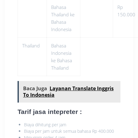
Bahasa
Rp
Thailand ke
150.000
Bahasa
Indonesia
Thailand
Bahasa
Indonesia
ke Bahasa
Thailand
Baca Juga
Layanan Translate Inggris
To Indonesia
Tarif jasa intepreter
:
Biaya dihitung per jam
Biaya per jam untuk semua bahasa Rp 400.000
Minumim order 4 jam