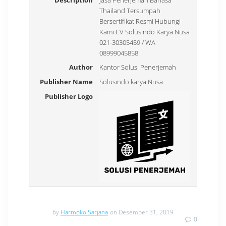
Thailand Tersumpah
Bersertifikat Resmi Hubungi
Kami CV Solusindo Karya Nusa
021-30305459 / WA
08999045858
Author
Kantor Solusi Penerjemah
Publisher Name
Solusindo karya Nusa
Publisher Logo
by
Harmoko Sarjana
on Desember 31, 2019
0