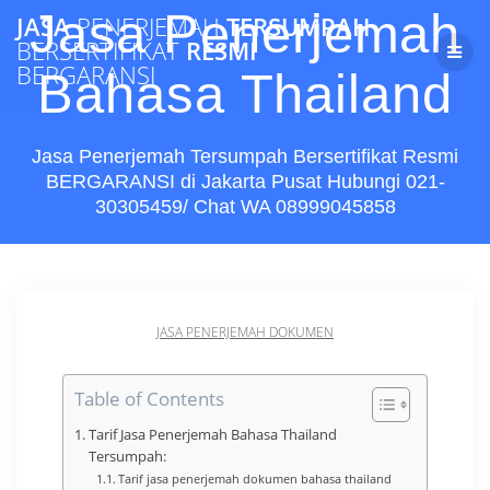
Skip
Jasa Penerjemah
JASA
PENERJEMAH
TERSUMPAH
to
BERSERTIFIKAT
RESMI
content
BERGARANSI
Bahasa Thailand
Jasa Penerjemah Tersumpah Bersertifikat Resmi
BERGARANSI di Jakarta Pusat Hubungi 021-
30305459/ Chat WA 08999045858
JASA PENERJEMAH DOKUMEN
Table of Contents
Tarif Jasa Penerjemah Bahasa Thailand
Tersumpah:
Tarif jasa penerjemah dokumen bahasa thailand