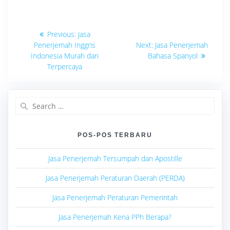
Navigasi
Previous
Previous:
Jasa
post:
Next
pos
Penerjemah Inggris
Next:
Jasa Penerjemah
post:
Indonesia Murah dan
Bahasa Spanyol
Terpercaya
Search
for:
POS-POS TERBARU
Jasa Penerjemah Tersumpah dan Apostille
Jasa Penerjemah Peraturan Daerah (PERDA)
Jasa Penerjemah Peraturan Pemerintah
Jasa Penerjemah Kena PPh Berapa?