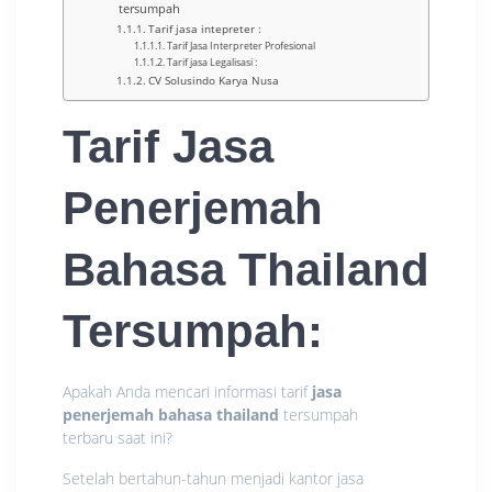
tersumpah
Tarif jasa intepreter :
Tarif Jasa Interpreter Profesional
Tarif jasa Legalisasi :
CV Solusindo Karya Nusa
Tarif Jasa
Penerjemah
Bahasa Thailand
Tersumpah
:
Apakah Anda mencari informasi tarif
jasa
penerjemah bahasa thailand
tersumpah
terbaru saat ini?
Setelah bertahun-tahun menjadi kantor jasa