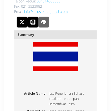
Telpon kedua:
081314035858
Fax:
021-3523982
Email:
info@solusipenerjemah.com
Summary
Article Name
Jasa Penerjemah Bahasa
Thailand Tersumpah
Bersertifikat Resmi
Description
Jasa Penerjemah Bahasa