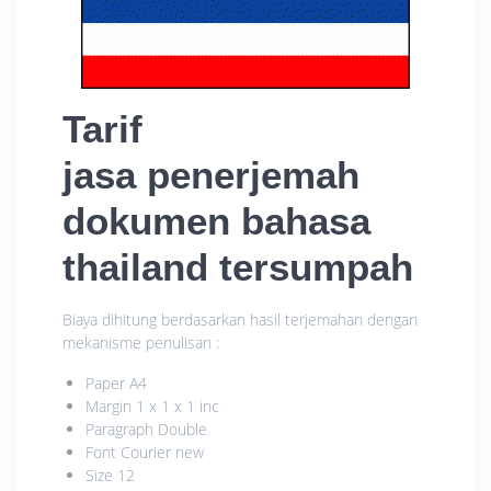
Tarif
jasa penerjemah
dokumen bahasa
thailand tersumpah
Biaya dihitung berdasarkan hasil terjemahan dengan
mekanisme penulisan :
Paper A4
Margin 1 x 1 x 1 inc
Paragraph Double
Font Courier new
Size 12