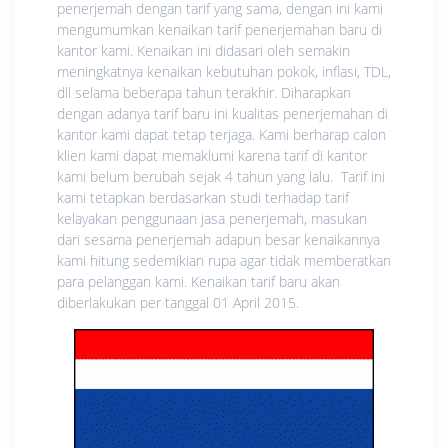
penerjemah dengan tarif yang sama, dengan ini kami
mengumumkan
kenaikan
tarif penerjemahan baru di
kantor kami.
Kenaikan
ini didasari oleh semakin
meningkatnya
kenaikan
kebutuhan pokok, inflasi, TDL,
dll selama beberapa tahun terakhir. Diharapkan
dengan adanya tarif baru ini kualitas penerjemahan di
kantor kami dapat tetap terjaga. Kami berharap calon
klien kami dapat memaklumi karena tarif di kantor
kami belum berubah sejak 4 tahun yang lalu. Tarif ini
kami tetapkan berdasarkan studi terhadap tarif
kelayakan penggunaan jasa penerjemah, masukan
dari sesama penerjemah adapun besar kenaikannya
kami hitung sedemikian rupa agar tidak memberatkan
para pelanggan kami. Kenaikan tarif baru akan
diberlakukan per tanggal 01 April 2015.