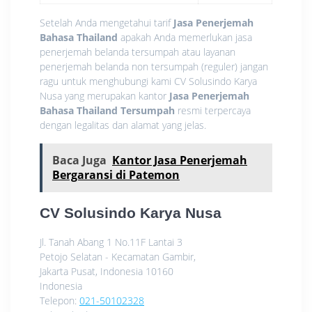
Setelah Anda mengetahui tarif
Jasa Penerjemah
Bahasa Thailand
apakah Anda memerlukan jasa
penerjemah belanda tersumpah atau layanan
penerjemah belanda non tersumpah (reguler) jangan
ragu untuk menghubungi kami CV Solusindo Karya
Nusa yang merupakan kantor
Jasa Penerjemah
Bahasa Thailand Tersumpah
resmi terpercaya
dengan legalitas dan alamat yang jelas.
Baca Juga
Kantor Jasa Penerjemah
Bergaransi di Patemon
CV Solusindo Karya Nusa
Jl. Tanah Abang 1 No.11F Lantai 3
Petojo Selatan - Kecamatan Gambir,
Jakarta Pusat
,
Indonesia
10160
Indonesia
Telepon:
021-50102328