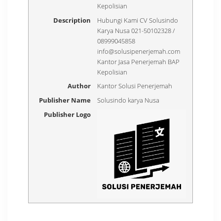
Kepolisian
Description
Hubungi Kami CV Solusindo
Karya Nusa 021-50102328 /
08999045858
info@solusipenerjemah.com
Kantor Jasa Penerjemah BAP
Kepolisian
Author
Kantor Solusi Penerjemah
Publisher Name
Solusindo karya Nusa
Publisher Logo