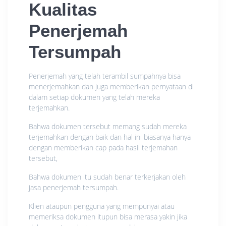
Kualitas
Penerjemah
Tersumpah
Penerjemah yang telah terambil sumpahnya bisa
menerjemahkan dan juga memberikan pernyataan di
dalam setiap dokumen yang telah mereka
terjemahkan.
Bahwa dokumen tersebut memang sudah mereka
terjemahkan dengan baik dan hal ini biasanya hanya
dengan memberikan cap pada hasil terjemahan
tersebut,
Bahwa dokumen itu sudah benar terkerjakan oleh
jasa penerjemah tersumpah.
Klien ataupun pengguna yang mempunyai atau
memeriksa dokumen itupun bisa merasa yakin jika