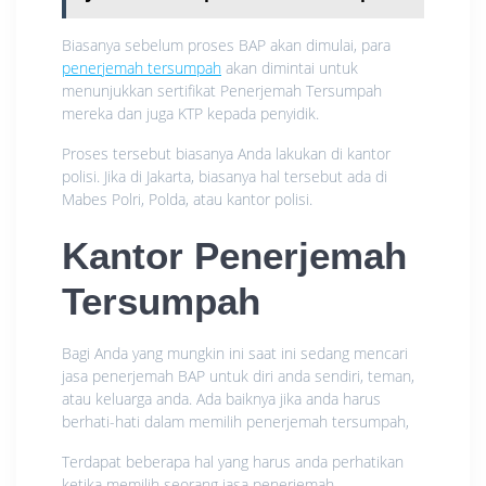
Biasanya sebelum proses BAP akan dimulai, para
penerjemah tersumpah
akan dimintai untuk
menunjukkan sertifikat Penerjemah Tersumpah
mereka dan juga KTP kepada penyidik.
Proses tersebut biasanya Anda lakukan di kantor
polisi. Jika di Jakarta, biasanya hal tersebut ada di
Mabes Polri, Polda, atau kantor polisi.
Kantor Penerjemah
Tersumpah
Bagi Anda yang mungkin ini saat ini sedang mencari
jasa penerjemah BAP untuk diri anda sendiri, teman,
atau keluarga anda. Ada baiknya jika anda harus
berhati-hati dalam memilih penerjemah tersumpah,
Terdapat beberapa hal yang harus anda perhatikan
ketika memilih seorang jasa penerjemah.