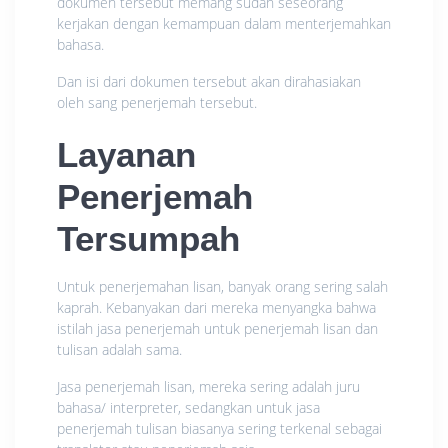
dokumen tersebut memang sudah seseorang
kerjakan dengan kemampuan dalam menterjemahkan
bahasa.
Dan isi dari dokumen tersebut akan dirahasiakan
oleh sang penerjemah tersebut.
Layanan
Penerjemah
Tersumpah
Untuk penerjemahan lisan, banyak orang sering salah
kaprah. Kebanyakan dari mereka menyangka bahwa
istilah jasa penerjemah untuk penerjemah lisan dan
tulisan adalah sama.
Jasa penerjemah lisan, mereka sering adalah juru
bahasa/ interpreter, sedangkan untuk jasa
penerjemah tulisan biasanya sering terkenal sebagai