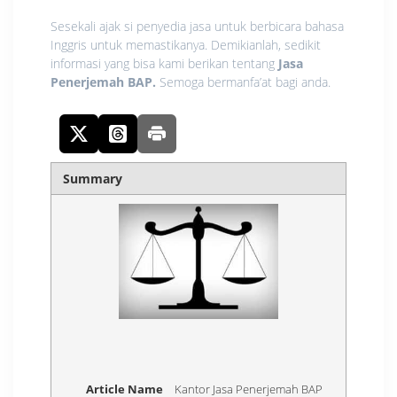
Sesekali ajak si penyedia jasa untuk berbicara bahasa
Inggris untuk memastikanya. Demikianlah, sedikit
informasi yang bisa kami berikan tentang
Jasa
Penerjemah BAP.
Semoga bermanfa’at bagi anda.
Summary
Article Name
Kantor Jasa Penerjemah BAP