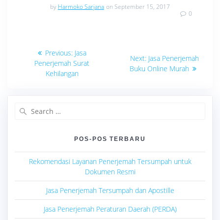
by
Harmoko Sarjana
on September 15, 2017
0
Navigasi
Previous
Previous:
Jasa
Next
Next:
Jasa Penerjemah
post:
pos
Penerjemah Surat
post:
Buku Online Murah
Kehilangan
Search
for:
POS-POS TERBARU
Rekomendasi Layanan Penerjemah Tersumpah untuk
Dokumen Resmi
Jasa Penerjemah Tersumpah dan Apostille
Jasa Penerjemah Peraturan Daerah (PERDA)