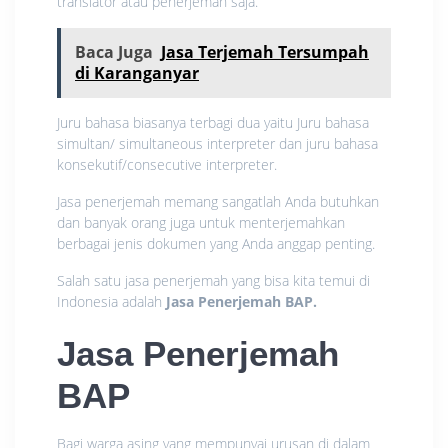
translator atau penerjemah saja.
Baca Juga
Jasa Terjemah Tersumpah
di Karanganyar
Juru bahasa biasanya terbagi dua yaitu Juru bahasa
simultan/ simultaneous interpreter dan juru bahasa
konsekutif/consecutive interpreter.
Jasa penerjemah memang sangatlah Anda butuhkan
dan banyak orang juga untuk menterjemahkan
berbagai jenis dokumen yang Anda anggap penting.
Salah satu jasa penerjemah yang bisa kita temui di
Indonesia adalah
Jasa Penerjemah BAP.
Jasa Penerjemah
BAP
Bagi warga asing yang mempunyai urusan di dalam