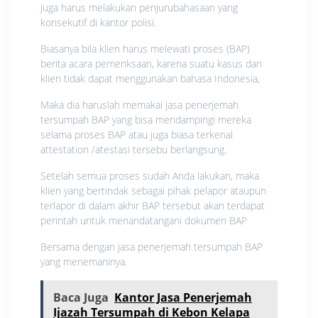
juga harus melakukan penjurubahasaan yang
konsekutif di kantor polisi.
Biasanya bila klien harus melewati proses (BAP)
berita acara pemeriksaan, karena suatu kasus dan
klien tidak dapat menggunakan bahasa Indonesia,
Maka dia haruslah memakai jasa penerjemah
tersumpah BAP yang bisa mendampingi mereka
selama proses BAP atau juga biasa terkenal
attestation /atestasi tersebu berlangsung.
Setelah semua proses sudah Anda lakukan, maka
klien yang bertindak sebagai pihak pelapor ataupun
terlapor di dalam akhir BAP tersebut akan terdapat
perintah untuk menandatangani dokumen BAP
Bersama dengan jasa penerjemah tersumpah BAP
yang menemaninya.
Baca Juga
Kantor Jasa Penerjemah
Ijazah Tersumpah di Kebon Kelapa