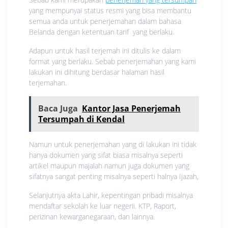
yang mempunyai status resmi yang bisa membantu
semua anda untuk penerjemahan dalam bahasa
Belanda dengan ketentuan tarif yang berlaku.
Adapun untuk hasil terjemah ini ditulis ke dalam
format yang berlaku. Sebab penerjemahan yang kami
lakukan ini dihitung berdasar halaman hasil
terjemahan.
Baca Juga
Kantor Jasa Penerjemah
Tersumpah di Kendal
Namun untuk penerjemahan yang di lakukan ini tidak
hanya dokumen yang sifat biasa misalnya seperti
artikel maupun majalah namun juga dokumen yang
sifatnya sangat penting misalnya seperti halnya Ijazah,
Selanjutnya akta Lahir, kepentingan pribadi misalnya
mendaftar sekolah ke luar negerii. KTP, Raport,
perizinan kewarganegaraan, dan lainnya.