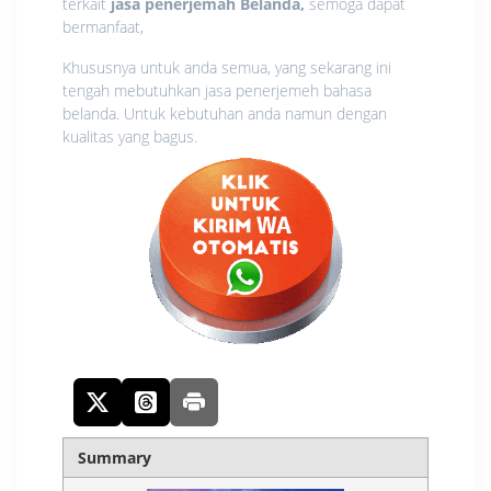
terkait
jasa
penerjemah
Belanda,
semoga dapat
bermanfaat,
Khususnya untuk anda semua, yang sekarang ini
tengah mebutuhkan jasa penerjemeh bahasa
belanda. Untuk kebutuhan anda namun dengan
kualitas yang bagus.
Summary