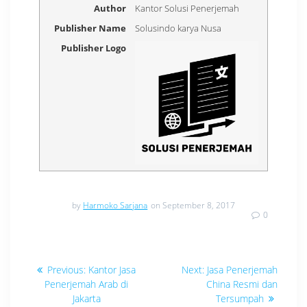
Author
Kantor Solusi Penerjemah
Publisher Name
Solusindo karya Nusa
Publisher Logo
by
Harmoko Sarjana
on September 8, 2017
0
Navigasi
Previous
Next
Previous:
Kantor Jasa
Next:
Jasa Penerjemah
post:
post:
pos
Penerjemah Arab di
China Resmi dan
Jakarta
Tersumpah