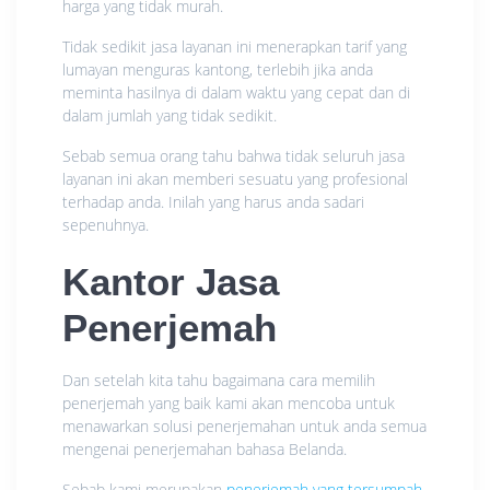
harga yang tidak murah.
Tidak sedikit jasa layanan ini menerapkan tarif yang
lumayan menguras kantong, terlebih jika anda
meminta hasilnya di dalam waktu yang cepat dan di
dalam jumlah yang tidak sedikit.
Sebab semua orang tahu bahwa tidak seluruh jasa
layanan ini akan memberi sesuatu yang profesional
terhadap anda. Inilah yang harus anda sadari
sepenuhnya.
Kantor Jasa
Penerjemah
Dan setelah kita tahu bagaimana cara memilih
penerjemah yang baik kami akan mencoba untuk
menawarkan solusi penerjemahan untuk anda semua
mengenai penerjemahan bahasa Belanda.
Sebab kami merupakan
penerjemah yang tersumpah