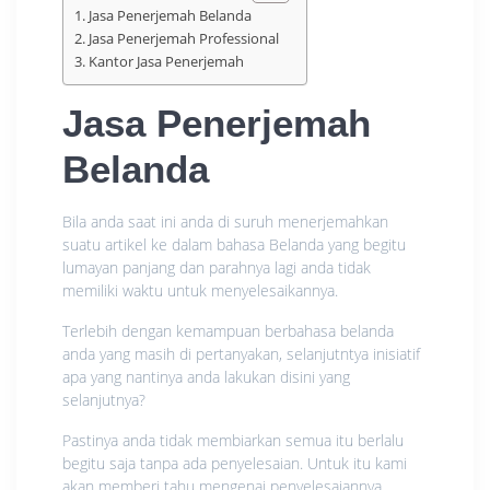
Jasa Penerjemah Belanda
Jasa Penerjemah Professional
Kantor Jasa Penerjemah
Jasa Penerjemah
Belanda
Bila anda saat ini anda di suruh menerjemahkan
suatu artikel ke dalam bahasa Belanda yang begitu
lumayan panjang dan parahnya lagi anda tidak
memiliki waktu untuk menyelesaikannya.
Terlebih dengan kemampuan berbahasa belanda
anda yang masih di pertanyakan, selanjutntya inisiatif
apa yang nantinya anda lakukan disini yang
selanjutnya?
Pastinya anda tidak membiarkan semua itu berlalu
begitu saja tanpa ada penyelesaian. Untuk itu kami
akan memberi tahu mengenai penyelesaiannya.