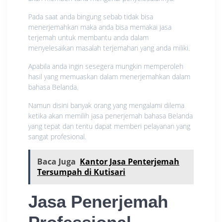
Pada saat anda bingung sebab tidak bisa
menerjemahkan maka anda bisa memakai jasa
terjemah untuk membantu anda dalam
menyelesaikan masalah terjemahan yang anda miliki.
Apabila anda ingin sesegera mungkin memperoleh
hasil yang memuaskan dalam menerjemahkan dalam
bahasa Belanda.
Namun disini banyak orang yang mengalami dilema
ketika akan memilih jasa penerjemah bahasa Belanda
yang tepat dan tentu dapat memberi pelayanan yang
sangat profesional.
Baca Juga
Kantor Jasa Penterjemah
Tersumpah di Kutisari
Jasa Penerjemah