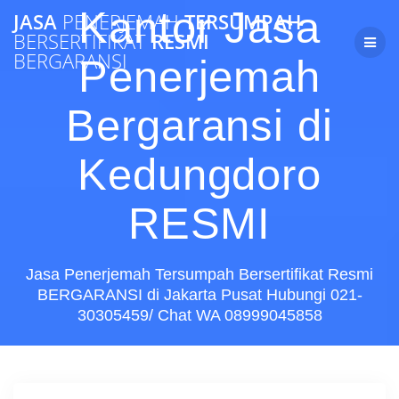
Skip
Kantor Jasa
JASA
PENERJEMAH
TERSUMPAH
to
BERSERTIFIKAT
RESMI
content
BERGARANSI
Penerjemah
Bergaransi di
Kedungdoro
RESMI
Jasa Penerjemah Tersumpah Bersertifikat Resmi
BERGARANSI di Jakarta Pusat Hubungi 021-
30305459/ Chat WA 08999045858