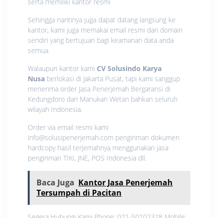
serta memiliki kantor resmi
Sehingga nantinya juga dapat datang langsung ke
kantor, kami juga memakai email resmi dari domain
sendiri yang bertujuan bagi keamanan data anda
semua.
Walaupun kantor kami
CV Solusindo Karya
Nusa
berlokasi di Jakarta Pusat, tapi kami sanggup
menerima order Jasa Penerjemah Bergaransi di
Kedungdoro dari Manukan Wetan bahkan seluruh
wilayah Indonesia.
Order via email resmi kami
info@solusipenerjemah.com pengiriman dokumen
hardcopy hasil terjemahnya menggunakan jasa
pengiriman TIKI, JNE, POS Indonesia dll.
Baca Juga
Kantor Jasa Penerjemah
Tersumpah di Pacitan
Segera Hubungi Kami Phone: 021-50102328 Mobile: