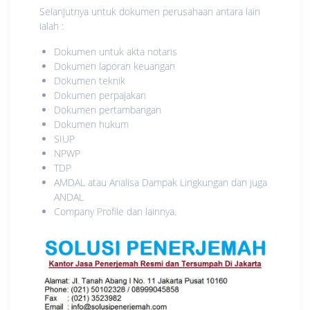
Selanjutnya untuk dokumen perusahaan antara lain
ialah :
Dokumen untuk akta notaris
Dokumen laporan keuangan
Dokumen teknik
Dokumen perpajakan
Dokumen pertambangan
Dokumen hukum
SIUP
NPWP
TDP
AMDAL atau Analisa Dampak Lingkungan dan juga
ANDAL
Company Profile dan lainnya.