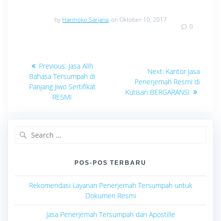
by
Harmoko Sarjana
on Oktober 10, 2017
0
Navigasi
Previous
Previous:
Jasa Alih
Next
Next:
Kantor Jasa
post:
pos
Bahasa Tersumpah di
post:
Penerjemah Resmi di
Panjang Jiwo Sertifikat
Kutisari BERGARANSI
RESMI
Search
for:
POS-POS TERBARU
Rekomendasi Layanan Penerjemah Tersumpah untuk
Dokumen Resmi
Jasa Penerjemah Tersumpah dan Apostille