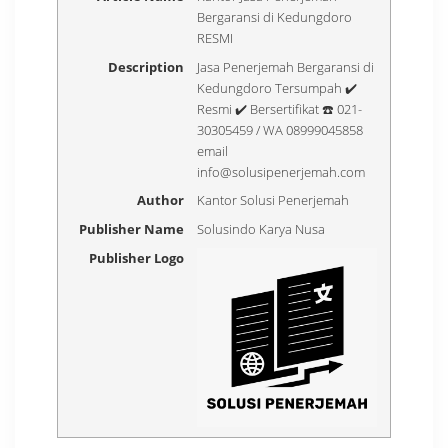
Bergaransi di Kedungdoro
RESMI
Description
Jasa Penerjemah Bergaransi di
Kedungdoro Tersumpah ✔️
Resmi ✔️ Bersertifikat ☎️ 021-
30305459 / WA 08999045858
email
info@solusipenerjemah.com
Author
Kantor Solusi Penerjemah
Publisher Name
Solusindo Karya Nusa
Publisher Logo