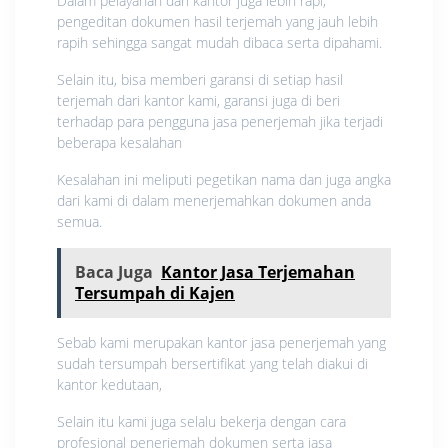
Dalam pelayanan dari kantor juga lebih rapi,
pengeditan dokumen hasil terjemah yang jauh lebih
rapih sehingga sangat mudah dibaca serta dipahami.
Selain itu, bisa memberi garansi di setiap hasil
terjemah dari kantor kami, garansi juga di beri
terhadap para pengguna jasa penerjemah jika terjadi
beberapa kesalahan
Kesalahan ini meliputi pegetikan nama dan juga angka
dari kami di dalam menerjemahkan dokumen anda
semua.
Baca Juga
Kantor Jasa Terjemahan
Tersumpah di Kajen
Sebab kami merupakan kantor jasa penerjemah yang
sudah tersumpah bersertifikat yang telah diakui di
kantor kedutaan,
Selain itu kami juga selalu bekerja dengan cara
profesional penerjemah dokumen serta jasa