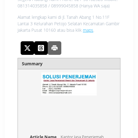
081314035858 / 08999045858 (Hanya WA saja)
Alamat lengkap kami di Jl. Tanah Abang 1 No.11F
Lantai 3 Kelurahan Petojo Selatan Kecamatan Gambir
Jakarta Pusat 10160 atau bisa klik
maps
.
Summary
Article Name
Kantor Jasa Penerjemah