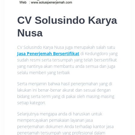
CV Solusindo Karya
Nusa
CV Solusindo Karya Nusa juga merupakah salah satu
Jasa Penerjemah Bersertifikat
di Kedungdoro yang
sudah resmi serta tersumpah yang telah bersertifikat
yang nantinya akan membantu anda semua dan juga
selalu memberi yang terbaik
Serta menjamin bahwa hasil penerjemahan yang di
lakukan ini benar-benar akurat dan sesuai dengan
bidang serta term yang di pakai oleh masing-masing
setiap kategori.
Selanjutnya mengapa anda di haruskan untuk
mempercayakan pemakaian layanan jasa
penerjemahan dokumen Anda terhadap kantor jasa
penerjamah tersumpah yang profesional dalam