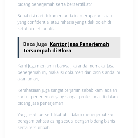
bidang penerjemah serta bersertifikat?
Sebab isi dari dokumen anda ini merupakan suatu
yang confidential atau rahasia yang tidak boleh di
ketahui oleh publik.
Baca Juga
Kantor Jasa Penerjemah
Tersumpah di Blora
Kami juga menjamin bahwa jika anda memakai jasa
penerjemah ini, maka isi dokumen dari bisnis anda ini
akan aman,
Kerahasiaan juga sangat terjamin sebab kami adalah
kantor penerjemah yang sangat profesional di dalam
bidang jasa penerjemah
Yang telah bersertifikat ahli dalam menerjemahkan
beragam bahasa asing sesuai dengan bidang bisnis
serta tersumpah.