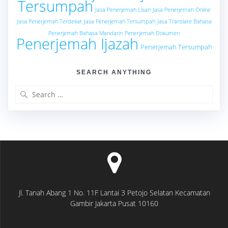
Tersumpah
Jasa Penerjemah Lisan
Jasa Penerjemah Online
Jasa Penerjemah Terdekat
Jasa Penerjemah Tersumpah
Jasa Translate Bahasa
Penerjemah Bahasa Mandarin
Penerjemah Dokumen
Penerjemah Ijazah
Penerjemah Tersumpah
SEARCH ANYTHING
Search
for:
Jl. Tanah Abang 1 No. 11F Lantai 3 Petojo Selatan Kecamatan
Gambir Jakarta Pusat 10160