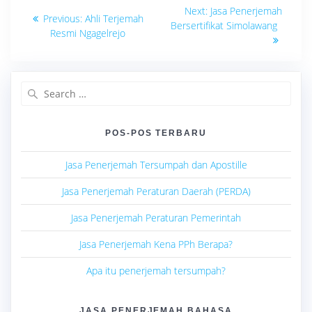
Navigasi
Next
Next:
Jasa Penerjemah
Previous
Previous:
Ahli Terjemah
post:
pos
Bersertifikat Simolawang
post:
Resmi Ngagelrejo
Search
for:
POS-POS TERBARU
Jasa Penerjemah Tersumpah dan Apostille
Jasa Penerjemah Peraturan Daerah (PERDA)
Jasa Penerjemah Peraturan Pemerintah
Jasa Penerjemah Kena PPh Berapa?
Apa itu penerjemah tersumpah?
JASA PENERJEMAH BAHASA