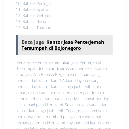
Bahasa Portugis
Bahasa Spanyol
Bahasa Vietnam
Bahasa Rusia
Bahasa Thailand
Baca Juga
Kantor Jasa Penterjemah
Tersumpah di Bojonegoro
Kenapa jika Anda memerlukan Jasa Penterjemah
Tersumpah di Cianjur diharuskan memakai layanan
atau Jasa Alih Bahasa Bergaransi di Jepara yang
berasal dari kantor kami? Adapun layanan yang
berasal dari kantor kami ini juga jauh lebih lebih
aman, maka kami memakai email dengan domain
sendiri sebab keamanan atau privasi sangat penting
sekali bagi para klien kami. Selanjutnya layanan dari
kantor kami juga jauh lebih Cepat, maka kami selalu
berusaha untuk memberi pelayanan yang cepat
terhadap semua klien kami. Layanan dari kantor kami
ini juga lebih pas, selain pelayanan yang cepat namun