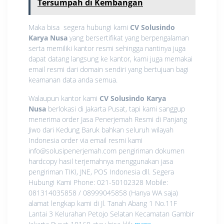
Tersumpah di Kembangan
Maka bisa segera hubungi kami
CV Solusindo
Karya Nusa
yang bersertifikat yang berpengalaman
serta memiliki kantor resmi sehingga nantinya juga
dapat datang langsung ke kantor, kami juga memakai
email resmi dari domain sendiri yang bertujuan bagi
keamanan data anda semua.
Walaupun kantor kami
CV Solusindo Karya
Nusa
berlokasi di Jakarta Pusat, tapi kami sanggup
menerima order Jasa Penerjemah Resmi di Panjang
Jiwo dari Kedung Baruk bahkan seluruh wilayah
Indonesia order via email resmi kami
info@solusipenerjemah.com pengiriman dokumen
hardcopy hasil terjemahnya menggunakan jasa
pengiriman TIKI, JNE, POS Indonesia dll. Segera
Hubungi Kami Phone: 021-50102328 Mobile:
081314035858 / 08999045858 (Hanya WA saja)
alamat lengkap kami di Jl. Tanah Abang 1 No.11F
Lantai 3 Kelurahan Petojo Selatan Kecamatan Gambir