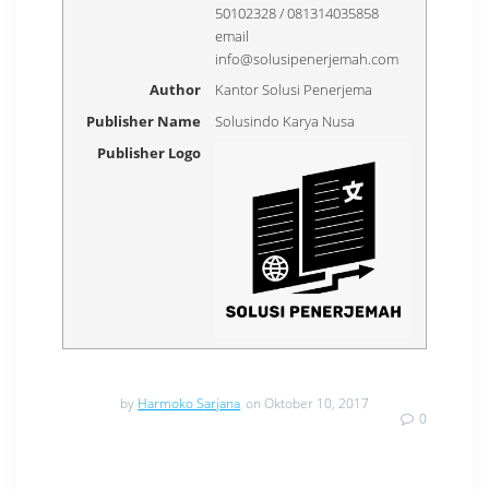
50102328 / 081314035858
email
info@solusipenerjemah.com
Author
Kantor Solusi Penerjema
Publisher Name
Solusindo Karya Nusa
Publisher Logo
by
Harmoko Sarjana
on Oktober 10, 2017
0